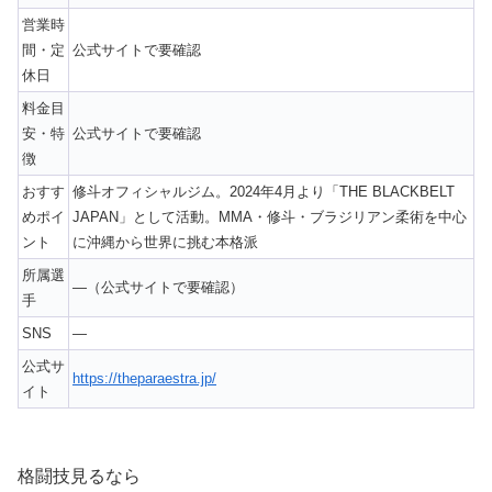
営業時
間・定
公式サイトで要確認
休日
料金目
安・特
公式サイトで要確認
徴
おすす
修斗オフィシャルジム。2024年4月より「THE BLACKBELT
めポイ
JAPAN」として活動。MMA・修斗・ブラジリアン柔術を中心
ント
に沖縄から世界に挑む本格派
所属選
—（公式サイトで要確認）
手
SNS
—
公式サ
https://theparaestra.jp/
イト
格闘技見るなら