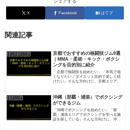
シェアする
X
Facebook
はてブ
関連記事
京都でおすすめの格闘技ジム9選
キックボクシング
｜MMA・柔術・キック・ボクシ
ングを目的別に紹介
「京都で格闘技を始めたい」「本気で強
くなりたい／ダイエット目的で楽しく続
けたい」そんな方向けに、京都エリアで
通いやすく評判の良い格闘技ジムをジャ
ンル混合で9件まとめました。料金や営業
時間は変更されることがあるので、最終
沖縄（那覇・浦添）でボクシング
ボクシング
確認は各ジムの案内をご...
ができるジム
「沖縄でボクシングを始めたい」「那
覇・浦添エリアでボクシングを学べる施
設を探している」そんな方向けに、沖縄
県のボクシング対応ジムをまとめまし
た。真樹ジムオキナワボクシング・キッ