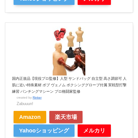
国内正規品【現役プロ監修】人型 サンドバッグ 自立型 高さ調節可 人
肌に近い特殊素材 ボブ ヴェノム ボクシンググローブ付属 実戦型打撃
練習 パンチングマシーン プロ格闘家監修
created by
Rinker
Zabuuun!
Amazon
楽天市場
Yahooショッピング
メルカリ