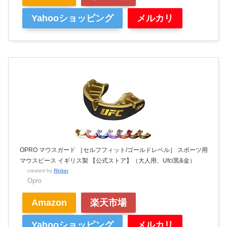
Yahooショッピング
メルカリ
OPRO マウスガード ［セルフフィット/ゴールドレベル］ スポーツ用
マウスピース イギリス製 【公式ストア】（大人用、Ufc/黒&金）
created by
Rinker
Opro
Amazon
楽天市場
Yahooショッピング
メルカリ