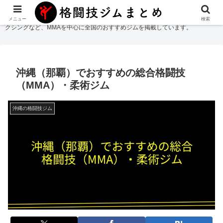
格闘技ジムまとめ
では総合格闘技・柔術・レスリング・キックボクシング・ボ
メニュー
検索
クシングなど、MMAを中心に全国のおすすめジムを掲載しています。
沖縄（那覇）でおすすめの総合格闘技
（MMA）・柔術ジム
沖縄の格闘技ジム