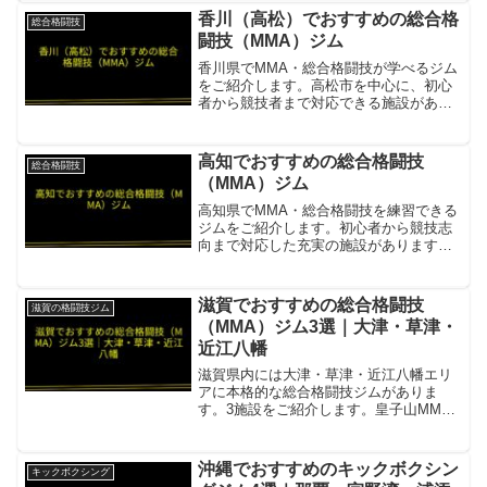
クボクシングを提供する浦添市のジム。
香川（高松）でおすすめの総合格
総合格闘技
朝や祝日も指導があり多忙な方...
闘技（MMA）ジム
香川県でMMA・総合格闘技が学べるジム
をご紹介します。高松市を中心に、初心
者から競技者まで対応できる施設があり
ます。FORCE GYM修斗公認ジム・
JBJJF公認アカデミー。MMA・キック・
柔術・ボクシング・キッズを網羅。女性
高知でおすすめの総合格闘技
総合格闘技
専用フィットネ...
（MMA）ジム
高知県でMMA・総合格闘技を練習できる
ジムをご紹介します。初心者から競技志
向まで対応した充実の施設があります。
トライフォース高知柔術・MMA・キック
ボクシング・レスリング・ヨガ・ピラテ
ィスを1会費で受け放題。会員の約90%が
滋賀でおすすめの総合格闘技
滋賀の格闘技ジム
初心者。黒帯3名...
（MMA）ジム3選｜大津・草津・
近江八幡
滋賀県内には大津・草津・近江八幡エリ
アに本格的な総合格闘技ジムがありま
す。3施設をご紹介します。皇子山MMA
現役チャンピオン指導のハイレベルな環
境項目内容所在地／最寄駅大津市長良3丁
目1-13 ジョイプレイス浜大津401営業時
沖縄でおすすめのキックボクシン
キックボクシング
間・定休日24...