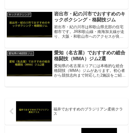
コンタクト空手。大山倍達総裁の内弟子
である支部長が極真スピリットを直接伝
授項目内容所在地／最寄駅...
岩出市・紀の川市でおすすめのキ
キックボクシング
ックボクシング・格闘技ジム
岩出市・紀の川市は和歌山県北部の住宅
都市です。JR和歌山線・南海加太線が走
り、大阪・和歌山市へのアクセスが良好
なエリアです。リフィナス岩出関西最大
規模のキックボクシングスタジオチェー
ン。男女別更衣室・シャワールーム完備
愛知（名古屋）でおすすめの総合
愛知県の格闘技ジム
項目内容所在地／最寄駅...
格闘技（MMA）ジム2選
愛知県の名古屋エリアには本格的な総合
格闘技（MMA）ジムがあります。初心者
から競技志向まで対応した2施設をご紹介
します。stArt Japan（スターティングジ
ャパン）名古屋最大級のマットスペース
項目内容所在地／最寄駅名古屋市西区新
道2丁目...
福井でおすすめのブラジリアン柔術クラ
ス