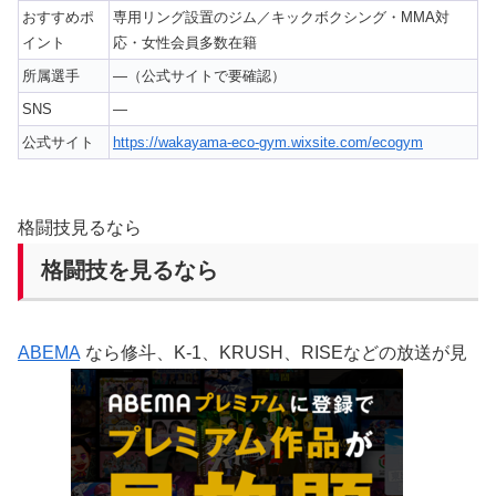
おすすめポ
専用リング設置のジム／キックボクシング・MMA対
イント
応・女性会員多数在籍
所属選手
—（公式サイトで要確認）
SNS
—
公式サイト
https://wakayama-eco-gym.wixsite.com/ecogym
格闘技見るなら
格闘技を見るなら
ABEMA
なら修斗、K-1、KRUSH、RISEなどの放送が見