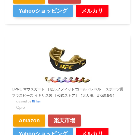
Yahooショッピング
メルカリ
OPRO マウスガード ［セルフフィット/ゴールドレベル］ スポーツ用
マウスピース イギリス製 【公式ストア】（大人用、Ufc/黒&金）
created by
Rinker
Opro
Amazon
楽天市場
Yahooショッピング
メルカリ