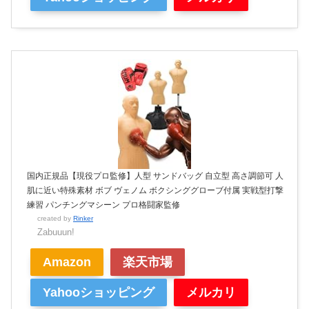
国内正規品【現役プロ監修】人型 サンドバッグ 自立型 高さ調節可 人
肌に近い特殊素材 ボブ ヴェノム ボクシンググローブ付属 実戦型打撃
練習 パンチングマシーン プロ格闘家監修
created by
Rinker
Zabuuun!
Amazon
楽天市場
Yahooショッピング
メルカリ