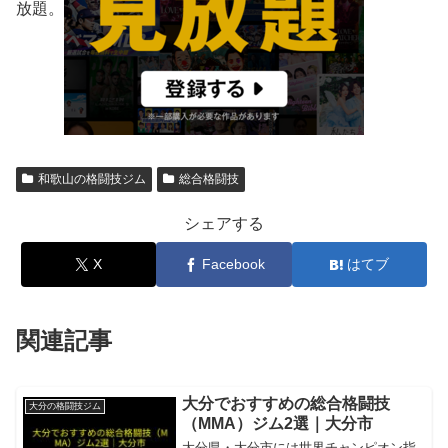
放題。
和歌山の格闘技ジム
総合格闘技
シェアする
X
Facebook
はてブ
関連記事
大分でおすすめの総合格闘技
大分の格闘技ジム
（MMA）ジム2選｜大分市
大分県・大分市には世界チャンピオン指