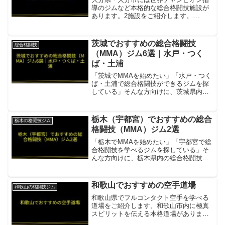
導のジムなど本格的な総合格闘技施設が
あります。2施設をご紹介します。
BLOWS OITA LIFEブラジリアン柔術世
界チャンピオン・野村洋平が指導する大
分最高峰のジム項目内容所在地／最寄駅
茨城でおすすめの総合格闘技
総合格闘技
大分市長浜町1丁...
（MMA）ジム6選｜水戸・つく
ば・土浦
「茨城でMMAを始めたい」「水戸・つく
ば・土浦で総合格闘技ができるジムを探
している」そんな方向けに、茨城県内で
評判の良い総合格闘技ジムを6件まとめま
した。R-BLOOD水戸市内の総合格闘技ジ
ム項目内容所在地／最寄駅茨城県水戸市
栃木（宇都宮）でおすすめの総合
栃木の格闘技ジム
千波町2325...
格闘技（MMA）ジム2選
「栃木でMMAを始めたい」「宇都宮で総
合格闘技を学べるジムを探している」そ
んな方向けに、栃木県内の総合格闘技ジ
ムを2件まとめました。
KINGCRAFTMMA・キックボクシング・
ブラジリアン柔術を網羅する宇都宮の総
和歌山でおすすめの空手道場
和歌山の格闘技ジム
合格闘技ジム項目内容所在地／...
和歌山県でフルコンタクト空手を学べる
道場をご紹介します。和歌山市内に極真
スピリットを伝える本格道場がありま
す。極真会館 和歌山支部極真会館系フル