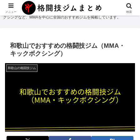
格闘技ジムまとめ
では総合格闘技・柔術・レスリング・キックボクシング・ボ
メニュー
検索
クシングなど、MMAを中心に全国のおすすめジムを掲載しています。
和歌山でおすすめの格闘技ジム（MMA・
キックボクシング）
和歌山の格闘技ジム