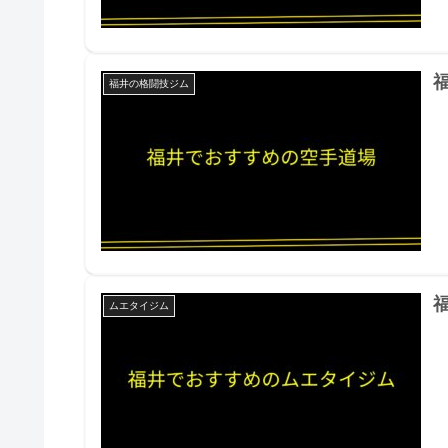
福井の格闘技ジム
ムエタイジム