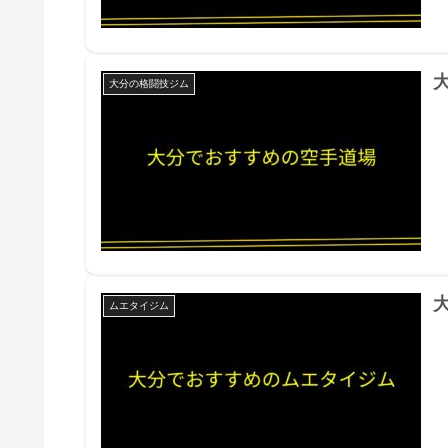
大分の格闘技ジム
ムエタイジム