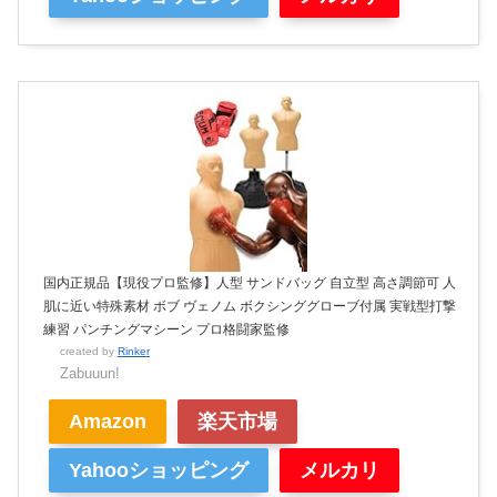
国内正規品【現役プロ監修】人型 サンドバッグ 自立型 高さ調節可 人
肌に近い特殊素材 ボブ ヴェノム ボクシンググローブ付属 実戦型打撃
練習 パンチングマシーン プロ格闘家監修
created by
Rinker
Zabuuun!
Amazon
楽天市場
Yahooショッピング
メルカリ