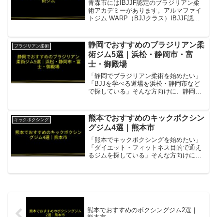
青森市にはIBJJF認定のブラジリアン柔
術アカデミーがあります。アルマファイ
トジム WARP（BJJクラス）IBJJF認定
アカデミー項目内容所在地／最寄駅青森
市本町4丁目9-15 宝ビル2F（弘前支部も
あり）営業時間・定休日平日・土日 各
静岡でおすすめのブラジリアン柔
ブラジリアン柔術
種...
術ジム5選｜浜松・静岡市・富
士・御殿場
「静岡でブラジリアン柔術を始めたい」
「BJJを学べる道場を浜松・静岡市など
で探している」そんな方向けに、静岡県
内で評判の良いブラジリアン柔術ジムを5
件まとめました。ブルテリア格闘技ジ
ム・ボンサイ柔術 浜松世界王者・アジア
熊本でおすすめのキックボクシン
キックボクシング
王者在籍の名門BJJ...
グジム4選｜熊本市
「熊本でキックボクシングを始めたい」
「ダイエット・フィットネス目的で通え
るジムを探している」そんな方向けに、
熊本県のキックボクシングジムを4件まと
めました。ELEPHAS（エレファス）熊
本市西区田崎町のキックボクシングトレ
ーニングジム。一般...
熊本でおすすめのボクシングジム2選｜