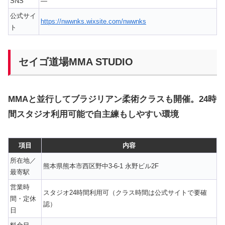
SNS
—
公式サイ
https://nwwnks.wixsite.com/nwwnks
ト
セイゴ道場MMA STUDIO
MMAと並行してブラジリアン柔術クラスも開催。24時
間スタジオ利用可能で自主練もしやすい環境
項目
内容
所在地／
熊本県熊本市西区野中3-6-1 永野ビル2F
最寄駅
営業時
スタジオ24時間利用可（クラス時間は公式サイトで要確
間・定休
認）
日