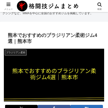
格闘技ジムまとめ
では総合格闘技・柔術・レスリング・キックボクシング・ボ
メニュー
検索
クシングなど、MMAを中心に全国のおすすめジムを掲載しています。
熊本でおすすめのブラジリアン柔術ジム4
選｜熊本市
ブラジリアン柔術