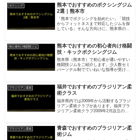
熊本でおすすめのボクシングジム
ボクシング
2選｜熊本市
「熊本でボクシングを始めたい」「競技
からフィットネスまで対応したジムを探
している」そんな方向けに、熊本県のボ
クシングジムを2件まとめました。AZUL
BOX&FIT GYM熊本市出身・元世界チャ
ンピオン福原辰弥が「ボクシングの面白
熊本でおすすめの初心者向け格闘
初心者向け格闘技ジム
さを伝えた...
技・キックボクシングジム
熊本県（熊本市）で初心者が通いやすい
格闘技ジムをご紹介します。少人数セミ
パーソナル制でていねいな指導が受けら
れる施設があります。K-Fit-Lab（ケーフ
ィットラボ）1レッスン4〜5人の少人数セ
ミパーソナル。女性・初心者9割以上の安
福井でおすすめのブラジリアン柔
ブラジリアン柔術
心環境項...
術クラス
福井県内では2009年から活動するブラジ
リアン柔術クラブがあります。福井ブラ
ジリアン柔術クラブ2009年2月設立の老
舗クラブ項目内容所在地／最寄駅福井県
越前市・鯖江市・福井市・敦賀市の各武
道館営業時間・定休日不定期開催（カレ
青森でおすすめのブラジリアン柔
ブラジリアン柔術
ンダーはサイト参...
術ジム