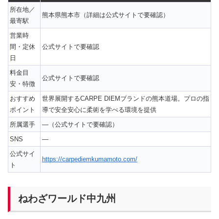
所在地／
熊本県熊本市（詳細は公式サイトで要確認）
最寄駅
営業時
間・定休
公式サイトで要確認
日
料金目
公式サイトで要確認
安・特徴
おすすめ
世界展開するCARPE DIEMブランドの熊本道場。プロの指
ポイント
導で安全安心に柔術を学べる環境を提供
所属選手
—（公式サイトで要確認）
SNS
—
公式サイ
https://carpediemkumamoto.com/
ト
ねわざワールド中九州