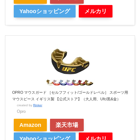
Yahooショッピング
メルカリ
OPRO マウスガード ［セルフフィット/ゴールドレベル］ スポーツ用
マウスピース イギリス製 【公式ストア】（大人用、Ufc/黒&金）
created by
Rinker
Opro
Amazon
楽天市場
Yahooショッピング
メルカリ