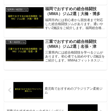
所在地／最寄駅山口県宇部市大字東岐波
1569-1（宇部）／下関市東大和町1-1-
福岡でおすすめの総合格闘技
福岡県の格闘技ジム
47...
（MMA）ジム2選｜大橋・博多
福岡市内には初心者から競技者まで対応
した総合格闘技ジムがあります。通いや
すい2施設をご紹介します。福岡総合格闘
技ジム LIBRE（リブレ）「体力ゼロから
始められる」初心者歓迎のジム項目内容
所在地／最寄駅福岡市南区塩原4丁目10-
三重でおすすめの総合格闘技
三重の格闘技ジム
13 村山ビ...
（MMA）ジム2選｜名張・津
三重県内には総合格闘技を学べるジムが
あります。初心者でも始めやすい2施設を
ご紹介します。MMA&フィットネスジム
N★TRUST（エヌ・トラスト）K-1公認ジ
ム項目内容所在地／最寄駅三重県名張市
蔵持町原出2013営業時間・定休日平日・
土日 ...
鹿児島でおすすめのブラジリアン柔術ジ
ム
福島でおすすめのキックボクシングジム