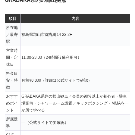
GRABAKA系列の郡山拠点
項目
内容
所在地
／最寄
福島県郡山市虎丸町14-22 2F
駅
営業時
間・定
11:00-23:00（24時間設備利用可）
休日
料金目
安・特
月額¥8,800（詳細は公式サイトで確認）
徴
おすす
GRABAKA系列の郡山拠点／会員の90%以上が初心者・駐車
めポイ
場完備・シャワールーム設置／キックボクシング・MMAを一
ント
か所で学べる
所属選
—（公式サイトで要確認）
手