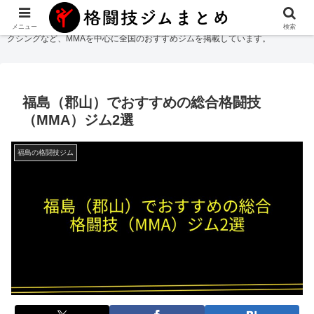
格闘技ジムまとめ
では総合格闘技・柔術・レスリング・キックボクシング・ボ
メニュー
検索
クシングなど、MMAを中心に全国のおすすめジムを掲載しています。
福島（郡山）でおすすめの総合格闘技
（MMA）ジム2選
福島の格闘技ジム