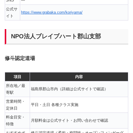
SNS
—
公式サ
https://www.grabaka.com/koriyama/
イト
NPO法人ブレイブハート郡山支部
修斗認定道場
項目
内容
所在地／最
福島県郡山市内（詳細は公式サイトで確認）
寄駅
営業時間・
平日・土日 各種クラス実施
定休日
料金目安・
月額料金は公式サイト・お問い合わせで確認
特徴
おすすめポ
修斗認定道場／柔術・格闘技・オープンフィンガーグ