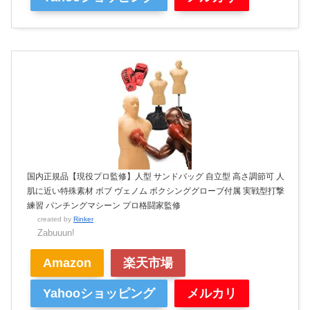
国内正規品【現役プロ監修】人型 サンドバッグ 自立型 高さ調節可 人
肌に近い特殊素材 ボブ ヴェノム ボクシンググローブ付属 実戦型打撃
練習 パンチングマシーン プロ格闘家監修
created by
Rinker
Zabuuun!
Amazon
楽天市場
Yahooショッピング
メルカリ