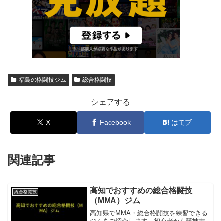
福島の格闘技ジム
総合格闘技
シェアする
X
Facebook
はてブ
関連記事
高知でおすすめの総合格闘技
総合格闘技
（MMA）ジム
高知県でMMA・総合格闘技を練習できる
ジムをご紹介します。初心者から競技志