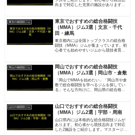
向まで対応した充実の施設があります。
トライフォース高知柔術・MMA・キック
ボクシング・レスリング・ヨガ・ピラテ
ィスを1会費で受け放題。会員の約90%が
東京でおすすめの総合格闘技
東京の格闘技ジム
初心者。黒帯3名...
（MMA）ジム3選｜文京・千代
田・練馬
東京都内には全国トップクラスの総合格
闘技（MMA）ジムが集まっています。初
心者でも始めやすいジムから競技者育成
に力を入れた施設まで、厳選した3か所を
ご紹介します。TRIBE TOKYO MMA初心
者向けカスタマイズメニューと競技志向
岡山でおすすめの総合格闘技
岡山の格闘技ジム
クラスを...
（MMA）ジム3選｜岡山市・倉敷
「岡山でMMAを始めたい」「岡山市や倉
敷で総合格闘技を学べるジムを探してい
る」そんな方向けに、岡山県の総合格闘
技ジムを3件まとめました。ゼロ戦クラブ
1998年創立、日本修斗協会オフィシャル
ジム・JBJJF公認アカデミー。MMA・総
山口でおすすめの総合格闘技
山口の格闘技ジム
合格闘技・...
（MMA）ジム2選｜宇部・周南
山口県内には本格的な総合格闘技ジムが
あります。初心者から競技志向まで対応
した2施設をご紹介します。マスタージャ
パン山口IBJJF・JBJJF認定ジム項目内容