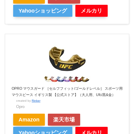
Yahooショッピング
メルカリ
OPRO マウスガード ［セルフフィット/ゴールドレベル］ スポーツ用
マウスピース イギリス製 【公式ストア】（大人用、Ufc/黒&金）
created by
Rinker
Opro
Amazon
楽天市場
Yahooショッピング
メルカリ