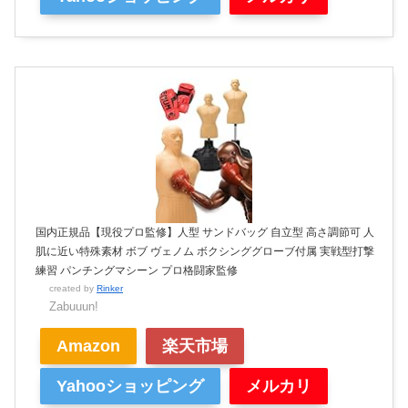
国内正規品【現役プロ監修】人型 サンドバッグ 自立型 高さ調節可 人
肌に近い特殊素材 ボブ ヴェノム ボクシンググローブ付属 実戦型打撃
練習 パンチングマシーン プロ格闘家監修
created by
Rinker
Zabuuun!
Amazon
楽天市場
Yahooショッピング
メルカリ