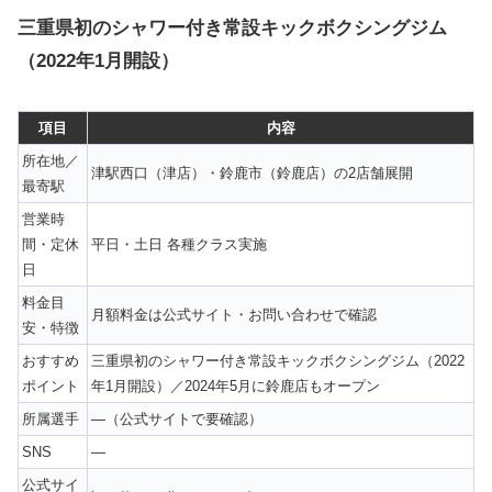
三重県初のシャワー付き常設キックボクシングジム
（2022年1月開設）
項目
内容
所在地／
津駅西口（津店）・鈴鹿市（鈴鹿店）の2店舗展開
最寄駅
営業時
間・定休
平日・土日 各種クラス実施
日
料金目
月額料金は公式サイト・お問い合わせで確認
安・特徴
おすすめ
三重県初のシャワー付き常設キックボクシングジム（2022
ポイント
年1月開設）／2024年5月に鈴鹿店もオープン
所属選手
—（公式サイトで要確認）
SNS
—
公式サイ