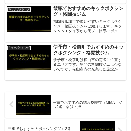
J-Sports78（セブンエイト）上越市唯一
のキックボクシングジム・ボクササイ
飯塚でおすすめのキックボクシン
キックボクシング
ズ・筋トレ対応...
グ・格闘技ジム
福岡県飯塚市で通いやすいキックボクシ
ング・格闘技ジムをご紹介します。キッ
ク＆ムエタイ系から元プロ指導のボクシ
ングジムまで揃います。KINGSジム飯塚
店糸島のKINGSが展開する飯塚店・キッ
ク＆ムエタイで大人〜幼児まで幅広く対
伊予市・松前町でおすすめのキッ
キックボクシング
応項目内容所在地...
クボクシング・格闘技ジム
伊予市・松前町は松山市の南隣に位置す
るエリアです。専門の格闘技ジムは少な
いですが、松山市内の充実した施設が通
いやすい範囲にあります。Little Giant
Gym（リトルジャイアントジム）伊予
市・松前町から車約15〜20分のMMA・キ
ック...
三重でおすすめの総合格闘技（MMA）ジ
ム2選｜名張・津
三重でおすすめのボクシングジム2選｜