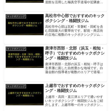
道館を活用した極真空手道場や近隣倉敷
市の本格ジムが選択肢です。拳之会ファ
イトクラブ（倉敷市・総社から車15分）
リング・サンドバッグ・ウェイト・有酸
高松市中心部でおすすめのキック
キックボクシング
素・シャワー・サウナ完...
ボクシング・格闘技ジム
高松市中心部は瓦町・常磐町・田町を含
む四国最大の繁華街です。駅前・商店街
の立地に複数のキックボクシングジムが
集まり、仕事帰りにも立ち寄りやすい環
境が整っています。Force Gym（フォー
スジム）瓦町駅から徒歩1分の超好立地。
唐津市西部・北部（浜玉・相知・
キックボクシング
2022年3月...
呼子）でおすすめのキックボクシ
ング・格闘技ジム
唐津市西部・北部の浜玉・相知・呼子は
玄界灘に面した自然豊かな地域です。白
蓮会館の指導者が複数のエリアで道場を
展開しており、世界チャンピオンから本
格的な指導を受けられます。白蓮会館 内
藤道場 北波多道場現役世界チャンピオン
上越市でおすすめのキックボクシ
キックボクシング
が直接指導するフルコ...
ング・格闘技ジム
上越市・高田・直江津エリアで通いやす
いキックボクシング・格闘技ジムをご紹
介します。上越市唯一のキックボクシン
グ専門ジムや本格MMAジムがあります。