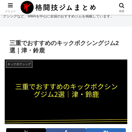
格闘技ジムまとめ
では総合格闘技・柔術・レスリング・キックボクシング・ボ
メニュー
検索
クシングなど、MMAを中心に全国のおすすめジムを掲載しています。
三重でおすすめのキックボクシングジム2
選｜津・鈴鹿
キックボクシング