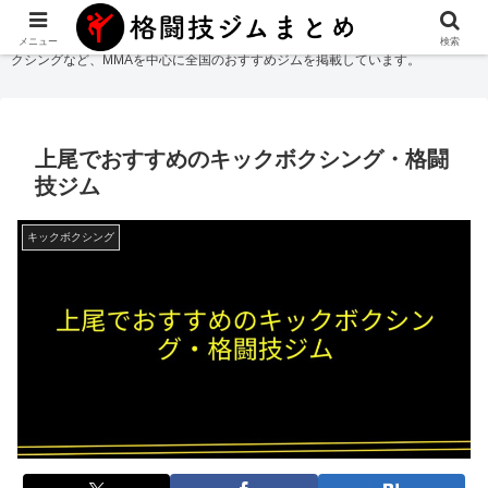
格闘技ジムまとめ
では総合格闘技・柔術・レスリング・キックボクシング・ボ
メニュー
検索
クシングなど、MMAを中心に全国のおすすめジムを掲載しています。
上尾でおすすめのキックボクシング・格闘
技ジム
キックボクシング