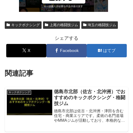
キックボクシング
上尾の格闘技ジム
埼玉の格闘技ジム
シェアする
X
Facebook
はてブ
関連記事
徳島市北部（佐古・北沖洲）でお
キックボクシング
すすめのキックボクシング・格闘
技ジム
徳島市北部は佐古・北沖洲・津田を含む
住宅・商業エリアです。柔術の名門道場
やMMAジムが活動しており、本格的なグ
ラップリング技術を習得できる環境があ
ります。徳島柔術 佐古本部柔術・グラッ