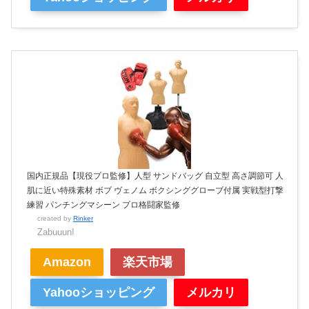
国内正規品【現役プロ監修】人型 サンドバッグ 自立型 高さ調節可 人
肌に近い特殊素材 ボブ ヴェノム ボクシンググローブ付属 実戦型打撃
練習 パンチングマシーン プロ格闘家監修
created by
Rinker
Zabuuun!
Amazon
楽天市場
Yahooショッピング
メルカリ