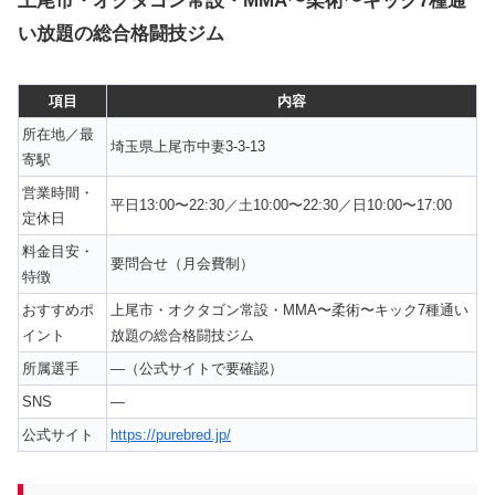
上尾市・オクタゴン常設・MMA〜柔術〜キック7種通
い放題の総合格闘技ジム
項目
内容
所在地／最
埼玉県上尾市中妻3-3-13
寄駅
営業時間・
平日13:00〜22:30／土10:00〜22:30／日10:00〜17:00
定休日
料金目安・
要問合せ（月会費制）
特徴
おすすめポ
上尾市・オクタゴン常設・MMA〜柔術〜キック7種通い
イント
放題の総合格闘技ジム
所属選手
—（公式サイトで要確認）
SNS
—
公式サイト
https://purebred.jp/