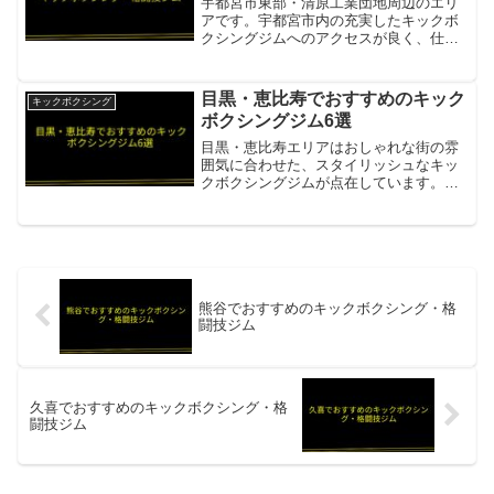
宇都宮市東部・清原工業団地周辺のエリ
アです。宇都宮市内の充実したキックボ
クシングジムへのアクセスが良く、仕事
帰りの練習にも便利です。ZERO -
INFINITY-宇都宮市のキックボクシング＆
フィットネス・女性も楽しめる環境・初
目黒・恵比寿でおすすめのキック
キックボクシング
心者から本格練...
ボクシングジム6選
目黒・恵比寿エリアはおしゃれな街の雰
囲気に合わせた、スタイリッシュなキッ
クボクシングジムが点在しています。中
目黒を中心に本格格闘技ジムも充実して
おり、ダイエット目的から競技志向まで
多様な選択肢があります。暗闇ボクシン
グスタジオNOAも複数店...
熊谷でおすすめのキックボクシング・格
闘技ジム
久喜でおすすめのキックボクシング・格
闘技ジム