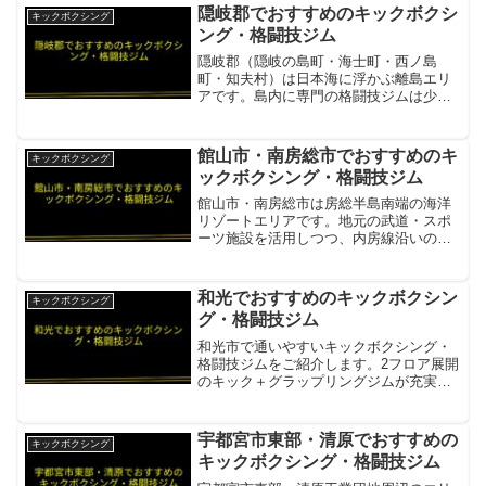
プリング専門の徳島屈指の道場。初心者
隠岐郡でおすすめのキックボクシ
キックボクシング
から競技者まで対応し...
ング・格闘技ジム
隠岐郡（隠岐の島町・海士町・西ノ島
町・知夫村）は日本海に浮かぶ離島エリ
アです。島内に専門の格闘技ジムは少な
いですが、フェリーで渡れる島根・鳥取
の施設を活用できます。team KID（チー
ムキッド）隠岐の島からフェリーと電車
館山市・南房総市でおすすめのキ
キックボクシング
で松江市中心部へ。...
ックボクシング・格闘技ジム
館山市・南房総市は房総半島南端の海洋
リゾートエリアです。地元の武道・スポ
ーツ施設を活用しつつ、内房線沿いの格
闘技ジムへアクセスすることも可能で
す。北流会 君津ジム館山・南房総から内
房線で通える君津市の老舗キックボクシ
和光でおすすめのキックボクシン
キックボクシング
ング道場項目内容所在地／...
グ・格闘技ジム
和光市で通いやすいキックボクシング・
格闘技ジムをご紹介します。2フロア展開
のキック＋グラップリングジムが充実し
ています。ファイティングラボ和光和光
市駅徒歩6分・キックボクシング＋グラッ
プリング2フロア展開・充実の設備項目内
宇都宮市東部・清原でおすすめの
キックボクシング
容所在地／最寄駅埼...
キックボクシング・格闘技ジム