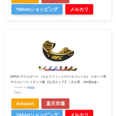
Yahooショッピング
メルカリ
OPRO マウスガード ［セルフフィット/ゴールドレベル］ スポーツ用
マウスピース イギリス製 【公式ストア】（大人用、Ufc/黒&金）
created by
Rinker
Opro
Amazon
楽天市場
Yahooショッピング
メルカリ