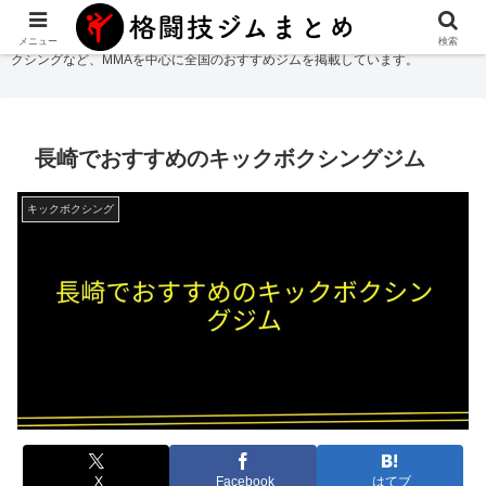
格闘技ジムまとめ
では総合格闘技・柔術・レスリング・キックボクシング・ボ
メニュー
検索
クシングなど、MMAを中心に全国のおすすめジムを掲載しています。
長崎でおすすめのキックボクシングジム
キックボクシング
X
Facebook
はてブ