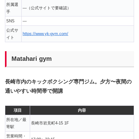
所属選
—（公式サイトで要確認）
手
SNS
—
公式サ
https://www.yk-gym.com/
イト
Matahari gym
長崎市内のキックボクシング専門ジム。夕方〜夜間の
通いやすい時間帯で開講
項目
内容
所在地／最
長崎市岩見町4-15 1F
寄駅
営業時間・