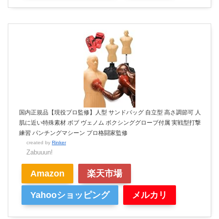
国内正規品【現役プロ監修】人型 サンドバッグ 自立型 高さ調節可 人
肌に近い特殊素材 ボブ ヴェノム ボクシンググローブ付属 実戦型打撃
練習 パンチングマシーン プロ格闘家監修
created by
Rinker
Zabuuun!
Amazon
楽天市場
Yahooショッピング
メルカリ