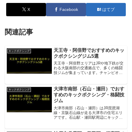
X
Facebook
はてブ
関連記事
天王寺・阿倍野でおすすめのキッ
キックボクシング
クボクシングジム5選
天王寺・阿倍野エリアはJRや地下鉄が交
わる大阪南部の交通拠点で、多くの格闘
技ジムが集まっています。チャンピオン
育成実績のある本格派から、女性・初心
者向けのフィットネスジムまで選択肢が
豊富です。リフィナス天王寺阿倍野筋沿
大津市南部（石山・瀬田）でおす
キックボクシング
い好立地項目内容所在地...
すめのキックボクシング・格闘技
ジム
大津市南部（石山・瀬田）はJR琵琶湖
線・京阪石山線が走る大津市の住宅エリ
アです。石山駅・瀬田駅周辺にキックボ
クシングジムが活動しています。
Maynish KICKBOXINGJR瀬田駅徒歩7
分。1・2階分割のキックボクシングジム