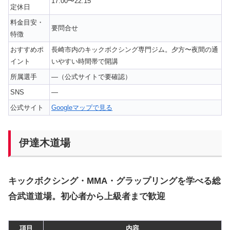
17:00〜22:15
定休日
料金目安・
要問合せ
特徴
おすすめポ
長崎市内のキックボクシング専門ジム。夕方〜夜間の通
イント
いやすい時間帯で開講
所属選手
—（公式サイトで要確認）
SNS
—
公式サイト
Googleマップで見る
伊達木道場
キックボクシング・MMA・グラップリングを学べる総
合武道道場。初心者から上級者まで歓迎
項目
内容