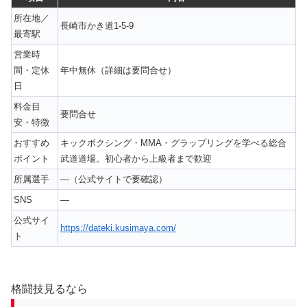
所在地／
長崎市かき道1-5-9
最寄駅
営業時
間・定休
年中無休（詳細は要問合せ）
日
料金目
要問合せ
安・特徴
おすすめ
キックボクシング・MMA・グラップリングを学べる総合
ポイント
武道道場。初心者から上級者まで歓迎
所属選手
—（公式サイトで要確認）
SNS
—
公式サイ
https://dateki.kusimaya.com/
ト
格闘技見るなら