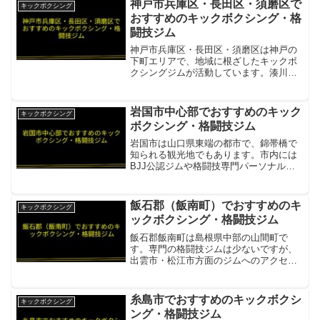
神戸市兵庫区・長田区・須磨区で
キックボクシング
＆スタジオ。...
おすすめのキックボクシング・格
闘技ジム
神戸市兵庫区・長田区・須磨区は神戸の
下町エリアで、地域に根ざしたキックボ
クシングジムが活動しています。湊川公
園駅や長田駅周辺が拠点になっていま
す。WORLDTREE GYM神戸（ワールド
ツリージム）K-1アマチュア公認ジム。本
岩国市中心部でおすすめのキック
キックボクシング
格的な競技指導...
ボクシング・格闘技ジム
岩国市は山口県東端の都市で、錦帯橋で
知られる観光地でもあります。市内には
BJJ公認ジムや格闘技専門パーソナルジ
ム、暗闇キックボクシングスタジオが集
まり、幅広いニーズに応えています。
LEOS JIU JITSU ACADEMY2020年12
飯石郡（飯南町）でおすすめのキ
キックボクシング
月...
ックボクシング・格闘技ジム
飯石郡飯南町は島根県中部の山間町で
す。専門の格闘技ジムは少ないですが、
出雲市・松江市方面のジムへのアクセス
が可能です。S.D.D 杉原打撃道場飯南町
から車約40〜50分の出雲市。格安料金で
キックボクシングが学べる項目内容所在
糸島市でおすすめのキックボクシ
キックボクシング
地／最寄駅出雲市...
ング・格闘技ジム