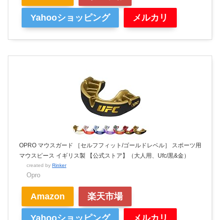
Yahooショッピング
メルカリ
OPRO マウスガード ［セルフフィット/ゴールドレベル］ スポーツ用
マウスピース イギリス製 【公式ストア】（大人用、Ufc/黒&金）
created by
Rinker
Opro
Amazon
楽天市場
Yahooショッピング
メルカリ