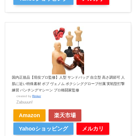
国内正規品【現役プロ監修】人型 サンドバッグ 自立型 高さ調節可 人
肌に近い特殊素材 ボブ ヴェノム ボクシンググローブ付属 実戦型打撃
練習 パンチングマシーン プロ格闘家監修
created by
Rinker
Zabuuun!
Amazon
楽天市場
Yahooショッピング
メルカリ