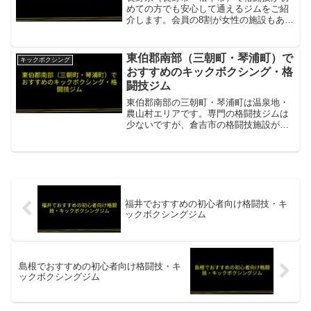
めての方でも安心して通えるジムをご紹
介します。会員の8割が女性の施設もあり
ます。Sweet gym（スウィートジム）
「怖くない格闘技」がコンセプト。会員
の80%が女性。年齢・性別・運動経験不
東伯郡南部（三朝町・琴浦町）で
キックボクシング
問。プロの総合...
おすすめのキックボクシング・格
闘技ジム
東伯郡南部の三朝町・琴浦町は温泉地・
農山村エリアです。専門の格闘技ジムは
少ないですが、倉吉市の格闘技施設が通
いやすい範囲内にあります。HIDE'S
KICK! 倉吉道場三朝町・琴浦町から車約
20分の倉吉市。キックボクシング・
MMA・レスリン...
福井でおすすめの初心者向け格闘技・キ
ックボクシングジム
島根でおすすめの初心者向け格闘技・キ
ックボクシングジム