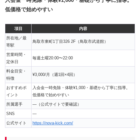
入会金一時免除・体験¥1,000・基礎から丁寧に指導。
低価格で始めやすい
項目
内容
所在地／最
鳥取市東町1丁目326 2F（鳥取市武道館）
寄駅
営業時間・
毎週土曜20:00〜22:00
定休日
料金目安・
¥3,000/月（週1回×4回）
特徴
おすすめポ
入会金一時免除・体験¥1,000・基礎から丁寧に指導。
イント
低価格で始めやすい
所属選手
—（公式サイトで要確認）
SNS
—
公式サイト
https://nova-kick.com/