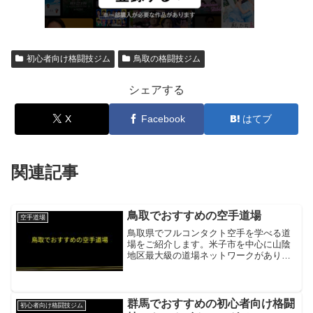
初心者向け格闘技ジム
鳥取の格闘技ジム
シェアする
X
Facebook
はてブ
関連記事
鳥取でおすすめの空手道場
空手道場
鳥取県でフルコンタクト空手を学べる道
場をご紹介します。米子市を中心に山陰
地区最大級の道場ネットワークがありま
す。極真館 山陰支部（米子本部道場）極
真館（盧山初雄総裁系）フルコンタクト
空手。鳥取・島根両県に11道場を展開す
る山陰地区最大級の組...
群馬でおすすめの初心者向け格闘
初心者向け格闘技ジム