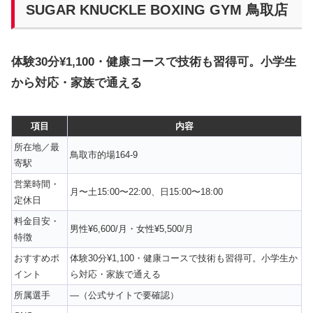
SUGAR KNUCKLE BOXING GYM 鳥取店
体験30分¥1,100・健康コースで技術も習得可。小学生
から対応・家族で通える
項目
内容
所在地／最
鳥取市的場164-9
寄駅
営業時間・
月〜土15:00〜22:00、日15:00〜18:00
定休日
料金目安・
男性¥6,600/月・女性¥5,500/月
特徴
おすすめポ
体験30分¥1,100・健康コースで技術も習得可。小学生か
イント
ら対応・家族で通える
所属選手
—（公式サイトで要確認）