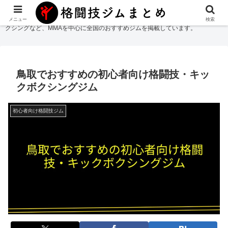
格闘技ジムまとめ
では総合格闘技・柔術・レスリング・キックボクシング・ボ
メニュー
検索
クシングなど、MMAを中心に全国のおすすめジムを掲載しています。
鳥取でおすすめの初心者向け格闘技・キッ
クボクシングジム
初心者向け格闘技ジム