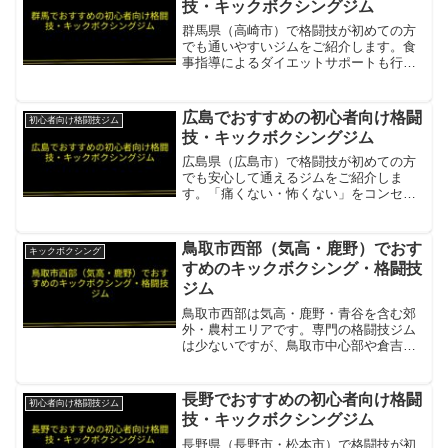
技・キックボクシングジム
群馬県（高崎市）で格闘技が初めての方
でも通いやすいジムをご紹介します。食
事指導によるダイエットサポートも行う
施設があります。高崎キックボクシング
ジム ブレイブファイトクラブ格闘技未経
験で不安な方も安心して楽しめるジム。
広島でおすすめの初心者向け格闘
初心者向け格闘技ジム
基礎からの丁寧な指導。...
技・キックボクシングジム
広島県（広島市）で格闘技が初めての方
でも安心して通えるジムをご紹介しま
す。「痛くない・怖くない」をコンセプ
トにした施設もあります。RISUS（リー
ゾス）「痛くない・怖くない」をコンセ
プトに設計。フィットネス専門のキック
鳥取市西部（気高・鹿野）でおす
キックボクシング
ボクシングで女性や運動...
すめのキックボクシング・格闘技
ジム
鳥取市西部は気高・鹿野・青谷を含む郊
外・農村エリアです。専門の格闘技ジム
は少ないですが、鳥取市中心部や倉吉市
のジムがアクセス圏内となっています。
総合格闘技道場DOUBLE鳥取市西部から
車20分圏内。MMA・キックボクシング・
長野でおすすめの初心者向け格闘
初心者向け格闘技ジム
柔術・グラップリ...
技・キックボクシングジム
長野県（長野市・松本市）で格闘技が初