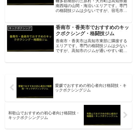
幡多郡南部の三原村・大月町は高知県最
南西端の山間・海沿いエリアです。専門
の格闘技ジムは少ないですが、宿毛市・
四万十市のジムが選択肢となります。武
勇会高知 土佐キックボクシングジム幡多
郡南部から車約1時間30分〜2時間の土佐
香南市・香美市でおすすめのキッ
キックボクシング
市。格安料金のキッ...
クボクシング・格闘技ジム
香南市・香美市は高知市東部に隣接する
エリアです。専門の格闘技ジムは少ない
ですが、高知市のジムが通いやすい範囲
にあります。トライフォース高知 北川添
支部香南市・香美市から車約20〜30分の
高知市。MMA・キックボクシング・柔
術・ヨガを一体的に...
愛媛でおすすめの初心者向け格闘技・キ
ックボクシングジム
和歌山でおすすめの初心者向け格闘技・
キックボクシングジム