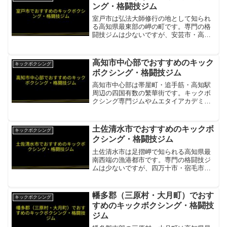
30分の土佐市のキック...
ング・格闘技ジム
室戸市は弘法大師修行の地として知られ
る高知県最東部の岬の町です。専門の格
闘技ジムは少ないですが、安芸市・高知
市方面のジムが選択肢となります。トラ
イフォース高知 北川添支部室戸市から車
約1時間30分の高知市。MMA・キックボ
高知市中心部でおすすめのキック
キックボクシング
クシング・柔術全ク...
ボクシング・格闘技ジム
高知市中心部は帯屋町・追手筋・高知駅
周辺の四国有数の繁華街です。キックボ
クシング専門ジムやムエタイアカデミー
など複数の格闘技施設が集まり、よさこ
いの街でも格闘技が盛んです。ザ・キャ
ンプ高知ムエタイアカデミーキックボク
土佐清水市でおすすめのキックボ
キックボクシング
シング・ムエタイ・パーソ...
クシング・格闘技ジム
土佐清水市は足摺岬で知られる高知県最
南西端の漁港都市です。専門の格闘技ジ
ムは少ないですが、四万十市・宿毛市方
面のジムが選択肢となります。武勇会高
知 土佐キックボクシングジム土佐清水市
から車約1時間30分の土佐市。格安料金の
幡多郡（三原村・大月町）でおす
キックボクシング
キックボクシング専...
すめのキックボクシング・格闘技
ジム