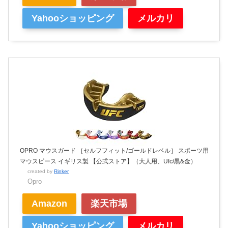
Yahooショッピング
メルカリ
OPRO マウスガード ［セルフフィット/ゴールドレベル］ スポーツ用
マウスピース イギリス製 【公式ストア】（大人用、Ufc/黒&金）
created by
Rinker
Opro
Amazon
楽天市場
Yahooショッピング
メルカリ