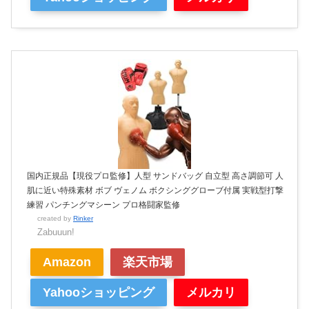
国内正規品【現役プロ監修】人型 サンドバッグ 自立型 高さ調節可 人
肌に近い特殊素材 ボブ ヴェノム ボクシンググローブ付属 実戦型打撃
練習 パンチングマシーン プロ格闘家監修
created by
Rinker
Zabuuun!
Amazon
楽天市場
Yahooショッピング
メルカリ