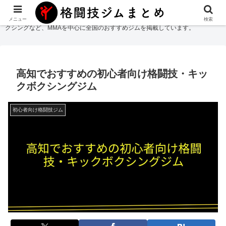
格闘技ジムまとめ
では総合格闘技・柔術・レスリング・キックボクシング・ボ
メニュー
検索
クシングなど、MMAを中心に全国のおすすめジムを掲載しています。
高知でおすすめの初心者向け格闘技・キッ
クボクシングジム
初心者向け格闘技ジム