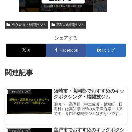
初心者向け格闘技ジム
高知の格闘技ジム
シェアする
X
Facebook
はてブ
関連記事
須崎市・高岡郡でおすすめのキッ
キックボクシング
クボクシング・格闘技ジム
須崎市・高岡郡（中土佐町・越知町・日
高村）は高知県中部の太平洋沿岸エリア
です。専門の格闘技ジムは少ないです
が、高知市・土佐市のジムが通える範囲
にあります。武勇会高知 土佐キックボク
シングジム須崎市・高岡郡から車約20〜
室戸市でおすすめのキックボクシ
キックボクシング