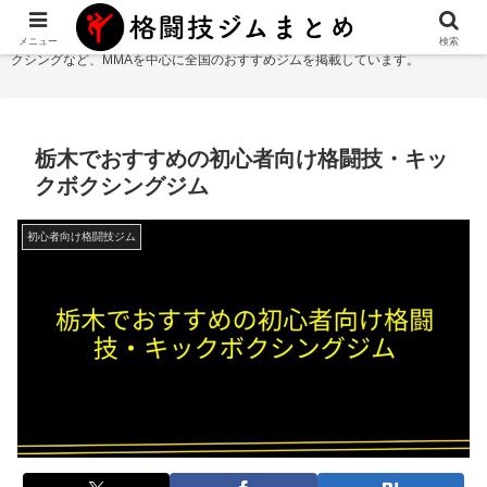
格闘技ジムまとめ
では総合格闘技・柔術・レスリング・キックボクシング・ボ
メニュー
検索
クシングなど、MMAを中心に全国のおすすめジムを掲載しています。
栃木でおすすめの初心者向け格闘技・キッ
クボクシングジム
初心者向け格闘技ジム