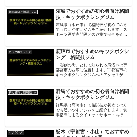
ジム入門クラスあり・月曜・水曜に初心
者向けカリキュラムを実施。基礎からし
茨城でおすすめの初心者向け格闘
初心者向け格闘技ジム
っかり習得項目...
技・キックボクシングジム
茨城県（水戸市）で格闘技が初めての方
でも通いやすいジムをご紹介します。ス
ポーツ医学専門医との連携で安全を確保
する施設もあります。GANGA GYM（ガ
ンガジム）スポーツ医学専門医との連携
で安全を確保。初心者・経験者問わず丁
鹿沼市でおすすめのキックボクシ
キックボクシング
寧なトレーナー指導...
ング・格闘技ジム
「彫刻の街」として知られる鹿沼市は宇
都宮市の西隣に位置します。宇都宮市の
キックボクシングジムへのアクセスが良
好で、本格的な格闘技トレーニングが可
能です。KINGCRAFT（キングクラフ
ト）鹿沼市から近い宇都宮市のキックボ
群馬でおすすめの初心者向け格闘
初心者向け格闘技ジム
クシングジム・なりた...
技・キックボクシングジム
群馬県（高崎市）で格闘技が初めての方
でも通いやすいジムをご紹介します。食
事指導によるダイエットサポートも行う
施設があります。高崎キックボクシング
ジム ブレイブファイトクラブ格闘技未経
験で不安な方も安心して楽しめるジム。
栃木（宇都宮・小山）でおすすめ
ボクシング
基礎からの丁寧な指導。...