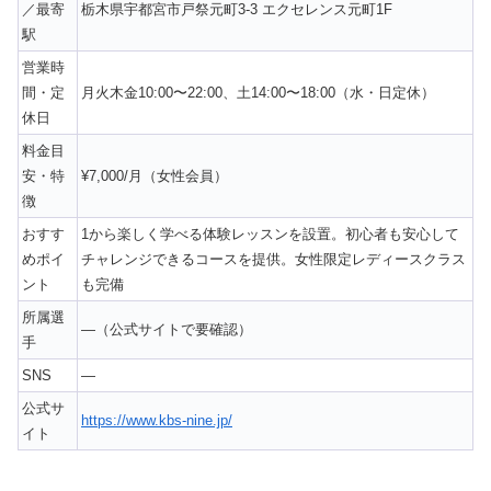
／最寄
栃木県宇都宮市戸祭元町3-3 エクセレンス元町1F
駅
営業時
間・定
月火木金10:00〜22:00、土14:00〜18:00（水・日定休）
休日
料金目
安・特
¥7,000/月（女性会員）
徴
おすす
1から楽しく学べる体験レッスンを設置。初心者も安心して
めポイ
チャレンジできるコースを提供。女性限定レディースクラス
ント
も完備
所属選
—（公式サイトで要確認）
手
SNS
—
公式サ
https://www.kbs-nine.jp/
イト