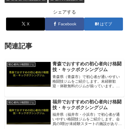
シェアする
X
Facebook
はてブ
関連記事
青森でおすすめの初心者向け格闘
初心者向け格闘技ジム
技・キックボクシングジム
青森県（青森市）で初心者が通いやすい
格闘技ジムをご紹介します。未経験歓
迎・体験無料のジムが揃っています。ス
カーフィスト青森ジム未経験歓迎でフィ
ットネスから格闘技まで幅広く対応。初
心者向けクラスが充実項目内容所在地／
福井でおすすめの初心者向け格闘
初心者向け格闘技ジム
最寄駅青森市浪館通り営業時...
技・キックボクシングジム
福井県（福井市・小浜市）で初心者が通
いやすい格闘技ジムをご紹介します。会
員の9割が未経験スタートの施設がありま
す。Root Gym ルートキックボクシング