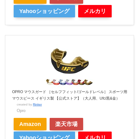
Yahooショッピング
メルカリ
OPRO マウスガード ［セルフフィット/ゴールドレベル］ スポーツ用
マウスピース イギリス製 【公式ストア】（大人用、Ufc/黒&金）
created by
Rinker
Opro
Amazon
楽天市場
Yahooショッピング
メルカリ