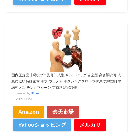
国内正規品【現役プロ監修】人型 サンドバッグ 自立型 高さ調節可 人
肌に近い特殊素材 ボブ ヴェノム ボクシンググローブ付属 実戦型打撃
練習 パンチングマシーン プロ格闘家監修
created by
Rinker
Zabuuun!
Amazon
楽天市場
Yahooショッピング
メルカリ