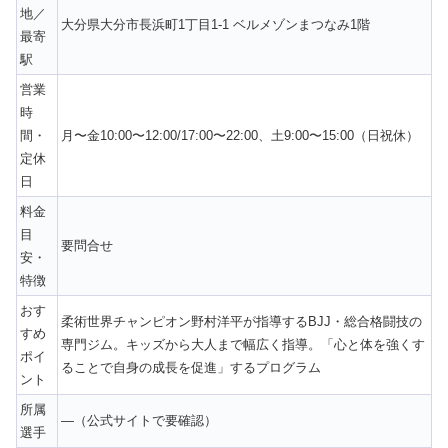
地／
大分県大分市長浜町1丁目1-1 ベルメゾンまつなみ1階
最寄
駅
営業
時
間・
月〜金10:00〜12:00/17:00〜22:00、土9:00〜15:00（日祝休）
定休
日
料金
目
要問合せ
安・
特徴
おす
柔術世界チャンピオン野村洋平が指導するBJJ・総合格闘技の
すめ
専門ジム。キッズから大人まで幅広く指導。「心と体を強くす
ポイ
ることで自身の成長を促進」するプログラム
ント
所属
—（公式サイトで要確認）
選手