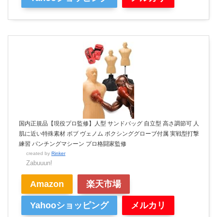
国内正規品【現役プロ監修】人型 サンドバッグ 自立型 高さ調節可 人
肌に近い特殊素材 ボブ ヴェノム ボクシンググローブ付属 実戦型打撃
練習 パンチングマシーン プロ格闘家監修
created by
Rinker
Zabuuun!
Amazon
楽天市場
Yahooショッピング
メルカリ