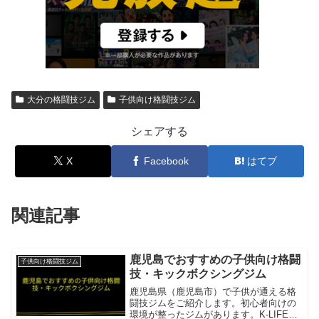
大分の格闘技ジム
子供向け格闘技ジム
シェアする
X
Facebook
はてブ
関連記事
鹿児島でおすすめの子供向け格闘
子供向け格闘技ジム
技・キックボクシングジム
鹿児島県（鹿児島市）で子供が通える格
闘技ジムをご紹介します。初心者向けの
環境が整ったジムがあります。K-LIFE