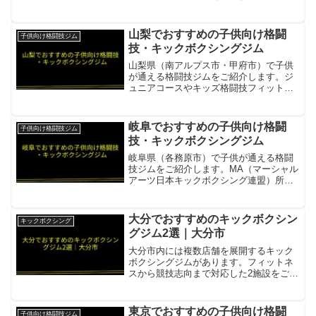
KICKBOXING GYM初心者向けクラスが
充実。ほぼ初心者しかいない安心の環境
で、子供から大人まで格闘技を楽しく始
山梨でおすすめの子供向け格闘
子供向け格闘技ジム
められる...
技・キックボクシングジム
山梨県（南アルプス市・甲府市）で子供
が通える格闘技ジムをご紹介します。ジ
ュニアコースやキッズ格闘技フィットネ
スを提供する施設があります。T-
GYM6〜15歳対象のジュニアコース
（月・水・金18:30〜20:00）。礼儀作
岐阜でおすすめの子供向け格闘
子供向け格闘技ジム
法・健康・集中力と運...
技・キックボクシングジム
岐阜県（各務原市）で子供が通える格闘
技ジムをご紹介します。MA（マーシャル
アーツ日本キックボクシング連盟）所属
ジムでのキッズ指導があります。キック
塾各務原市唯一のキックボクシング・ム
エタイジム。MA所属。元プロキックボク
大分でおすすめのキックボクシン
キックボクシング
サーによる直接指導。...
グジム2選｜大分市
大分市内には複数店舗を展開するキック
ボクシングジムがあります。フィットネ
スから競技志向まで対応した2施設をご紹
介します。PRINCE KICK BOXING CLUB
大分市内4店舗展開で通いやすい項目内容
所在地／最寄駅大分市内4店舗（詳細は...
東京でおすすめの子供向け格闘
子供向け格闘技ジム