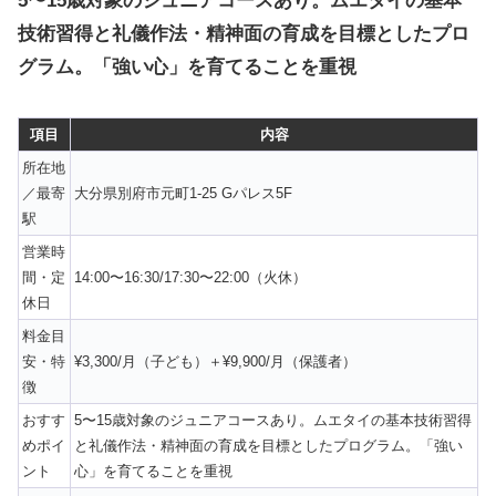
5〜15歳対象のジュニアコースあり。ムエタイの基本
技術習得と礼儀作法・精神面の育成を目標としたプロ
グラム。「強い心」を育てることを重視
項目
内容
所在地
／最寄
大分県別府市元町1-25 Gパレス5F
駅
営業時
間・定
14:00〜16:30/17:30〜22:00（火休）
休日
料金目
安・特
¥3,300/月（子ども）＋¥9,900/月（保護者）
徴
おすす
5〜15歳対象のジュニアコースあり。ムエタイの基本技術習得
めポイ
と礼儀作法・精神面の育成を目標としたプログラム。「強い
ント
心」を育てることを重視