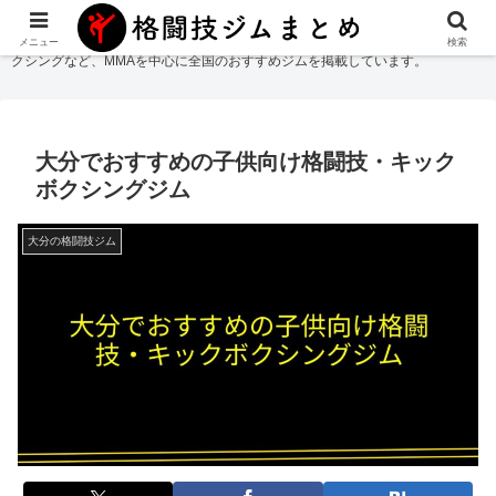
格闘技ジムまとめ
では総合格闘技・柔術・レスリング・キックボクシング・ボ
メニュー
検索
クシングなど、MMAを中心に全国のおすすめジムを掲載しています。
大分でおすすめの子供向け格闘技・キック
ボクシングジム
大分の格闘技ジム