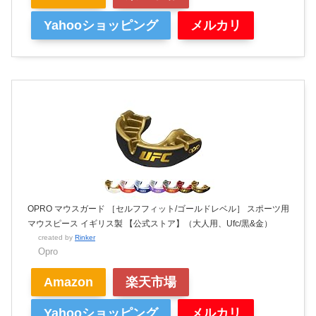
Yahooショッピング
メルカリ
OPRO マウスガード ［セルフフィット/ゴールドレベル］ スポーツ用
マウスピース イギリス製 【公式ストア】（大人用、Ufc/黒&金）
created by
Rinker
Opro
Amazon
楽天市場
Yahooショッピング
メルカリ