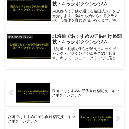
技・キックボクシングジム
東京都内で子供が通える格闘技ジムをご
紹介します。3歳から始められるクラス
や、心技体を育む道場があります。禅道
会東京（小金井道場）3歳から受け入れ。
打撃・投げ技・寝技を段階的に習得。
MMA・キックボクシング・BJJ。六本
北海道でおすすめの子供向け格闘
北海道の格闘技ジム
木・大久保・小平等複数...
技・キックボクシングジム
北海道・札幌で子供が通えるキックボク
シング・ボクシングジムをご紹介しま
す。キッズ・ジュニアクラスで礼儀と体
力を育む施設があります。GRABSキック
ボクシングスタジオ小学生・中学生対象
のキッズ・ジュニアクラスあり。キック
ボクシングを通じて体力...
長崎でおすすめの子供向け格闘技・キッ
クボクシングジム
宮崎でおすすめの子供向け格闘技・キッ
クボクシングジム