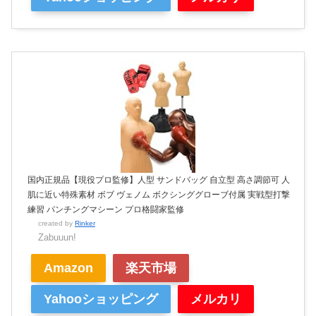
国内正規品【現役プロ監修】人型 サンドバッグ 自立型 高さ調節可 人
肌に近い特殊素材 ボブ ヴェノム ボクシンググローブ付属 実戦型打撃
練習 パンチングマシーン プロ格闘家監修
created by
Rinker
Zabuuun!
Amazon
楽天市場
Yahooショッピング
メルカリ