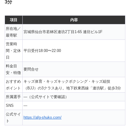
3分
項目
内容
所在地／
宮城県仙台市若林区連坊2丁目1-65 連坊ビル1F
最寄駅
営業時
間・定休
平日受付18:00〜22:00
日
料金目
要問合せ
安・特徴
おすすめ
キッズ体育・キッズキックボクシング・キッズ組技
ポイント
（BJJ）の3クラスあり。地下鉄東西線「連坊駅」徒歩3分
所属選手
—（公式サイトで要確認）
SNS
—
公式サイ
https://afg-shuko.com/
ト