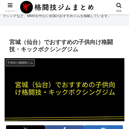
格闘技ジムまとめ
では総合格闘技・柔術・レスリング・キックボクシング・ボ
メニュー
検索
クシングなど、MMAを中心に全国のおすすめジムを掲載しています。
宮城（仙台）でおすすめの子供向け格闘
技・キックボクシングジム
子供向け格闘技ジム