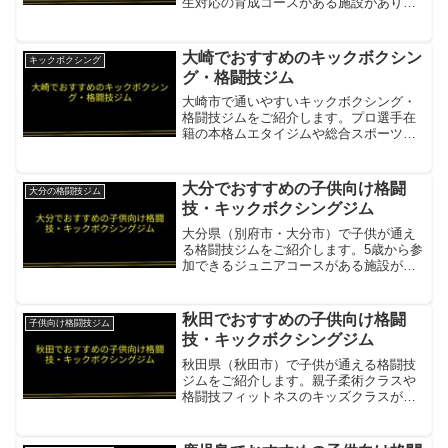
生対応の育成コースがある施設がありま
す。BERSERKER GYM（バーサーカー
ジム）小学生〜高校生対象の育成コー
ス。体力づくりから競技志向まで年齢・
大崎でおすすめのキックボクシン
キックボクシング
学年に合わせて指導...
グ・格闘技ジム
大崎市で通いやすいキックボクシング・
格闘技ジムをご紹介します。プロ選手在
籍の本格ムエタイジムや総合スポーツジ
ムがあります。PCK大崎 / TeamRing本格
ムエタイ・キックボクシング・プロ選手
在籍・小学生から大人まで幅広く対応項
大分でおすすめの子供向け格闘
大分の格闘技ジム
目内容所在...
技・キックボクシングジム
大分県（別府市・大分市）で子供が通え
る格闘技ジムをご紹介します。5歳から参
加できるジュニアコースがある施設があ
ります。BRAVELY GYM 別府本店5〜15
歳対象のジュニアコースあり。ムエタイ
の基本技術習得と礼儀作法・精神面の育
秋田でおすすめの子供向け格闘
子供向け格闘技ジム
成を目標と...
技・キックボクシングジム
秋田県（秋田市）で子供が通える格闘技
ジムをご紹介します。親子柔術クラスや
格闘技フィットネスのキッズクラスがあ
ります。カタナジム秋田キッズ格闘技ク
ラスあり。基本的な礼儀作法を中心に、
さまざまな格闘技のエッセンスを取り入