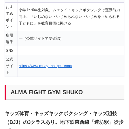
おす
小学1〜6年生対象。ムエタイ・キックボクシングで運動能力
すめ
向上。「いじめない・いじめられない・いじめを止められる
ポイ
子どもに」を教育目標に掲げる
ント
所属
—（公式サイトで要確認）
選手
SNS
—
公式
サイ
https://www.muay-thai-pck.com/
ト
ALMA FIGHT GYM SHUKO
キッズ体育・キッズキックボクシング・キッズ組技
（BJJ）の3クラスあり。地下鉄東西線「連坊駅」徒歩