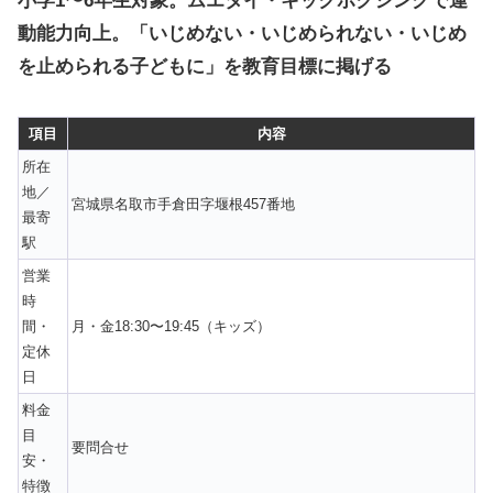
小学1〜6年生対象。ムエタイ・キックボクシングで運
動能力向上。「いじめない・いじめられない・いじめ
を止められる子どもに」を教育目標に掲げる
項目
内容
所在
地／
宮城県名取市手倉田字堰根457番地
最寄
駅
営業
時
間・
月・金18:30〜19:45（キッズ）
定休
日
料金
目
要問合せ
安・
特徴