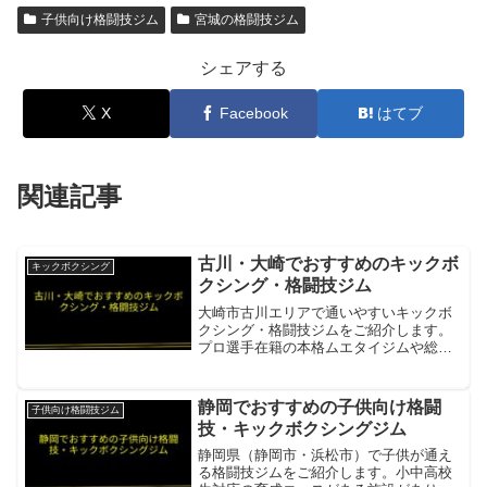
子供向け格闘技ジム
宮城の格闘技ジム
シェアする
X
Facebook
はてブ
関連記事
古川・大崎でおすすめのキックボ
キックボクシング
クシング・格闘技ジム
大崎市古川エリアで通いやすいキックボ
クシング・格闘技ジムをご紹介します。
プロ選手在籍の本格ムエタイジムや総合
スポーツジムがあります。PCK大崎 /
TeamRing本格ムエタイ・キックボクシン
グ・プロ選手在籍・小学生から大人まで
静岡でおすすめの子供向け格闘
子供向け格闘技ジム
幅広く対応項...
技・キックボクシングジム
静岡県（静岡市・浜松市）で子供が通え
る格闘技ジムをご紹介します。小中高校