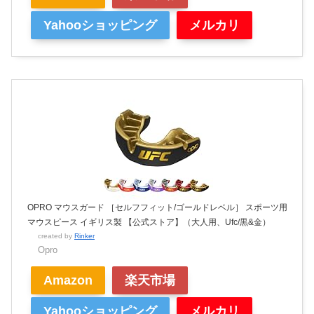
Yahooショッピング
メルカリ
OPRO マウスガード ［セルフフィット/ゴールドレベル］ スポーツ用
マウスピース イギリス製 【公式ストア】（大人用、Ufc/黒&金）
created by
Rinker
Opro
Amazon
楽天市場
Yahooショッピング
メルカリ