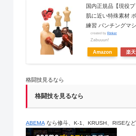
国内正規品【現役プロ
肌に近い特殊素材 ボ
練習 パンチングマ
created by
Rinker
Zabuuun!
Amazon
楽天
格闘技見るなら
格闘技を見るなら
ABEMA
なら修斗、K-1、KRUSH、RISE