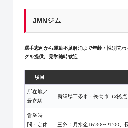
JMNジム
選手志向から運動不足解消まで年齢・性別問わ
グを提供。見学随時歓迎
項目
所在地／
新潟県三条市・長岡市（2拠点
最寄駅
営業時
間・定休
三条：月水金15:30〜21:00、長