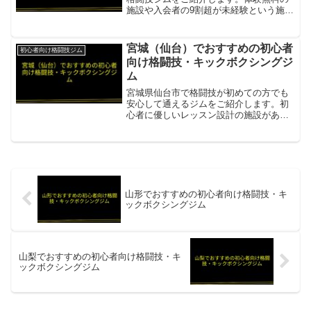
施設や入会者の9割超が未経験という施設
があります。Little Giant Gym（リトルジ
ャイアントジム）体験無料・キックボク
シング・MMA・キッズ・女性クラスあ
宮城（仙台）でおすすめの初心者
初心者向け格闘技ジム
り。...
向け格闘技・キックボクシングジ
ム
宮城県仙台市で格闘技が初めての方でも
安心して通えるジムをご紹介します。初
心者に優しいレッスン設計の施設があり
ます。笹羅ジム初心者向けキックボクシ
ング・ムエタイビギナークラスを設置。
無料体験プログラムあり。入会前にジム
の雰囲気を実際に体験でき...
山形でおすすめの初心者向け格闘技・キ
ックボクシングジム
山梨でおすすめの初心者向け格闘技・キ
ックボクシングジム