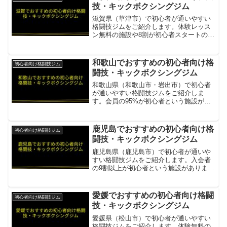
心環境項...
技・キックボクシングジム
滋賀県（草津市）で初心者が通いやすい
格闘技ジムをご紹介します。体験レッス
ン無料の施設や8割が初心者スタートの施
設があります。G.O.S キックボクシング
ジム8割が初心者スタート。1時間の体験
でステップ・サンドバッグから気軽に始
和歌山でおすすめの初心者向け格
初心者向け格闘技ジム
められる項目内...
闘技・キックボクシングジム
和歌山県（和歌山市・岩出市）で初心者
が通いやすい格闘技ジムをご紹介しま
す。会員の95%が初心者という施設があ
ります。KICKFLOW和歌山会員の95%が
初心者。マンツーマン指導・当日予約
可・子連れ対応で通いやすい項目内容所
鹿児島でおすすめの初心者向け格
初心者向け格闘技ジム
在地／最寄駅和歌山...
闘技・キックボクシングジム
鹿児島県（鹿児島市）で初心者が通いや
すい格闘技ジムをご紹介します。入会者
の9割以上が初心者という施設がありま
す。K-LIFE KICKBOXING GYM入会者の
9割以上が初心者。元KOSチャンピオン
が指導・長期契約なし・安心スタート項
愛媛でおすすめの初心者向け格闘
初心者向け格闘技ジム
目内...
技・キックボクシングジム
愛媛県（松山市）で初心者が通いやすい
格闘技ジムをご紹介します。体験無料の