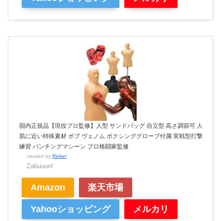
国内正規品【現役プロ監修】人型 サンドバッグ 自立型 高さ調節可 人
肌に近い特殊素材 ボブ ヴェノム ボクシンググローブ付属 実戦型打撃
練習 パンチングマシーン プロ格闘家監修
created by
Rinker
Zabuuun!
Amazon
楽天市場
Yahooショッピング
メルカリ