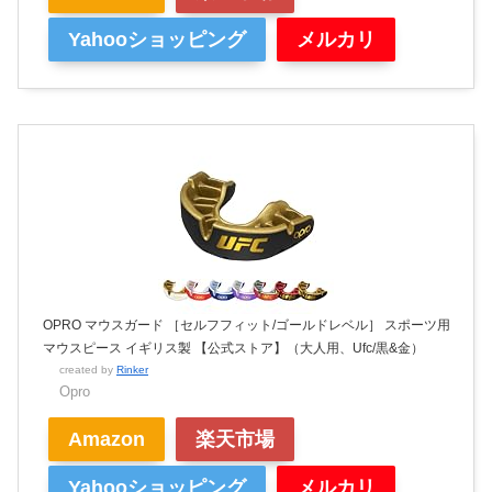
Yahooショッピング
メルカリ
OPRO マウスガード ［セルフフィット/ゴールドレベル］ スポーツ用
マウスピース イギリス製 【公式ストア】（大人用、Ufc/黒&金）
created by
Rinker
Opro
Amazon
楽天市場
Yahooショッピング
メルカリ