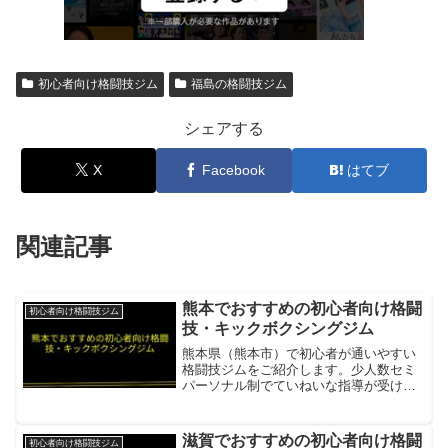
初心者向け格闘技ジム
福島の格闘技ジム
シェアする
X
Facebook
はてブ
関連記事
熊本でおすすめの初心者向け格闘
初心者向け格闘技ジム
技・キックボクシングジム
熊本県（熊本市）で初心者が通いやすい
格闘技ジムをご紹介します。少人数セミ
パーソナル制でていねいな指導が受けら
れる施設があります。K-Fit-Lab（ケーフ
ィットラボ）1レッスン4〜5人の少人数セ
ミパーソナル。女性・初心者9割以上の安
滋賀でおすすめの初心者向け格闘
初心者向け格闘技ジム