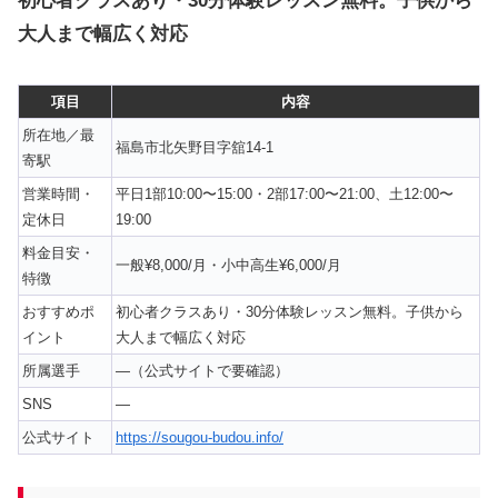
初心者クラスあり・30分体験レッスン無料。子供から
大人まで幅広く対応
項目
内容
所在地／最
福島市北矢野目字舘14-1
寄駅
営業時間・
平日1部10:00〜15:00・2部17:00〜21:00、土12:00〜
定休日
19:00
料金目安・
一般¥8,000/月・小中高生¥6,000/月
特徴
おすすめポ
初心者クラスあり・30分体験レッスン無料。子供から
イント
大人まで幅広く対応
所属選手
—（公式サイトで要確認）
SNS
—
公式サイト
https://sougou-budou.info/