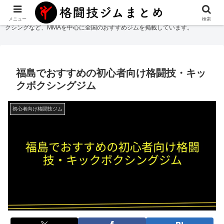
格闘技ジムまとめ
では総合格闘技・柔術・レスリング・キックボクシング・ボ
メニュー
検索
クシングなど、MMAを中心に全国のおすすめジムを掲載しています。
福島でおすすめの初心者向け格闘技・キッ
クボクシングジム
初心者向け格闘技ジム