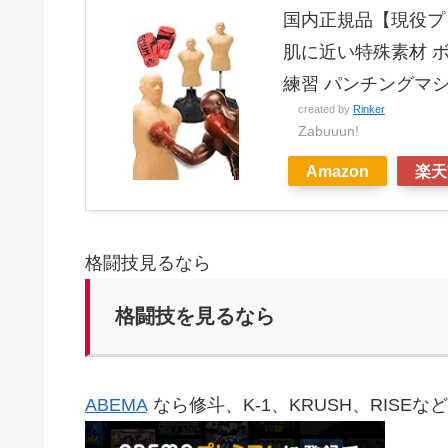
国内正規品【現役プロ
肌に近い特殊素材 ボ
練習 パンチングマ
created by
Rinker
Zabuuun!
Amazon
楽天
格闘技見るなら
格闘技を見るなら
ABEMA
なら修斗、K-1、KRUSH、RISE