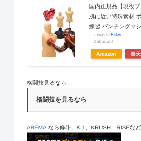
国内正規品【現役プロ
肌に近い特殊素材 ボ
練習 パンチングマ
created by
Rinker
Zabuuun!
Amazon
楽天
格闘技見るなら
格闘技を見るなら
ABEMA
なら修斗、K-1、KRUSH、RISE