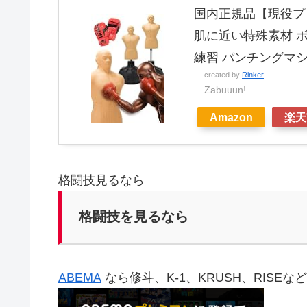
国内正規品【現役プロ
肌に近い特殊素材 ボ
練習 パンチングマ
created by
Rinker
Zabuuun!
Amazon
楽天
格闘技見るなら
格闘技を見るなら
ABEMA
なら修斗、K-1、KRUSH、RISE