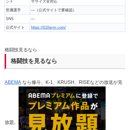
ント
ササイズ全対応
所属選手
—（公式サイトで要確認）
SNS
—
公式サイト
https://610gym.com/
格闘技見るなら
格闘技を見るなら
ABEMA
なら修斗、K-1、KRUSH、RISEなどの放送が見
放題。