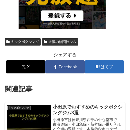
キックボクシング
大阪の格闘技ジム
シェアする
X
Facebook
はてブ
関連記事
小田原でおすすめのキックボクシ
キックボクシング
ングジム3選
小田原市は神奈川県西部の中心都市で、
東海道線・小田急線・新幹線が乗り入れ
る交通の要所です。本格的なキックボク