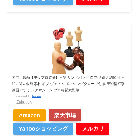
国内正規品【現役プロ監修】人型 サンドバッグ 自立型 高さ調節可 人
肌に近い特殊素材 ボブ ヴェノム ボクシンググローブ付属 実戦型打撃
練習 パンチングマシーン プロ格闘家監修
created by
Rinker
Zabuuun!
Amazon
楽天市場
Yahooショッピング
メルカリ