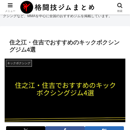
格闘技ジムまとめ
では総合格闘技・柔術・レスリング・キックボクシング・ボ
メニュー
検索
クシングなど、MMAを中心に全国のおすすめジムを掲載しています。
住之江・住吉でおすすめのキックボクシン
グジム4選
キックボクシング