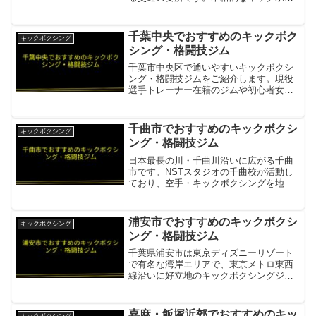
シングジムからビジネス感覚の取り組み
やすいフィットネスジムまで多彩な選択
肢があります。谷山ジム小田原道場鴨宮
千葉中央でおすすめのキックボク
キックボクシング
駅徒歩1分の好立地項目内...
シング・格闘技ジム
千葉市中央区で通いやすいキックボクシ
ング・格闘技ジムをご紹介します。現役
選手トレーナー在籍のジムや初心者女性
向けの通い放題ジムがあります。レンジ
ャージム千葉店千葉駅・千葉中央駅より
徒歩圏内・予約不要・通い放題・現役選
千曲市でおすすめのキックボクシ
キックボクシング
手トレーナーが丁寧に指導...
ング・格闘技ジム
日本最長の川・千曲川沿いに広がる千曲
市です。NSTスタジオの千曲校が活動し
ており、空手・キックボクシングを地域
で習える環境があります。NST スタジオ
（千曲）千曲市の格闘技スタジオ・空
手・キックボクシング・セルフディフェ
浦安市でおすすめのキックボクシ
キックボクシング
ンス・フィットネス対...
ング・格闘技ジム
千葉県浦安市は東京ディズニーリゾート
で有名な湾岸エリアで、東京メトロ東西
線沿いに好立地のキックボクシングジム
が揃っています。Fine Fight
Fitness（FFF）浦安店東西線浦安駅南側
徒歩1分。2024年5月オープンの最新スタ
嘉麻・飯塚近郊でおすすめのキッ