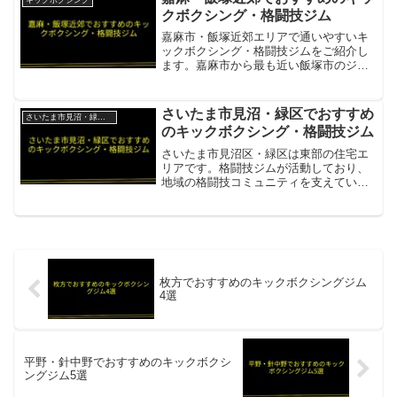
キックボクシング
ジオ。...
クボクシング・格闘技ジム
嘉麻市・飯塚近郊エリアで通いやすいキ
ックボクシング・格闘技ジムをご紹介し
ます。嘉麻市から最も近い飯塚市のジム
をご案内します。KINGSジム飯塚店嘉麻
市から最近隣のキックボクシングジム・
キック＆ムエタイで大人〜幼児まで項目
さいたま市見沼・緑区でおすすめ
さいたま市見沼・緑区の格闘技ジム
内容所在地／最寄駅福...
のキックボクシング・格闘技ジム
さいたま市見沼区・緑区は東部の住宅エ
リアです。格闘技ジムが活動しており、
地域の格闘技コミュニティを支えていま
す。JSK KICKBOXING GYM（治政館大
宮道場）見沼区のキックボクシングジ
ム・初心者から上級者まで・男女全年齢
対応項目内容...
枚方でおすすめのキックボクシングジム
4選
平野・針中野でおすすめのキックボクシ
ングジム5選