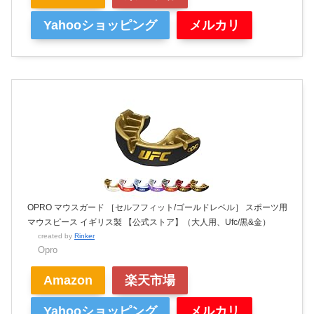
Yahooショッピング
メルカリ
OPRO マウスガード ［セルフフィット/ゴールドレベル］ スポーツ用
マウスピース イギリス製 【公式ストア】（大人用、Ufc/黒&金）
created by
Rinker
Opro
Amazon
楽天市場
Yahooショッピング
メルカリ