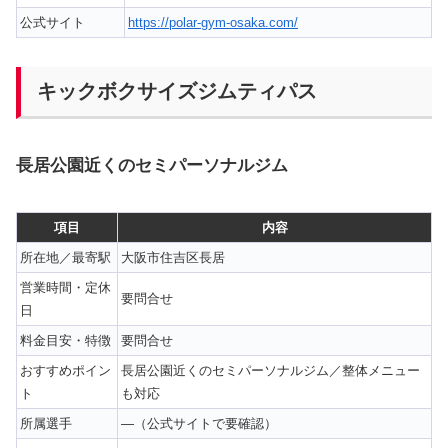
公式サイト
https://polar-gym-osaka.com/
キックボクサイズジムティパス
長居公園近くのセミパーソナルジム
項目
内容
所在地／最寄駅
大阪市住吉区長居
営業時間・定休
要問合せ
日
料金目安・特徴
要問合せ
おすすめポイン
長居公園近くのセミパーソナルジム／整体メニュー
ト
も対応
所属選手
—（公式サイトで要確認）