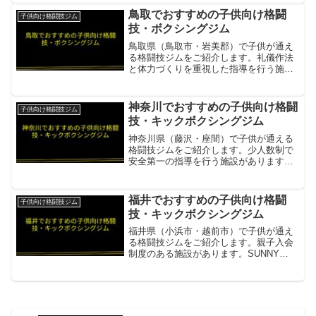
ィース・シニア向けクラスあり。宇都宮
鳥取でおすすめの子供向け格闘
子供向け格闘技ジム
市内に3店舗展開項...
技・ボクシングジム
鳥取県（鳥取市・岩美郡）で子供が通え
る格闘技ジムをご紹介します。礼儀作法
と体力づくりを重視した指導を行う施設
があります。結花スポーツボクシングジ
ム「人にやさしく、元気な子供に」をコ
ンセプトにしたキッズコース。体を動か
神奈川でおすすめの子供向け格闘
子供向け格闘技ジム
す楽しさをボクシングを通...
技・キックボクシングジム
神奈川県（藤沢・座間）で子供が通える
格闘技ジムをご紹介します。少人数制で
安全第一の指導を行う施設があります。
クロスワンジム湘南小学生対象のキッズ
キックボクシング。少人数レッスンで体
力作り・集中力・護身術を習得。ストレ
福井でおすすめの子供向け格闘
子供向け格闘技ジム
ッチ・マット運動からパン...
技・キックボクシングジム
福井県（小浜市・越前市）で子供が通え
る格闘技ジムをご紹介します。親子入会
制度のある施設があります。SUNNY
MMAキックボクシング・グラップリン
グ・柔術・フィットネスが学べる複合ジ
ム。会員の9割が未経験スタートで、親子
での入会制度あり項目...