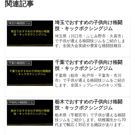
関連記事
埼玉でおすすめの子供向け格闘
埼玉の格闘技ジム
技・キックボクシングジム
埼玉県（川口市・ふじみ野市・久喜市）
で子供が通える格闘技ジムをご紹介しま
す。全国大会実績や豊富な格闘技種目が
揃う施設があります。リバーサルジム川
口リディプス4歳〜中学生対象。BJJ・柔
道を中心に礼節・忍耐力・集中力を指
千葉でおすすめの子供向け格闘
千葉の格闘技ジム
導。全国大会団体優勝の...
技・キックボクシングジム
千葉県（柏市・松戸市・千葉市・市川
市）で子供が通える格闘技ジムをご紹介
します。全国トップレベルのキッズ指導
実績を持つ施設があります。THE
BLACKBELT JAPANキッズレスリング・
キッズ柔術で全国トップの実績。BJJ・
栃木でおすすめの子供向け格闘
子供向け格闘技ジム
MMA・修斗・...
技・キックボクシングジム
栃木県（宇都宮市）で子供が通える格闘
技ジムをご紹介します。幼稚園生から70
代まで幅広く対応する施設があります。
キックボクシングジムZERO（ゼロ）幼
稚園生から70代まで対応。キッズ・レデ