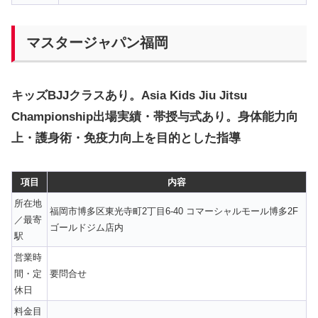
マスタージャパン福岡
キッズBJJクラスあり。Asia Kids Jiu Jitsu
Championship出場実績・帯授与式あり。身体能力向
上・護身術・免疫力向上を目的とした指導
項目
内容
所在地
福岡市博多区東光寺町2丁目6-40 コマーシャルモール博多2F
／最寄
ゴールドジム店内
駅
営業時
間・定
要問合せ
休日
料金目