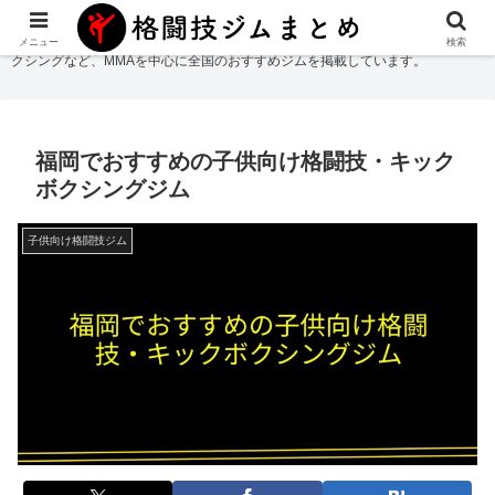
格闘技ジムまとめ
では総合格闘技・柔術・レスリング・キックボクシング・ボ
メニュー
検索
クシングなど、MMAを中心に全国のおすすめジムを掲載しています。
福岡でおすすめの子供向け格闘技・キック
ボクシングジム
子供向け格闘技ジム