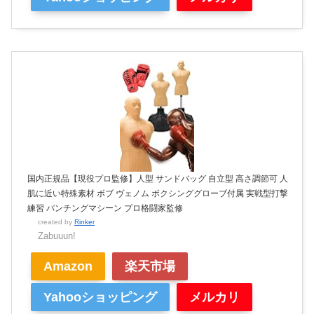
国内正規品【現役プロ監修】人型 サンドバッグ 自立型 高さ調節可 人
肌に近い特殊素材 ボブ ヴェノム ボクシンググローブ付属 実戦型打撃
練習 パンチングマシーン プロ格闘家監修
created by
Rinker
Zabuuun!
Amazon
楽天市場
Yahooショッピング
メルカリ