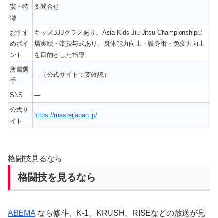
安・特
要問合せ
徴
おすす
キッズBJJクラスあり。Asia Kids Jiu Jitsu Championship出
めポイ
場実績・帯授与式あり。身体能力向上・護身術・免疫力向上
ント
を目的とした指導
所属選
—（公式サイトで要確認）
手
SNS
—
公式サ
https://masterjapan.jp/
イト
格闘技見るなら
格闘技を見るなら
ABEMA
なら修斗、K-1、KRUSH、RISEなどの放送が見