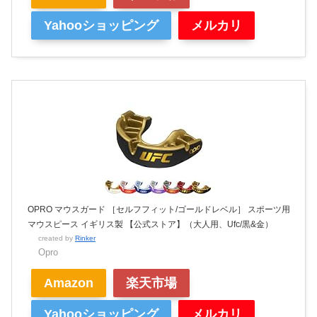
Yahooショッピング
メルカリ
OPRO マウスガード ［セルフフィット/ゴールドレベル］ スポーツ用
マウスピース イギリス製 【公式ストア】（大人用、Ufc/黒&金）
created by
Rinker
Opro
Amazon
楽天市場
Yahooショッピング
メルカリ