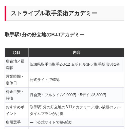
ストライプル取手柔術アカデミー
取手駅1分の好立地のBJJアカデミー
項目
内容
所在地／最
茨城県取手市取手2-3-12 五明ビル3F／取手駅 徒歩1分
寄駅
営業時間・
公式サイトで確認
定休日
料金目安・
月会費：フルタイム9,900円・5デイズ8,800円
特徴
おすすめポ
取手駅1分の好立地のBJJアカデミー／通い放題のフル
イント
タイムプランがお得
所属選手
—（公式サイトで要確認）