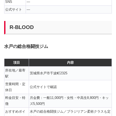
SNS
—
公式サイト
—
R-BLOOD
水戸の総合格闘技ジム
項目
内容
所在地／最寄
茨城県水戸市千波町2325
駅
営業時間・定
公式サイトで確認
休日
料金目安・特
月会費：一般11,000円・女性・中高生8,800円・キッ
徴
ズ5,500円
おすすめポイ
水戸の総合格闘技ジム／ブラジリアン柔術クラスも定