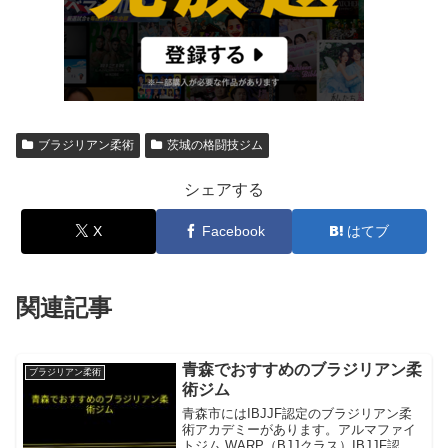
ブラジリアン柔術
茨城の格闘技ジム
シェアする
X
Facebook
はてブ
関連記事
青森でおすすめのブラジリアン柔
ブラジリアン柔術
術ジム
青森市にはIBJJF認定のブラジリアン柔
術アカデミーがあります。アルマファイ
トジム WARP（BJJクラス）IBJJF認定