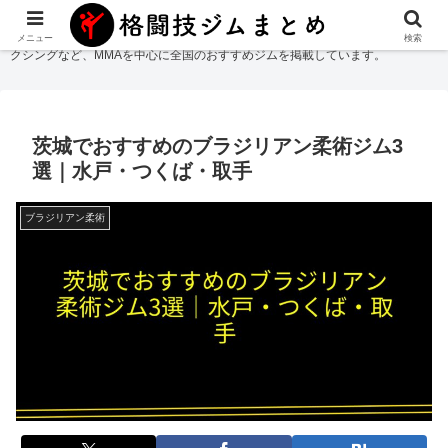
格闘技ジムまとめ
では総合格闘技・柔術・レスリング・キックボクシング・ボ
メニュー
検索
クシングなど、MMAを中心に全国のおすすめジムを掲載しています。
茨城でおすすめのブラジリアン柔術ジム3
選｜水戸・つくば・取手
ブラジリアン柔術