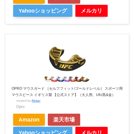
Yahooショッピング
メルカリ
OPRO マウスガード ［セルフフィット/ゴールドレベル］ スポーツ用
マウスピース イギリス製 【公式ストア】（大人用、Ufc/黒&金）
created by
Rinker
Opro
Amazon
楽天市場
Yahooショッピング
メルカリ