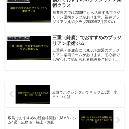
ブラジリアン柔術
¥3,000（入...
術クラス
福井県内では2009年から活動するブラジ
リアン柔術クラブがあります。福井ブラ
ジリアン柔術クラブ2009年2月設立の老
舗クラブ項目内容所在地／最寄駅福井県
越前市・鯖江市・福井市・敦賀市の各武
道館営業時間・定休日不定期開催（カレ
三重（鈴鹿）でおすすめのブラジ
ブラジリアン柔術
ンダーはサイト参...
リアン柔術ジム
三重県・鈴鹿市にはJBJJF加盟のブラジ
リアン柔術チームがあります。初心者で
も安心して始められる施設をご紹介しま
す。GRIP JIUJITSU TEAMJBJJF・JJFJ
加盟の公認チーム項目内容所在地／最寄
駅鈴鹿市（練習拠点：鈴鹿市武道館...
茨城でボクシングができるジム3選｜水
戸・つくば
広島でおすすめの総合格闘技（MMA）ジ
ム4選｜広島市・福山・海田