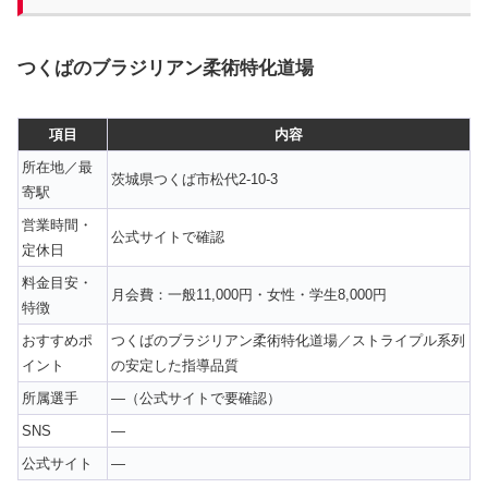
つくばのブラジリアン柔術特化道場
項目
内容
所在地／最
茨城県つくば市松代2-10-3
寄駅
営業時間・
公式サイトで確認
定休日
料金目安・
月会費：一般11,000円・女性・学生8,000円
特徴
おすすめポ
つくばのブラジリアン柔術特化道場／ストライプル系列
イント
の安定した指導品質
所属選手
—（公式サイトで要確認）
SNS
—
公式サイト
—