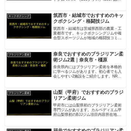
アカデミー項目内容所在地／最寄駅青森
市本町4丁目9-15 宝ビル2F（弘前支部も
あり）営業時間・定休日平日・土日 各
筑西市・結城市でおすすめのキッ
キックボクシング
種...
クボクシング・格闘技ジム
筑西市・結城市は茨城県西部の農業・工
業都市です。キックボクシングジムや複
合型スポーツジムが地域の格闘技コミュ
ニティを支えています。ドージョーシャ
カリキ4歳〜60代男女が活動する茨城のキ
ックボクシング道場・初心者から選手ま
奈良でおすすめのブラジリアン柔
ブラジリアン柔術
で丁寧な指導項目内容...
術ジム2選｜奈良市・橿原
奈良県内にはブラジリアン柔術を本格的
に学べるジムがあります。初心者でも入
会しやすい2施設をご紹介します。NR柔
術小学生から50代まで幅広い年代が在籍
項目内容所在地／最寄駅奈良市四条大路
1-2-32（新大宮駅徒歩12分）営業時間・
山梨（甲府）でおすすめのブラジ
ブラジリアン柔術
定休日平日・...
リアン柔術ジム
甲府市には山梨県初のブラジリアン柔術
専門ジムがあります。カルペディエム甲
府山梨県初のBJJジム項目内容所在地／
最寄駅甲府市国母4-1-6営業時間・定休日
平日・土日 各種クラス実施（スケジュー
ルはサイト参照）料金目安・特徴体験
福井でおすすめのブラジリアン柔