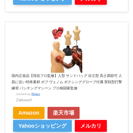
国内正規品【現役プロ監修】人型 サンドバッグ 自立型 高さ調節可 人
肌に近い特殊素材 ボブ ヴェノム ボクシンググローブ付属 実戦型打撃
練習 パンチングマシーン プロ格闘家監修
created by
Rinker
Zabuuun!
Amazon
楽天市場
Yahooショッピング
メルカリ