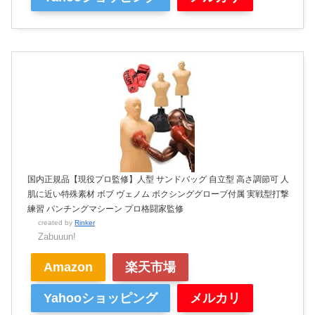
国内正規品【現役プロ監修】人型 サンドバッグ 自立型 高さ調節可 人
肌に近い特殊素材 ボブ ヴェノム ボクシンググローブ付属 実戦型打撃
練習 パンチングマシーン プロ格闘家監修
created by
Rinker
Zabuuun!
Amazon
楽天市場
Yahooショッピング
メルカリ