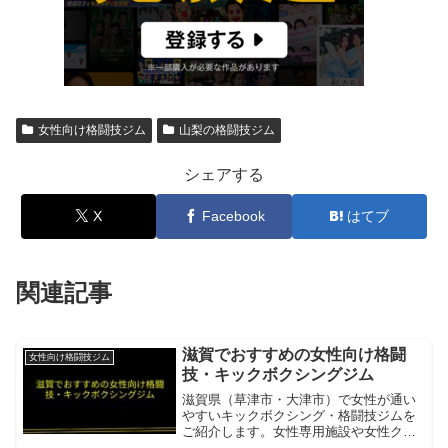
女性向け格闘技ジム
山梨の格闘技ジム
シェアする
X
Facebook
はてブ
関連記事
滋賀でおすすめの女性向け格闘
女性向け格闘技ジム
技・キックボクシングジム
滋賀県（草津市・大津市）で女性が通い
やすいキックボクシング・格闘技ジムを
ご紹介します。女性専用施設や女性クラ
スのある施設があります。Lente