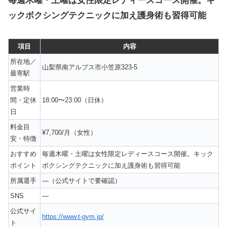
毎週木曜・土曜は女性限定レディースコース開催。キ
ックボクシングテクニックに加え護身術も習得可能
項目
内容
所在地／
山梨県南アルプス市小笠原323-5
最寄駅
営業時
間・定休
18:00〜23:00（日休）
日
料金目
¥7,700/月（女性）
安・特徴
おすすめ
毎週木曜・土曜は女性限定レディースコース開催。キック
ポイント
ボクシングテクニックに加え護身術も習得可能
所属選手
—（公式サイトで要確認）
SNS
—
公式サイ
https://www.t-gym.jp/
ト