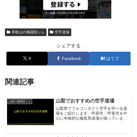
和歌山の格闘技ジム
空手道場
シェアする
X
Facebook
はてブ
関連記事
山梨でおすすめの空手道場
山梨の格闘技ジム
山梨県でフルコンタクト空手を学べる道
場をご紹介します。甲府市・甲斐市を中
心に本格的な極真系道場が揃っていま
す。極真会館 山梨県支部 安斎道場極真会
館系フルコンタクト空手。少年部・一般
部・壮年部・女子部を設置した本格道場