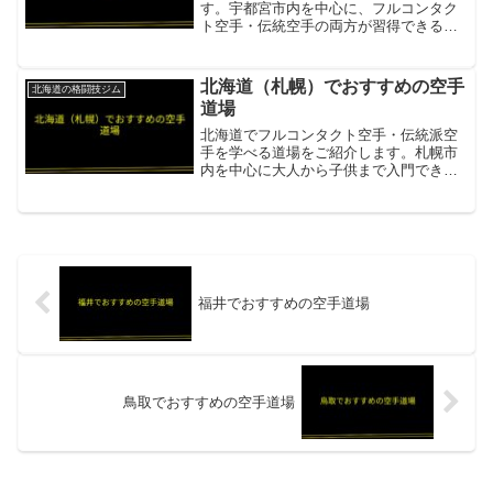
す。宇都宮市内を中心に、フルコンタク
ト空手・伝統空手の両方が習得できる施
設があります。正道会館 士正館フルコン
タクト空手・伝統空手（ノンコンタク
ト）の両方に対応。132㎡の広い稽古場。
北海道（札幌）でおすすめの空手
北海道の格闘技ジム
サンドバッグ・ウエイ...
道場
北海道でフルコンタクト空手・伝統派空
手を学べる道場をご紹介します。札幌市
内を中心に大人から子供まで入門できる
充実した施設が揃っています。新極真会
北海道 手塚道場新極真会フルコンタクト
空手。幼児から壮年まで対応。組手時は
防具着用で安全性重視...
福井でおすすめの空手道場
鳥取でおすすめの空手道場