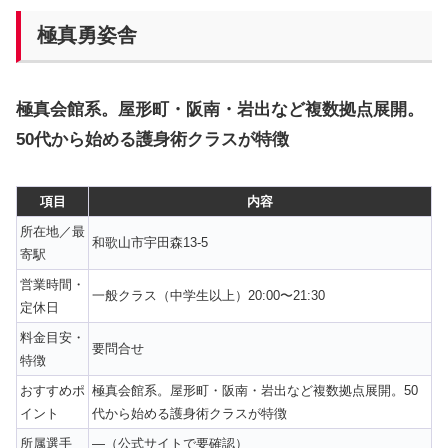
極真勇姿舎
極真会館系。屋形町・阪南・岩出など複数拠点展開。
50代から始める護身術クラスが特徴
項目
内容
所在地／最
和歌山市宇田森13-5
寄駅
営業時間・
一般クラス（中学生以上）20:00〜21:30
定休日
料金目安・
要問合せ
特徴
おすすめポ
極真会館系。屋形町・阪南・岩出など複数拠点展開。50
イント
代から始める護身術クラスが特徴
所属選手
—（公式サイトで要確認）