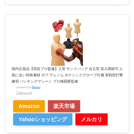
国内正規品【現役プロ監修】人型 サンドバッグ 自立型 高さ調節可 人
肌に近い特殊素材 ボブ ヴェノム ボクシンググローブ付属 実戦型打撃
練習 パンチングマシーン プロ格闘家監修
created by
Rinker
Zabuuun!
Amazon
楽天市場
Yahooショッピング
メルカリ