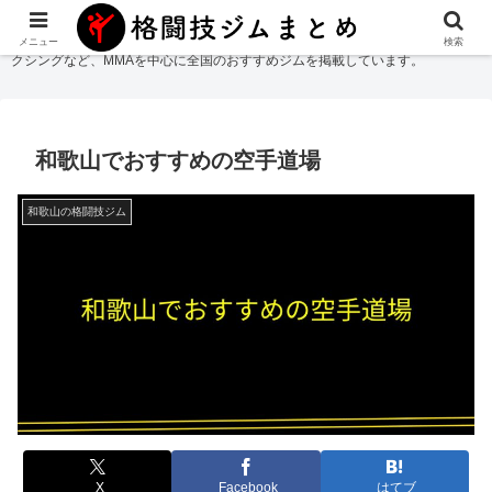
格闘技ジムまとめ
では総合格闘技・柔術・レスリング・キックボクシング・ボ
メニュー
検索
クシングなど、MMAを中心に全国のおすすめジムを掲載しています。
和歌山でおすすめの空手道場
和歌山の格闘技ジム
X
Facebook
はてブ