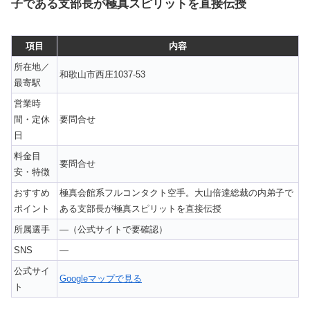
子である支部長が極真スピリットを直接伝授
項目
内容
所在地／
和歌山市西庄1037-53
最寄駅
営業時
間・定休
要問合せ
日
料金目
要問合せ
安・特徴
おすすめ
極真会館系フルコンタクト空手。大山倍達総裁の内弟子で
ポイント
ある支部長が極真スピリットを直接伝授
所属選手
—（公式サイトで要確認）
SNS
—
公式サイ
Googleマップで見る
ト