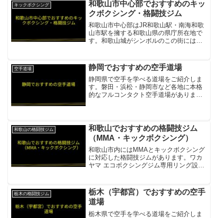
項目内容所在地／最寄駅...
和歌山市中心部でおすすめのキッ
キックボクシング
クボクシング・格闘技ジム
和歌山市中心部はJR和歌山駅・南海和歌
山市駅を擁する和歌山県の県庁所在地で
す。和歌山城がシンボルのこの街には、
本格的なキックボクシング・格闘技ジム
が複数活動しています。総合格闘技道場
創道塾総合格闘技・キックボクシング・
静岡でおすすめの空手道場
空手道場
グラップリング・レス...
静岡県で空手を学べる道場をご紹介しま
す。磐田・浜松・静岡市など各地に本格
的なフルコンタクト空手道場がありま
す。新極真会 静岡支部 磐田永島道場新極
真会フルコンタクト空手。静岡県下18道
場。「3歳〜70代まで生涯学習」を掲げ、
幅広い年代が在籍...
和歌山でおすすめの格闘技ジム
和歌山の格闘技ジム
（MMA・キックボクシング）
和歌山市内にはMMAとキックボクシング
に対応した格闘技ジムがあります。ワカ
ヤマ エコボクシングジム専用リング設置
のジム項目内容所在地／最寄駅和歌山市
（神前駅徒歩13分）営業時間・定休日平
日・土日 各種クラス実施（詳細は公式サ
栃木（宇都宮）でおすすめの空手
栃木の格闘技ジム
イトで確認）料金...
道場
栃木県で空手を学べる道場をご紹介しま