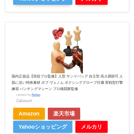
国内正規品【現役プロ監修】人型 サンドバッグ 自立型 高さ調節可 人
肌に近い特殊素材 ボブ ヴェノム ボクシンググローブ付属 実戦型打撃
練習 パンチングマシーン プロ格闘家監修
created by
Rinker
Zabuuun!
Amazon
楽天市場
Yahooショッピング
メルカリ