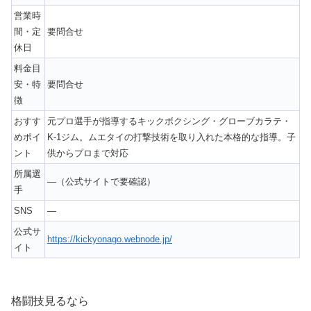
営業時
間・定
要問合せ
休日
料金目
安・特
要問合せ
徴
おすす
元プロ選手が指導するキックボクシング・グローブカラテ・
めポイ
K-1ジム。ムエタイの打撃技術を取り入れた本格的な指導。子
ント
供からプロまで対応
所属選
—（公式サイトで要確認）
手
SNS
—
公式サ
https://kickyonago.webnode.jp/
イト
格闘技見るなら