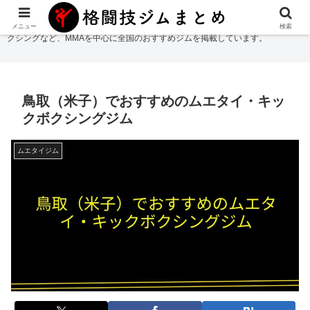
格闘技ジムまとめ
では総合格闘技・柔術・レスリング・キックボクシング・ボ
メニュー
検索
クシングなど、MMAを中心に全国のおすすめジムを掲載しています。
鳥取（米子）でおすすめのムエタイ・キッ
クボクシングジム
ムエタイジム