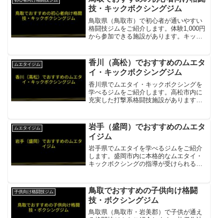
初心者向け格闘技ジム
クシング・柔術・...
技・キックボクシングジム
鳥取県（鳥取市）で初心者が通いやすい
格闘技ジムをご紹介します。体験1,000円
から参加できる施設があります。キック
ボクシンググループNOVA入会金一時免
除・体験¥1,000・基礎から丁寧に指導。
低価格で始めやすい項目内容所在地／最
香川（高松）でおすすめのムエタ
ムエタイジム
寄駅鳥取市...
イ・キックボクシングジム
香川県でムエタイ・キックボクシングを
学べるジムをご紹介します。高松市内に
充実した打撃系格闘技施設があります。
FORCE GYM修斗公認ジム。キックボク
シング・MMA・柔術・ボクシングを網
羅。ムエタイ系の打撃技術も習得できる
岩手（盛岡）でおすすめのムエタ
ムエタイジム
項目内容所在地／最...
イジム
岩手県でムエタイを学べるジムをご紹介
します。盛岡市内に本格的なムエタイ・
キックボクシングの指導が受けられる施
設があります。HOSOKAWA ジム岩手県
初の本格的キックボクシング・ムエタイ
ジム。健康維持からプロ育成まで対応項
鳥取でおすすめの子供向け格闘
子供向け格闘技ジム
目内容所在地／最寄...
技・ボクシングジム
鳥取県（鳥取市・岩美郡）で子供が通え