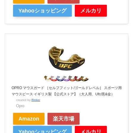
Yahooショッピング
メルカリ
OPRO マウスガード ［セルフフィット/ゴールドレベル］ スポーツ用
マウスピース イギリス製 【公式ストア】（大人用、Ufc/黒&金）
created by
Rinker
Opro
Amazon
楽天市場
Yahooショッピング
メルカリ