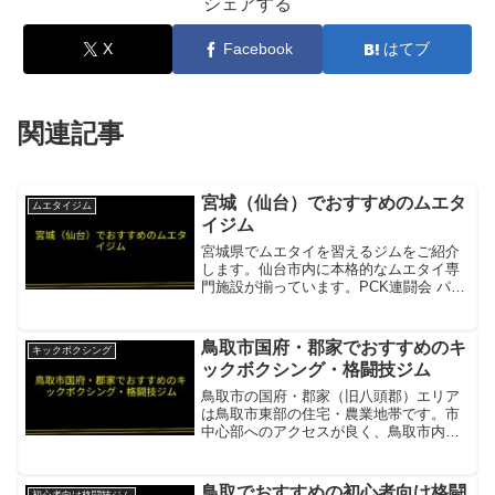
シェアする
X
Facebook
はてブ
関連記事
宮城（仙台）でおすすめのムエタ
ムエタイジム
イジム
宮城県でムエタイを習えるジムをご紹介
します。仙台市内に本格的なムエタイ専
門施設が揃っています。PCK連闘会 パー
フェクト超人工房2007年開業の宮城県の
本格ムエタイ＆キックボクシングジム。
長年の実績を持つ項目内容所在地／最寄
鳥取市国府・郡家でおすすめのキ
キックボクシング
駅宮城県名取市手...
ックボクシング・格闘技ジム
鳥取市の国府・郡家（旧八頭郡）エリア
は鳥取市東部の住宅・農業地帯です。市
中心部へのアクセスが良く、鳥取市内の
格闘技ジムを利用しやすい立地にありま
す。総合格闘技道場DOUBLE国府・郡家
から車約20分の鳥取市。MMA・キックボ
鳥取でおすすめの初心者向け格闘