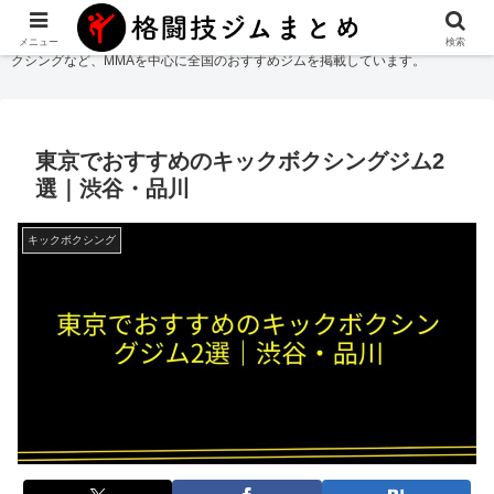
格闘技ジムまとめ
では総合格闘技・柔術・レスリング・キックボクシング・ボ
メニュー
検索
クシングなど、MMAを中心に全国のおすすめジムを掲載しています。
東京でおすすめのキックボクシングジム2
選｜渋谷・品川
キックボクシング