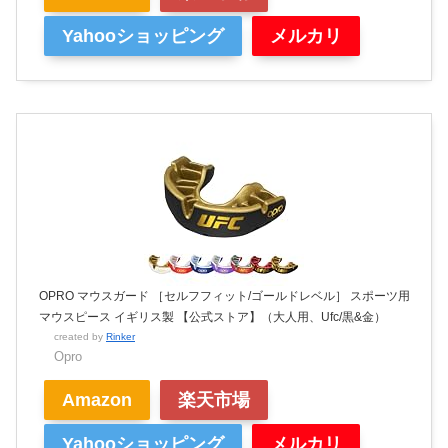
Yahooショッピング
メルカリ
OPRO マウスガード ［セルフフィット/ゴールドレベル］ スポーツ用
マウスピース イギリス製 【公式ストア】（大人用、Ufc/黒&金）
created by
Rinker
Opro
Amazon
楽天市場
Yahooショッピング
メルカリ