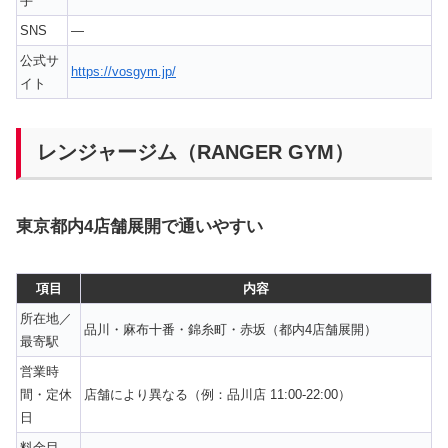
手
SNS
—
公式サ
https://vosgym.jp/
イト
レンジャージム（RANGER GYM）
東京都内4店舗展開で通いやすい
項目
内容
所在地／
品川・麻布十番・錦糸町・赤坂（都内4店舗展開）
最寄駅
営業時
間・定休
店舗により異なる（例：品川店 11:00-22:00）
日
料金目