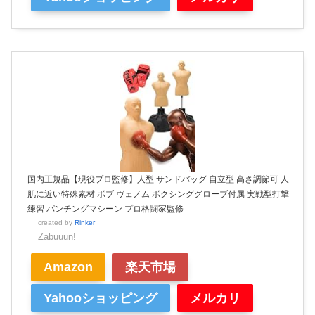
国内正規品【現役プロ監修】人型 サンドバッグ 自立型 高さ調節可 人
肌に近い特殊素材 ボブ ヴェノム ボクシンググローブ付属 実戦型打撃
練習 パンチングマシーン プロ格闘家監修
created by
Rinker
Zabuuun!
Amazon
楽天市場
Yahooショッピング
メルカリ