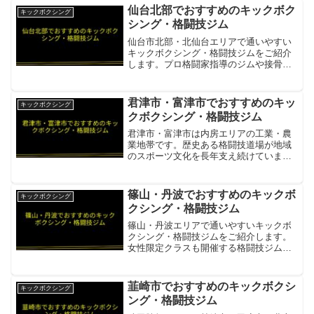
仙台北部でおすすめのキックボク
キックボクシング
シング・格闘技ジム
仙台市北部・北仙台エリアで通いやすい
キックボクシング・格闘技ジムをご紹介
します。プロ格闘家指導のジムや接骨院
併設のプライベートジムがあります。大
誠総合格闘技・キックボクシングジム北
仙台駅徒歩5分・台原駅徒歩8分・プロ格
君津市・富津市でおすすめのキッ
キックボクシング
闘家による指導・初心者...
クボクシング・格闘技ジム
君津市・富津市は内房エリアの工業・農
業地帯です。歴史ある格闘技道場が地域
のスポーツ文化を長年支え続けていま
す。北流会 君津ジム多数のプロ選手を輩
出した老舗格闘技道場。ムエタイ・キッ
クボクシングを本格指導。0439-54-6949
篠山・丹波でおすすめのキックボ
キックボクシング
項目内容所在...
クシング・格闘技ジム
篠山・丹波エリアで通いやすいキックボ
クシング・格闘技ジムをご紹介します。
女性限定クラスも開催する格闘技ジムが
地域に根ざして活動しています。ALT
GYM 北播丹波本部空手・キックボクシン
グ・フィットネス・パーソナルトレーニ
韮崎市でおすすめのキックボクシ
キックボクシング
ングを提供・女性限...
ング・格闘技ジム