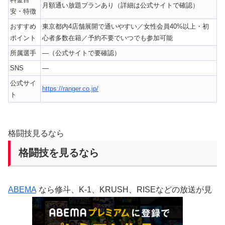
月額通い放題プランあり（詳細は公式サイトで確認）
安・特徴
おすすめ
東京都内4店舗展開で通いやすい／女性会員40%以上・初
ポイント
心者多数在籍／予約不要でいつでも参加可能
所属選手
—（公式サイトで要確認）
SNS
—
公式サイ
https://ranger.co.jp/
ト
格闘技見るなら
格闘技を見るなら
ABEMA
なら修斗、K-1、KRUSH、RISEなどの放送が見