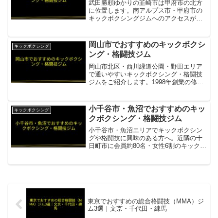
武田勝頼ゆかりの韮崎市は甲府市の北方
に位置します。南アルプス市・甲府市の
キックボクシングジムへのアクセスが可
能で、格闘技を習える環境があります。
T-GYM韮崎市から南方向・南アルプス市
の本格キックボクシングジム・プロ育成
岡山市でおすすめのキックボクシ
キックボクシング
実績あり項目内容所在...
ング・格闘技ジム
岡山市北区・西川緑道公園・野田エリア
で通いやすいキックボクシング・格闘技
ジムをご紹介します。1998年創業の修斗
公認ジムから最新フィットネス系スタジ
オまで、多彩な選択肢が揃っています。
キックボクシングスタジオ リフィナス岡
小千谷市・魚沼でおすすめのキッ
キックボクシング
山西川緑道公園駅徒...
クボクシング・格闘技ジム
小千谷市・魚沼エリアでキックボクシン
グや格闘技に興味のある方へ。近隣の十
日町市に会員約80名・女性6割のキックボ
クシング専門ジムがあります。キックボ
クシング アルンジム（十日町市・小千谷
から車30分）会員約80名・6割が女性・
南魚沼・小千谷...
東京でおすすめの総合格闘技（MMA）ジ
ム3選｜文京・千代田・練馬