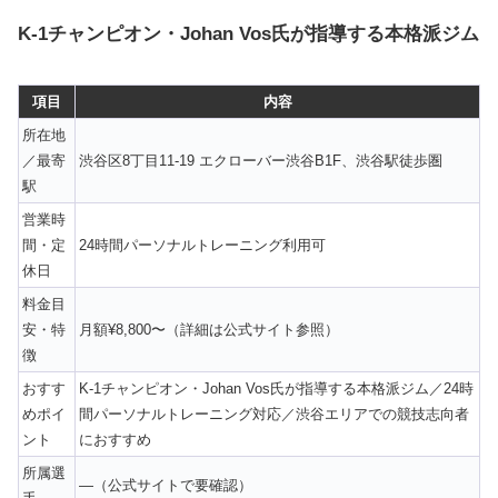
K-1チャンピオン・Johan Vos氏が指導する本格派ジム
項目
内容
所在地
／最寄
渋谷区8丁目11-19 エクローバー渋谷B1F、渋谷駅徒歩圏
駅
営業時
間・定
24時間パーソナルトレーニング利用可
休日
料金目
安・特
月額¥8,800〜（詳細は公式サイト参照）
徴
おすす
K-1チャンピオン・Johan Vos氏が指導する本格派ジム／24時
めポイ
間パーソナルトレーニング対応／渋谷エリアでの競技志向者
ント
におすすめ
所属選
—（公式サイトで要確認）