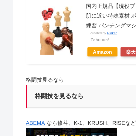
国内正規品【現役プロ
肌に近い特殊素材 ボ
練習 パンチングマ
created by
Rinker
Zabuuun!
Amazon
楽天
格闘技見るなら
格闘技を見るなら
ABEMA
なら修斗、K-1、KRUSH、RISE