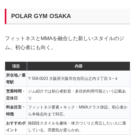
POLAR GYM OSAKA
フィットネスとMMAを融合した新しいスタイルのジ
ム。初心者にも向く。
項目
内容
所在地／最
〒558-0023 大阪府大阪市住吉区山之内３丁目３−４
寄駅
営業時間・
ジム紹介では初心者歓迎・多目的利用可能という記載あ
定休日
り
料金目安・
フィットネス要素＋キック・MMAクラス併設。初心者か
特徴
ら本格志向まで対応。
おすすめポ
格闘技スタイルを趣味・体力づくりと両立したい人に適
イント
している。雰囲気が柔らかめ。