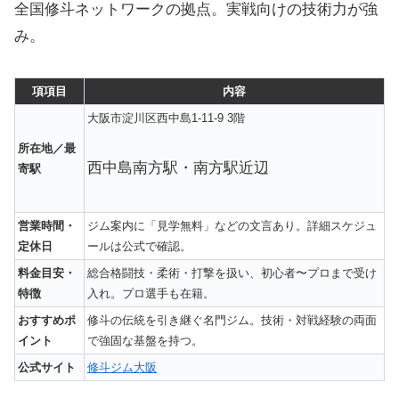
全国修斗ネットワークの拠点。実戦向けの技術力が強
み。
項項目
内容
大阪市淀川区西中島1-11-9 3階
所在地／最
西中島南方駅・南方駅近辺
寄駅
営業時間・
ジム案内に「見学無料」などの文言あり。詳細スケジュ
定休日
ールは公式で確認。
料金目安・
総合格闘技・柔術・打撃を扱い、初心者〜プロまで受け
特徴
入れ。プロ選手も在籍。
おすすめポ
修斗の伝統を引き継ぐ名門ジム。技術・対戦経験の両面
イント
で強固な基盤を持つ。
公式サイト
修斗ジム大阪