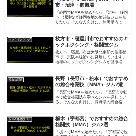
市・沼津・御殿場
「静岡でMMAを始めたい」「浜松・静岡
市・沼津など静岡各地の格闘技ジムを知
りたい」そんな方向けに、静岡県内で評
判の良い総合格闘技ジムを7件まとめまし
た。ブルテリア格闘技ジム・ボンサイ柔
術 浜松世界王者・日本王者・アジア王者
枚方市・寝屋川市でおすすめのキ
キックボクシング
在籍の本格派ジム項...
ックボクシング・格闘技ジム
枚方市・寝屋川市は大阪北東部の住宅都
市で、京阪本線沿いに発展しています。
地域のキックボクシングジムが健康増進
を担っています。Reborn kickboxing枚方
市内の本格キックボクシングジム。初心
者から競技志向まで対応項目内容所在地
長野（長野市・松本）でおすすめ
総合格闘技
／最寄...
の総合格闘技（MMA）ジム2選
「長野でMMAを始めたい」「長野市や松
本で総合格闘技を学べるジムを探してい
る」そんな方向けに、長野県の総合格闘
技ジムを2件まとめました。Sweet gym長
野駅から徒歩圏内の便利な立地。キック
ボクシング・総合格闘技・フィットネス
栃木（宇都宮）でおすすめの総合
栃木の格闘技ジム
を提供する長...
格闘技（MMA）ジム2選
「栃木でMMAを始めたい」「宇都宮で総