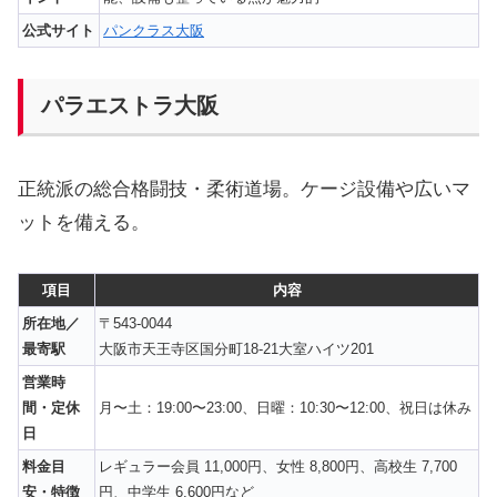
公式サイト
パンクラス大阪
パラエストラ大阪
正統派の総合格闘技・柔術道場。ケージ設備や広いマ
ットを備える。
項目
内容
所在地／
〒543-0044
最寄駅
大阪市天王寺区国分町18-21大室ハイツ201
営業時
間・定休
月〜土：19:00〜23:00、日曜：10:30〜12:00、祝日は休み
日
料金目
レギュラー会員 11,000円、女性 8,800円、高校生 7,700
安・特徴
円、中学生 6,600円など