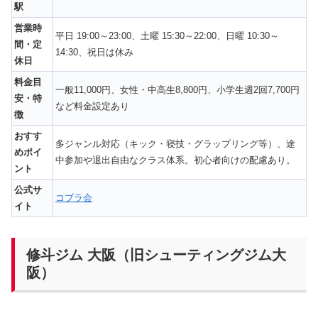
駅
営業時
平日 19:00～23:00、土曜 15:30～22:00、日曜 10:30～
間・定
14:30、祝日は休み
休日
料金目
一般11,000円、女性・中高生8,800円、小学生週2回7,700円
安・特
など料金設定あり
徴
おすす
多ジャンル対応（キック・寝技・グラップリング等）、途
めポイ
中参加や退出自由なクラス体系。初心者向けの配慮あり。
ント
公式サ
コブラ会
イト
修斗ジム 大阪（旧シューティングジム大
阪）