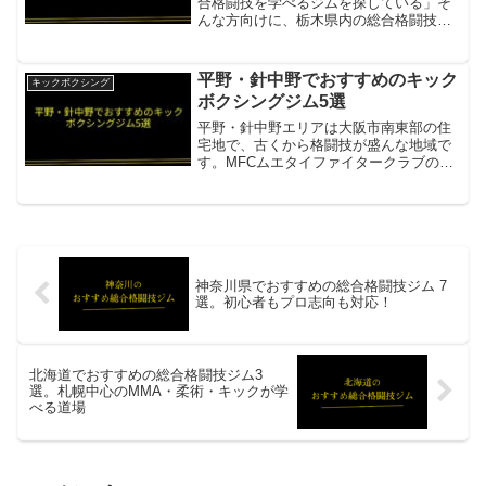
合格闘技を学べるジムを探している」そ
んな方向けに、栃木県内の総合格闘技ジ
ムを2件まとめました。
KINGCRAFTMMA・キックボクシング・
ブラジリアン柔術を網羅する宇都宮の総
平野・針中野でおすすめのキック
キックボクシング
合格闘技ジム項目内容所在地／...
ボクシングジム5選
平野・針中野エリアは大阪市南東部の住
宅地で、古くから格闘技が盛んな地域で
す。MFCムエタイファイタークラブの針
中野ジムをはじめ、地元に根ざしたキッ
クボクシングジムが複数あります。MFC
ムエタイファイタークラブ針中野ジムタ
イ人プロコーチ在籍項...
神奈川県でおすすめの総合格闘技ジム 7
選。初心者もプロ志向も対応！
北海道でおすすめの総合格闘技ジム3
選。札幌中心のMMA・柔術・キックが学
べる道場