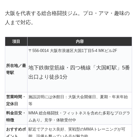
大阪を代表する総合格闘技ジム。プロ・アマ・趣味の
人まで対応。
項目
内容
〒556-0014 大阪市浪速区大国1丁目5-4 MKビル2F
所在地／最
地下鉄御堂筋線・四つ橋線「大国町駅」5番
寄駅
出口より徒歩1分
営業時間・
施設説明には休館日：大阪大会開催日、夏期・年末年始
定休日
等
料金目安・
MMA 総合格闘技・フィットネスを含めた多彩なプログラ
特徴
ムあり。見学・体験受付中
おすすめポ
駅近でアクセス良好、実戦型のMMAトレーニングが可
イント
能、設備も整っている点が魅力的