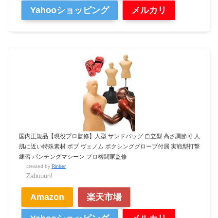
Yahooショッピング
メルカリ
国内正規品【現役プロ監修】人型 サンドバッグ 自立型 高さ調節可 人
肌に近い特殊素材 ボブ ヴェノム ボクシンググローブ付属 実戦型打撃
練習 パンチングマシーン プロ格闘家監修
created by
Rinker
Zabuuun!
Amazon
楽天市場