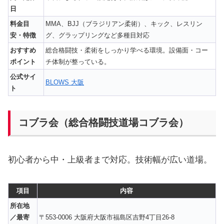
日
料金目
MMA、BJJ（ブラジリアン柔術）、キック、レスリン
安・特徴
グ、グラップリングなど多種目対応
おすすめ
総合格闘技・柔術をしっかり学べる環境。設備面・コー
ポイント
チ体制が整っている。
公式サイ
BLOWS 大阪
ト
コブラ会（総合格闘技道場コブラ会）
初心者から中・上級者まで対応。技術幅が広い道場。
項目
内容
所在地
／最寄
〒553-0006 大阪府大阪市福島区吉野4丁目26-8