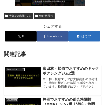
大阪の格闘技ジム
総合格闘技
シェアする
X
Facebook
はてブ
関連記事
富田林・松原でおすすめのキック
キックボクシング
ボクシングジム2選
富田林・松原エリアは大阪南部の住宅地
で、地域に根ざした格闘技施設が存在し
ています。松原市ではフィリアボクシン
グジムや9ROUNDが活動し、周辺地域の
格闘技愛好家をサポートしています。フ
ィリアボクシングジム松原天美近鉄河内
静岡でおすすめの総合格闘技
総合格闘技
天美駅徒歩8分項目内...
（MMA）ジム7選｜浜松・静岡