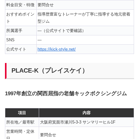
料金目安・特徴
要問合せ
おすすめポイン
指導歴豊富なトレーナーが丁寧に指導する地元密着
ト
型ジム
所属選手
—（公式サイトで要確認）
SNS
—
公式サイト
https://kick-style.net/
PLACE-K（プレイスケイ）
1997年創立の関西屈指の老舗キックボクシングジム
項目
内容
所在地／最寄駅
大阪府箕面市瀬川5-3-3 サンマリーヒル1F
営業時間・定休
要問合せ
日