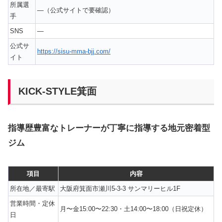
所属選
—（公式サイトで要確認）
手
SNS
—
公式サ
https://sisu-mma-bjj.com/
イト
KICK-STYLE箕面
指導歴豊富なトレーナーが丁寧に指導する地元密着型
ジム
項目
内容
所在地／最寄駅
大阪府箕面市瀬川5-3-3 サンマリーヒル1F
営業時間・定休
月〜金15:00〜22:30・土14:00〜18:00（日祝定休）
日