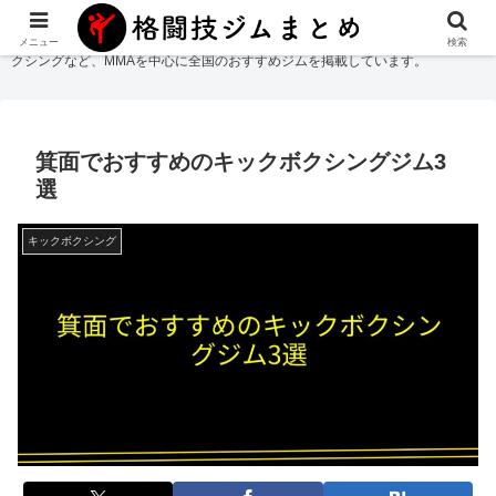
格闘技ジムまとめ
では総合格闘技・柔術・レスリング・キックボクシング・ボ
メニュー
検索
クシングなど、MMAを中心に全国のおすすめジムを掲載しています。
箕面でおすすめのキックボクシングジム3
選
キックボクシング