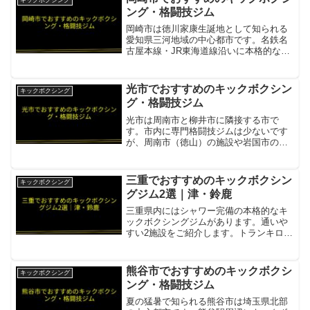
キックボクシング
ング・格闘技ジム
岡崎市は徳川家康生誕地として知られる
愛知県三河地域の中心都市です。名鉄名
古屋本線・JR東海道線沿いに本格的な格
闘技ジムが揃っています。MEIBUKAI 格
闘技ジム岡崎・安城・知立・西尾・幸
田・蒲郡・豊田をカバーする三河地域
光市でおすすめのキックボクシン
キックボクシング
No.1キックボク...
グ・格闘技ジム
光市は周南市と柳井市に隣接する市で
す。市内に専門格闘技ジムは少ないです
が、周南市（徳山）の施設や岩国市のジ
ムが現実的な選択肢となります。毛利道
場 住吉店（MOURIDOJO）光市から車約
20分。2000年設立の老舗総合格闘技ジ
三重でおすすめのキックボクシン
キックボクシング
ム。MMA・キ...
グジム2選｜津・鈴鹿
三重県内にはシャワー完備の本格的なキ
ックボクシングジムがあります。通いや
すい2施設をご紹介します。トランキロ
キックボクシング＆フィットネスジム三
重県初のシャワー付き常設キックボクシ
ングジム（2022年1月開設）項目内容所
熊谷市でおすすめのキックボクシ
キックボクシング
在地／最寄駅津駅西...
ング・格闘技ジム
夏の猛暑で知られる熊谷市は埼玉県北部