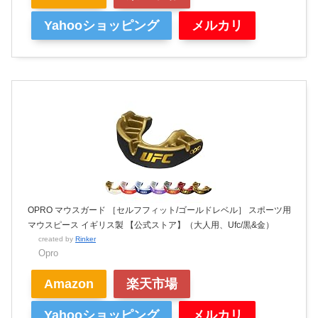
Yahooショッピング
メルカリ
OPRO マウスガード ［セルフフィット/ゴールドレベル］ スポーツ用
マウスピース イギリス製 【公式ストア】（大人用、Ufc/黒&金）
created by
Rinker
Opro
Amazon
楽天市場
Yahooショッピング
メルカリ