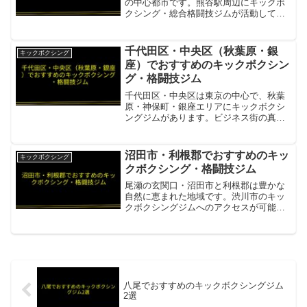
の中心都市です。熊谷駅周辺にキックボ
クシング・総合格闘技ジムが活動してお
り、本格的な練習環境が整っています。
ビクトリースポーツジム 熊谷熊谷市のキ
ックボクシング＆フィットネスジム・川
千代田区・中央区（秋葉原・銀
キックボクシング
越・入間・坂戸にも展開...
座）でおすすめのキックボクシン
グ・格闘技ジム
千代田区・中央区は東京の中心で、秋葉
原・神保町・銀座エリアにキックボクシ
ングジムがあります。ビジネス街の真ん
中でトレーニングに励める充実した環境
です。ファイトフィット秋葉原秋葉原駅
昭和通り口徒歩1分の好立地。全店舗通い
沼田市・利根郡でおすすめのキッ
キックボクシング
放題のキックボクシング...
クボクシング・格闘技ジム
尾瀬の玄関口・沼田市と利根郡は豊かな
自然に恵まれた地域です。渋川市のキッ
クボクシングジムへのアクセスが可能
で、格闘技を習える環境があります。
LINK UP（リンクアップ）沼田市から南
方向・渋川市のキックボクシングジム・
心身の健康と仲間づくり...
八尾でおすすめのキックボクシングジム
2選