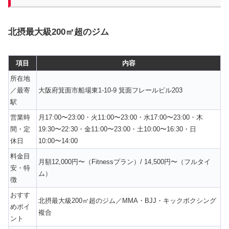
北摂最大級200㎡超のジム
項目
内容
所在地
／最寄
大阪府箕面市船場東1-10-9 箕面フレールビル203
駅
営業時
月17:00〜23:00・火11:00〜23:00・水17:00〜23:00・木
間・定
19:30〜22:30・金11:00〜23:00・土10:00〜16:30・日
休日
10:00〜14:00
料金目
月額12,000円〜（Fitnessプラン）/ 14,500円〜（フルタイ
安・特
ム）
徴
おすす
北摂最大級200㎡超のジム／MMA・BJJ・キックボクシング
めポイ
複合
ント