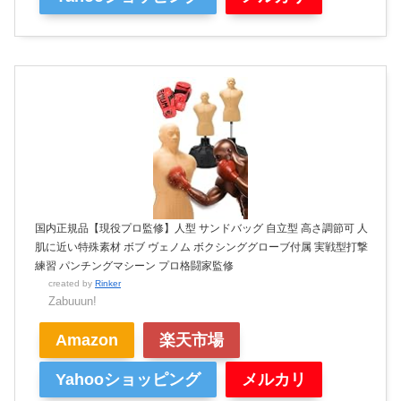
国内正規品【現役プロ監修】人型 サンドバッグ 自立型 高さ調節可 人
肌に近い特殊素材 ボブ ヴェノム ボクシンググローブ付属 実戦型打撃
練習 パンチングマシーン プロ格闘家監修
created by
Rinker
Zabuuun!
Amazon
楽天市場
Yahooショッピング
メルカリ