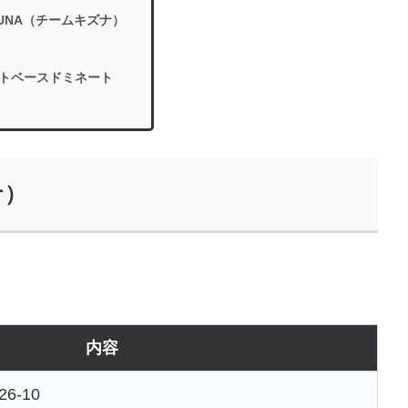
IZUNA（チームキズナ）
トベースドミネート
ナ）
内容
-10