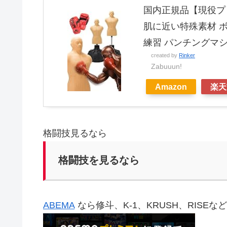
国内正規品【現役プロ
肌に近い特殊素材 ボ
練習 パンチングマ
created by
Rinker
Zabuuun!
Amazon
楽天
格闘技見るなら
格闘技を見るなら
ABEMA
なら修斗、K-1、KRUSH、RISE