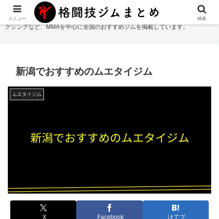
格闘技ジムまとめ
では総合格闘技・柔術・レスリング・キックボクシング・ボ
メニュー
検索
クシングなど、MMAを中心に全国のおすすめジムを掲載しています。
新潟でおすすめのムエタイジム
ムエタイジム
X
Facebook
はてブ