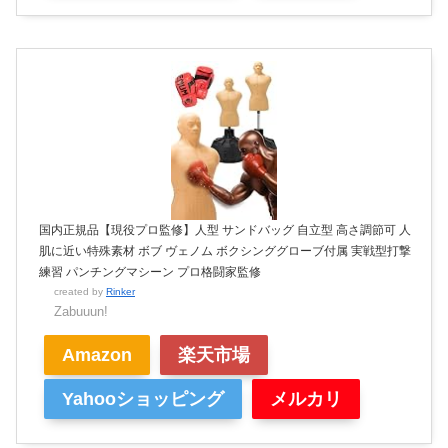
国内正規品【現役プロ監修】人型 サンドバッグ 自立型 高さ調節可 人
肌に近い特殊素材 ボブ ヴェノム ボクシンググローブ付属 実戦型打撃
練習 パンチングマシーン プロ格闘家監修
created by
Rinker
Zabuuun!
Amazon
楽天市場
Yahooショッピング
メルカリ