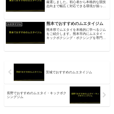
厳選しました。初心者から本格的な競技
志向まで幅広く対応できる環境が揃って
います。センチャイ ムエタイジム世界的
ムエタイチャンピオン「センチャイ」の
名を冠した東京の有名ジム。錦糸町・蒲
田の2拠点展開項目内容...
熊本でおすすめのムエタイジム
ムエタイジム
熊本県でムエタイを本格的に学べるジム
をご紹介します。熊本市内にムエタイ・
キックボクシング・ボクシングを専門に
指導する施設があります。MKB アカデミ
ージム（ムエタイ・キック・ボクシン
グ）ムエタイ・キックボクシング・ボク
シングを専門指導。代表...
茨城でおすすめのムエタイジム
長野でおすすめのムエタイ・キックボク
シングジム