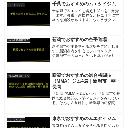
長年の実績を持つ項目内容所在地／最寄
千葉でおすすめのムエタイジム
ムエタイジム
駅宮城県名取市手...
千葉県でムエタイを習えるジムをご紹介
します。幕張・新松戸など各エリアに本
格的な施設があります。ウィラサクレッ
クムエタイジム 幕張ウィラサクレックグ
ループの千葉幕張拠点。タイの本場スタ
イルを継承した高品質なムエタイ指導項
目内容所在地／最寄駅千...
新潟でおすすめの空手道場
新潟の格闘技ジム
新潟県で空手を学べる道場をご紹介しま
す。新潟市内を中心にフルコンタクト・
伝統派空手の両方が学べる環境がありま
す。新極真会 新潟支部 古川道場新極真会
フルコンタクト空手。新潟市内複数拠点
（新潟中央・萬代橋・石山・東道場な
ど）展開項目内容所在地...
新潟でおすすめの総合格闘技
新潟の格闘技ジム
（MMA）ジム4選｜新潟市・燕・
長岡
「新潟でMMAを始めたい」「新潟市や長
岡で総合格闘技を学べるジムを探してい
る」そんな方向けに、新潟県内の格闘技
ジムを4件まとめました。総合格闘技ジム
BATTLE新潟県内最大級の設備を誇る
MMAジム。試合可能なリング・メインマ
東京でおすすめのムエタイジム
ムエタイジム
ットスペース・サ...
東京都内でムエタイを学べる専門ジムを