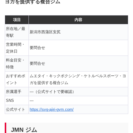
ヨガを提供する複合ジム
項目
内容
所在地／最
新潟市西蒲区安尻
寄駅
営業時間・
要問合せ
定休日
料金目安・
要問合せ
特徴
おすすめポ
ムエタイ・キックボクシング・ケトルベルスポーツ・ヨ
イント
ガを提供する複合ジム
所属選手
—（公式サイトで要確認）
SNS
—
公式サイト
https://svg-ajiri-gym.com/
JMN ジム