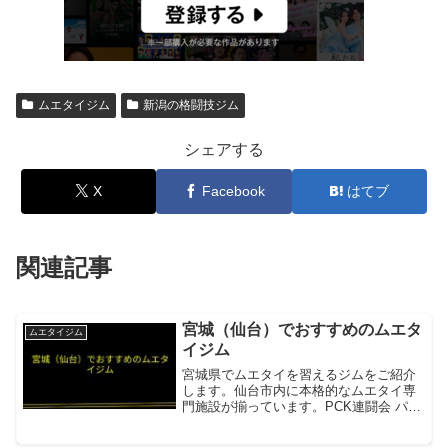
ムエタイジム
新潟の格闘技ジム
シェアする
X
Facebook
はてブ
関連記事
宮城（仙台）でおすすめのムエタ
ムエタイジム
イジム
宮城県でムエタイを習えるジムをご紹介
します。仙台市内に本格的なムエタイ専
門施設が揃っています。PCK連闘会 パー
フェクト超人工房2007年開業の宮城県の
本格ムエタイ＆キックボクシングジム。