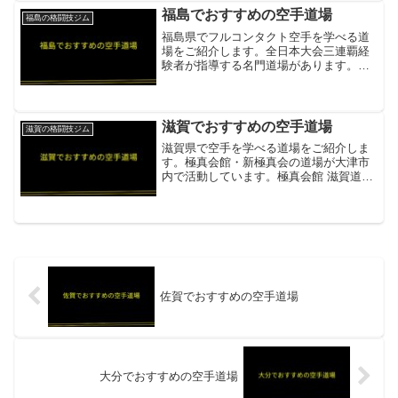
指導。キックボクシングも併用。地域・
福島でおすすめの空手道場
福島の格闘技ジム
全国大会出場実績あり項...
福島県でフルコンタクト空手を学べる道
場をご紹介します。全日本大会三連覇経
験者が指導する名門道場があります。新
極真会 福島支部全日本大会三連覇・百人
組手完遂の三瓶師範が直接指導。一般・
壮年・女性・子供まで多様なクラスを展
開項目内容所在地／最寄...
滋賀でおすすめの空手道場
滋賀の格闘技ジム
滋賀県で空手を学べる道場をご紹介しま
す。極真会館・新極真会の道場が大津市
内で活動しています。極真会館 滋賀道場
極真会館直系の滋賀道場。フルコンタク
ト空手の伝統的指導を大津市内で提供。
少人数制で丁寧な指導項目内容所在地／
最寄駅大津市内営業時間...
佐賀でおすすめの空手道場
大分でおすすめの空手道場