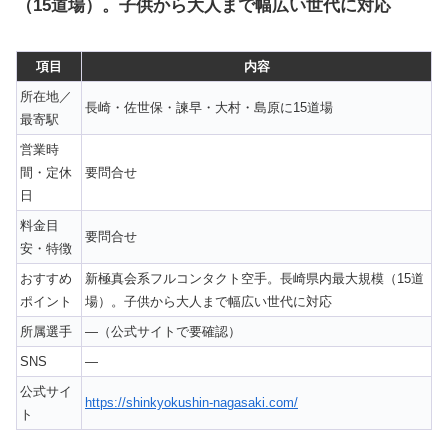
（15道場）。子供から大人まで幅広い世代に対応
項目
内容
所在地／
長崎・佐世保・諫早・大村・島原に15道場
最寄駅
営業時
間・定休
要問合せ
日
料金目
要問合せ
安・特徴
おすすめ
新極真会系フルコンタクト空手。長崎県内最大規模（15道
ポイント
場）。子供から大人まで幅広い世代に対応
所属選手
—（公式サイトで要確認）
SNS
—
公式サイ
https://shinkyokushin-nagasaki.com/
ト