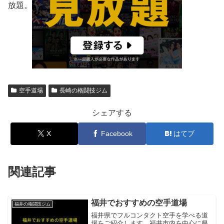
放題。
空手道場
長崎の格闘技ジム
シェアする
X
Facebook
はてブ
関連記事
福井でおすすめの空手道場
福井の格闘技ジム
福井県でフルコンタクト空手を学べる道
場をご紹介します。福井市内を中心に県