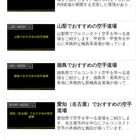
内9道場が展開する充実した環境がありま
す。新極真会 福井中央支部 井上道場新極
真会系フルコンタクト空手。福井県内9道
場展開。クラス分けなしで年代を超えた
交流。運動が苦手...
山梨でおすすめの空手道場
山梨の格闘技ジム
山梨県でフルコンタクト空手を学べる道
場をご紹介します。甲府市・甲斐市を中
心に本格的な極真系道場が揃っていま
す。極真会館 山梨県支部 安斎道場極真会
館系フルコンタクト空手。少年部・一般
部・壮年部・女子部を設置した本格道場
項目内容所在地／最寄駅...
徳島でおすすめの空手道場
徳島の格闘技ジム
徳島県でフルコンタクト空手を学べる道
場をご紹介します。徳島市・美馬市など
各地に本格的な新極真会道場が揃ってい
ます。新極真会 徳島西南支部 逢坂道場新
極真会フルコンタクト空手。武道を通じ
た人格形成・健康維持を重視した稽古ス
タイル項目内容所在地...
愛知（名古屋）でおすすめの空手
愛知県の格闘技ジム
道場
愛知県で空手を学べる道場をご紹介しま
す。名古屋市内を中心にフルコンタクト
空手の本格的な施設が揃っています。極
真カラテ 石黒道場極真フルコンタクト空
手。全日本チャンピオン指導者による型