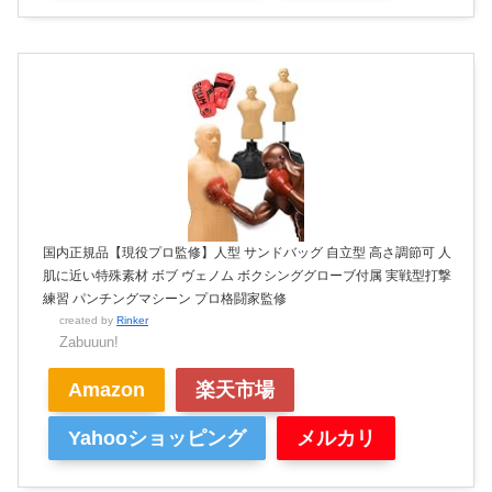
国内正規品【現役プロ監修】人型 サンドバッグ 自立型 高さ調節可 人
肌に近い特殊素材 ボブ ヴェノム ボクシンググローブ付属 実戦型打撃
練習 パンチングマシーン プロ格闘家監修
created by
Rinker
Zabuuun!
Amazon
楽天市場
Yahooショッピング
メルカリ