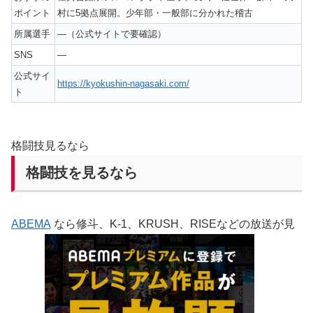
ポイント
村に5拠点展開。少年部・一般部に分かれた稽古
所属選手
—（公式サイトで要確認）
SNS
—
公式サイ
https://kyokushin-nagasaki.com/
ト
格闘技見るなら
格闘技を見るなら
ABEMA
なら修斗、K-1、KRUSH、RISEなどの放送が見