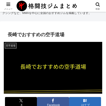
格闘技ジムまとめ
では総合格闘技・柔術・レスリング・キックボクシング・ボ
メニュー
検索
クシングなど、MMAを中心に全国のおすすめジムを掲載しています。
長崎でおすすめの空手道場
空手道場
X
Facebook
はてブ