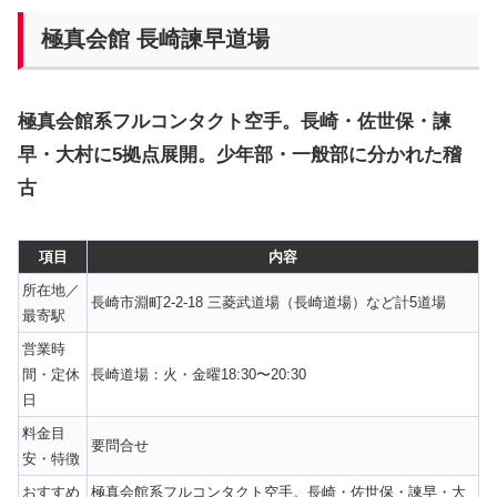
極真会館 長崎諫早道場
極真会館系フルコンタクト空手。長崎・佐世保・諫
早・大村に5拠点展開。少年部・一般部に分かれた稽
古
項目
内容
所在地／
長崎市淵町2-2-18 三菱武道場（長崎道場）など計5道場
最寄駅
営業時
間・定休
長崎道場：火・金曜18:30〜20:30
日
料金目
要問合せ
安・特徴
おすすめ
極真会館系フルコンタクト空手。長崎・佐世保・諫早・大