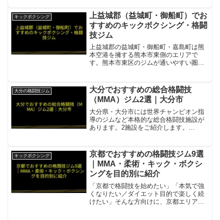
リアン柔術＋MMA＋フィットネスの3本
柱。9歳〜73歳まで在籍。ドロップイン
上益城郡（益城町・御船町）でお
キックボクシング
¥3,000項目...
すすめのキックボクシング・格闘
技ジム
上益城郡の益城町・御船町・嘉島町は熊
本空港を擁する熊本市東側のエリアで
す。熊本市東区のジムが通いやすい圏内
にあり、複数の格闘技施設を選択肢にで
きます。SEIGODOJO KICKBOXING
STUDIO 健軍スタジオ上益城郡から車約
大分でおすすめの総合格闘技
大分の格闘技ジム
15〜...
（MMA）ジム2選｜大分市
大分県・大分市には世界チャンピオン指
導のジムなど本格的な総合格闘技施設が
あります。2施設をご紹介します。
BLOWS OITA LIFEブラジリアン柔術世
界チャンピオン・野村洋平が指導する大
分最高峰のジム項目内容所在地／最寄駅
京都でおすすめの格闘技ジム9選
キックボクシング
大分市長浜町1丁...
｜MMA・柔術・キック・ボクシ
ングを目的別に紹介
「京都で格闘技を始めたい」「本気で強
くなりたい／ダイエット目的で楽しく続
けたい」そんな方向けに、京都エリアで
通いやすく評判の良い格闘技ジムをジャ
ンル混合で9件まとめました。料金や営業