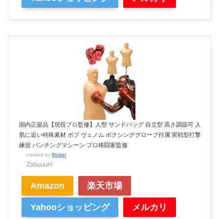
国内正規品【現役プロ監修】人型 サンドバッグ 自立型 高さ調節可 人
肌に近い特殊素材 ボブ ヴェノム ボクシンググローブ付属 実戦型打撃
練習 パンチングマシーン プロ格闘家監修
created by
Rinker
Zabuuun!
Amazon
楽天市場
Yahooショッピング
メルカリ