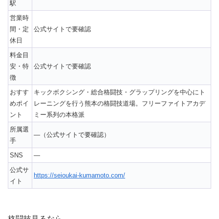
駅
営業時
間・定
公式サイトで要確認
休日
料金目
安・特
公式サイトで要確認
徴
おすす
キックボクシング・総合格闘技・グラップリングを中心にト
めポイ
レーニングを行う熊本の格闘技道場。フリーファイトアカデ
ント
ミー系列の本格派
所属選
—（公式サイトで要確認）
手
SNS
—
公式サ
https://seioukai-kumamoto.com/
イト
格闘技見るなら