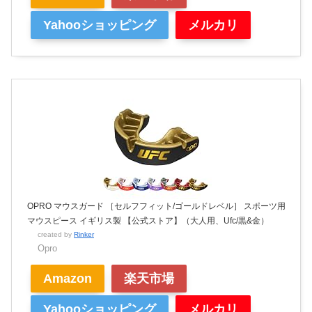
Yahooショッピング
メルカリ
OPRO マウスガード ［セルフフィット/ゴールドレベル］ スポーツ用
マウスピース イギリス製 【公式ストア】（大人用、Ufc/黒&金）
created by
Rinker
Opro
Amazon
楽天市場
Yahooショッピング
メルカリ