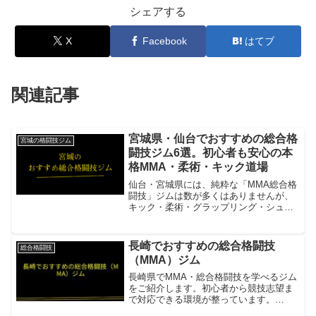
シェアする
X
Facebook
はてブ
関連記事
宮城県・仙台でおすすめの総合格
宮城の格闘技ジム
闘技ジム6選。初心者も安心の本
格MMA・柔術・キック道場
仙台・宮城県には、純粋な「MMA総合格
闘技」ジムは数が多くはありませんが、
キック・柔術・グラップリング・シュー
トボクシングを組み合わせた形で運営し
ているジムがいくつかあります。📝 ジム
選びのポイント・注意点 ジャンルの包括
長崎でおすすめの総合格闘技
総合格闘技
性MMAスタイル（...
（MMA）ジム
長崎県でMMA・総合格闘技を学べるジム
をご紹介します。初心者から競技志望ま
で対応できる環境が整っています。
095BJJ 長崎柔術修斗公認ジム。ブラジ