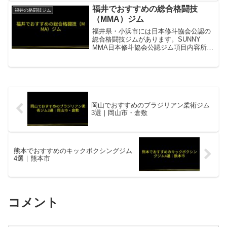
時間は変更されることがあるので、最終
福井でおすすめの総合格闘技
福井の格闘技ジム
確認は各ジムの案内をご...
（MMA）ジム
福井県・小浜市には日本修斗協会公認の
総合格闘技ジムがあります。SUNNY
MMA日本修斗協会公認ジム項目内容所在
地／最寄駅福井県小浜市四谷町9-22 サク
マビルB1F営業時間・定休日平日・土日
各種クラス実施（詳細は公式サイトで確
認）料金目...
岡山でおすすめのブラジリアン柔術ジム
3選｜岡山市・倉敷
熊本でおすすめのキックボクシングジム
4選｜熊本市
コメント