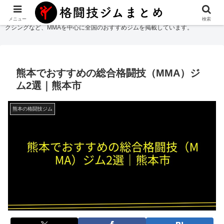
格闘技ジムまとめ
では総合格闘技・柔術・レスリング・キックボクシング・ボ
メニュー
検索
クシングなど、MMAを中心に全国のおすすめジムを掲載しています。
熊本でおすすめの総合格闘技（MMA）ジ
ム2選｜熊本市
熊本の格闘技ジム