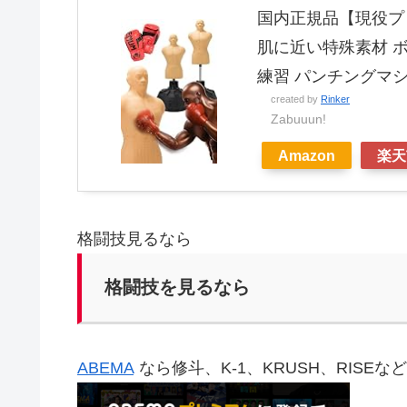
国内正規品【現役プロ
肌に近い特殊素材 ボ
練習 パンチングマ
created by
Rinker
Zabuuun!
Amazon
楽天
格闘技見るなら
格闘技を見るなら
ABEMA
なら修斗、K-1、KRUSH、RISE