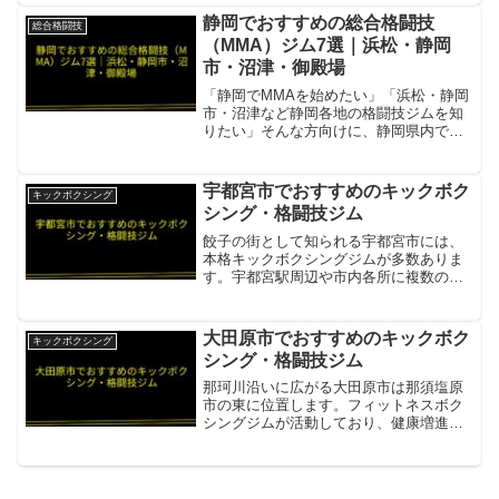
所在地／最寄駅鳥取市内（詳細は公式サ
静岡でおすすめの総合格闘技
総合格闘技
イトで確認）営業時...
（MMA）ジム7選｜浜松・静岡
市・沼津・御殿場
「静岡でMMAを始めたい」「浜松・静岡
市・沼津など静岡各地の格闘技ジムを知
りたい」そんな方向けに、静岡県内で評
判の良い総合格闘技ジムを7件まとめまし
た。ブルテリア格闘技ジム・ボンサイ柔
術 浜松世界王者・日本王者・アジア王者
宇都宮市でおすすめのキックボク
キックボクシング
在籍の本格派ジム項...
シング・格闘技ジム
餃子の街として知られる宇都宮市には、
本格キックボクシングジムが多数ありま
す。宇都宮駅周辺や市内各所に複数のジ
ムが展開しており、初心者からプロ志向
まで幅広く対応しています。キックボク
シングスタジオ NUMBER NINE宇都宮市
大田原市でおすすめのキックボク
キックボクシング
のキックボクシ...
シング・格闘技ジム
那珂川沿いに広がる大田原市は那須塩原
市の東に位置します。フィットネスボク
シングジムが活動しており、健康増進か
ら本格練習まで対応しています。ハニー
ラルヴァ 大田原店大田原市のフィットネ
スボクシングジム・個人の目的に合わせ
た指導・ダイエット・健...