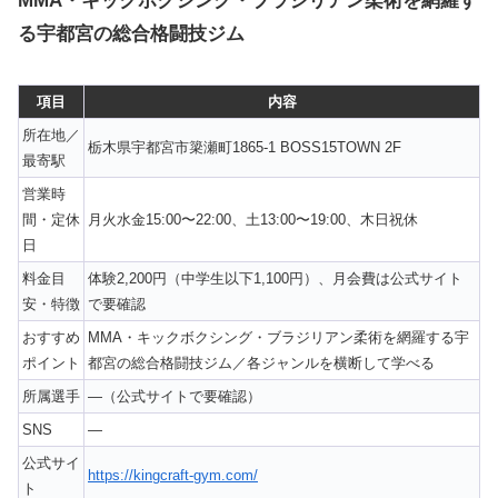
MMA・キックボクシング・ブラジリアン柔術を網羅す
る宇都宮の総合格闘技ジム
項目
内容
所在地／
栃木県宇都宮市簗瀬町1865-1 BOSS15TOWN 2F
最寄駅
営業時
間・定休
月火水金15:00〜22:00、土13:00〜19:00、木日祝休
日
料金目
体験2,200円（中学生以下1,100円）、月会費は公式サイト
安・特徴
で要確認
おすすめ
MMA・キックボクシング・ブラジリアン柔術を網羅する宇
ポイント
都宮の総合格闘技ジム／各ジャンルを横断して学べる
所属選手
—（公式サイトで要確認）
SNS
—
公式サイ
https://kingcraft-gym.com/
ト