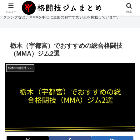
格闘技ジムまとめ
では総合格闘技・柔術・レスリング・キックボクシング・ボ
メニュー
検索
クシングなど、MMAを中心に全国のおすすめジムを掲載しています。
栃木（宇都宮）でおすすめの総合格闘技
（MMA）ジム2選
栃木の格闘技ジム