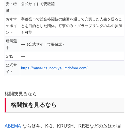
安・特
公式サイトで要確認
徴
おすす
宇都宮市で総合格闘技の練習を通して充実した人生を送るこ
めポイ
とを目的とした団体。打撃のみ・グラップリングのみの参加
ント
も可能
所属選
—（公式サイトで要確認）
手
SNS
—
公式サ
https://mma-utsunomiya.jimdofree.com/
イト
格闘技見るなら
格闘技を見るなら
ABEMA
なら修斗、K-1、KRUSH、RISEなどの放送が見