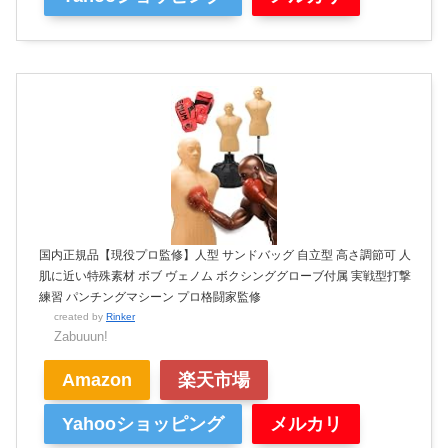
国内正規品【現役プロ監修】人型 サンドバッグ 自立型 高さ調節可 人
肌に近い特殊素材 ボブ ヴェノム ボクシンググローブ付属 実戦型打撃
練習 パンチングマシーン プロ格闘家監修
created by
Rinker
Zabuuun!
Amazon
楽天市場
Yahooショッピング
メルカリ