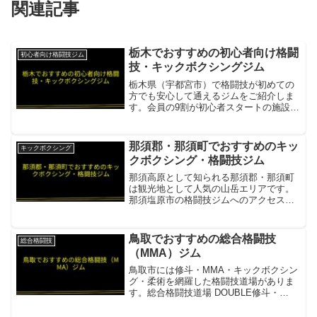
関連記事
栃木でおすすめの初心者向け格闘
初心者向け格闘技ジム
技・キックボクシングジム
栃木県（宇都宮市）で格闘技が初めての
方でも安心して通えるジムをご紹介しま
す。会員の9割が初心者スタートの施設が
あります。キックボクシングジム
ZERO（ゼロ）会員の9割が初心者・未経
験スタート。運動が苦手な方や久しぶり
那須郡・那須町でおすすめのキッ
キックボクシング
の運動でも安心。プロ選手...
クボクシング・格闘技ジム
那須高原として知られる那須郡・那須町
は観光地として人気の山岳エリアです。
那須塩原市の格闘技ジムへのアクセスが
可能で、本格的な練習が受けられます。
FC Y's & 接骨院那須郡から近い那須塩原
市の格闘技・キックボクシング・MMA・
鳥取でおすすめの総合格闘技
総合格闘技
接骨院併設ジ...
（MMA）ジム
鳥取市には修斗・MMA・キックボクシン
グ・柔術を網羅した格闘技道場がありま
す。総合格闘技道場 DOUBLE修斗・
MMA・キックボクシング・柔術・ヨガを
網羅した鳥取の総合格闘技道場項目内容