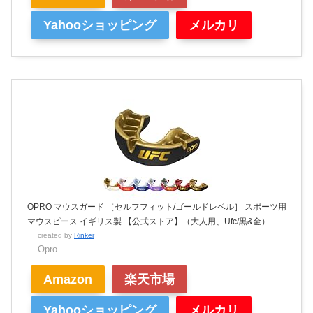
Yahooショッピング
メルカリ
OPRO マウスガード ［セルフフィット/ゴールドレベル］ スポーツ用
マウスピース イギリス製 【公式ストア】（大人用、Ufc/黒&金）
created by
Rinker
Opro
Amazon
楽天市場
Yahooショッピング
メルカリ