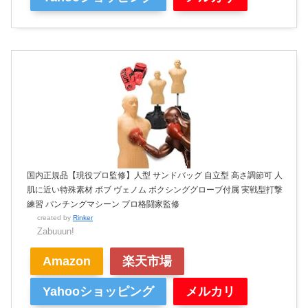
国内正規品【現役プロ監修】人型 サンドバッグ 自立型 高さ調節可 人
肌に近い特殊素材 ボブ ヴェノム ボクシンググローブ付属 実戦型打撃
練習 パンチングマシーン プロ格闘家監修
created by
Rinker
Zabuuun!
Amazon
楽天市場
Yahooショッピング
メルカリ