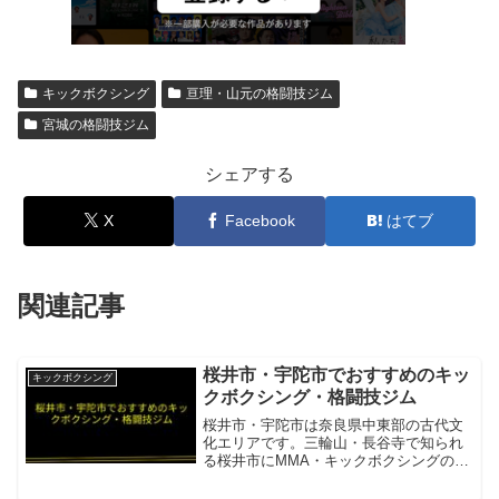
キックボクシング
亘理・山元の格闘技ジム
宮城の格闘技ジム
シェアする
X
Facebook
はてブ
関連記事
桜井市・宇陀市でおすすめのキッ
キックボクシング
クボクシング・格闘技ジム
桜井市・宇陀市は奈良県中東部の古代文
化エリアです。三輪山・長谷寺で知られ
る桜井市にMMA・キックボクシングの本
格道場が活動しています。M3A FIT（桜
井本部）県内唯一の現役チャンピオン直