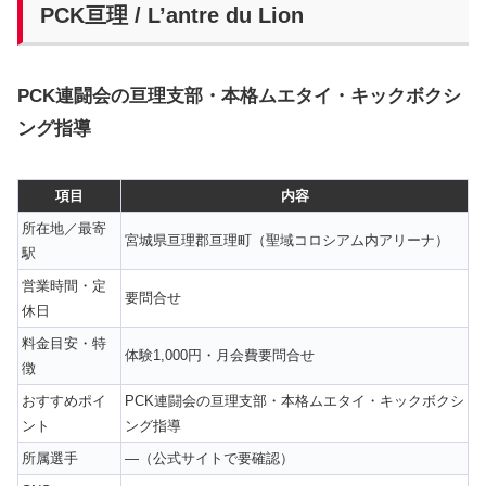
PCK亘理 / L’antre du Lion
PCK連闘会の亘理支部・本格ムエタイ・キックボクシ
ング指導
項目
内容
所在地／最寄
宮城県亘理郡亘理町（聖域コロシアム内アリーナ）
駅
営業時間・定
要問合せ
休日
料金目安・特
体験1,000円・月会費要問合せ
徴
おすすめポイ
PCK連闘会の亘理支部・本格ムエタイ・キックボクシ
ント
ング指導
所属選手
—（公式サイトで要確認）