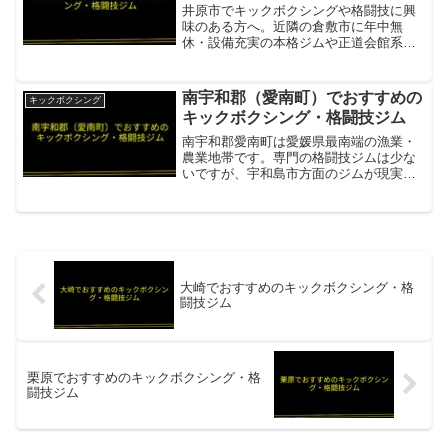
井原市でキックボクシングや格闘技に興
味のある方へ。近隣の倉敷市に年中無
休・設備充実の本格ジムや正道会館系道
場があります。拳之会ファイトクラブ
（倉敷市・井原から車20分）井原市から
国道313号・倉敷方面へのアクセス可・リ
南宇和郡（愛南町）でおすすめの
キックボクシング
ング・サンドバッグ・ウ...
キックボクシング・格闘技ジム
南宇和郡愛南町は愛媛県最南端の漁業・
農業地帯です。専門の格闘技ジムは少な
いですが、宇和島市方面のジムが現実的
な選択肢です。HOPE（ホープ）愛南町
から車約40〜50分の宇和島市津島の総合
格闘技ジム。フルケージ・サンドバッグ
完備項目内容所在地...
大崎でおすすめのキックボクシング・格
闘技ジム
栗原でおすすめのキックボクシング・格
闘技ジム