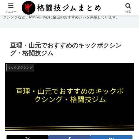
格闘技ジムまとめ
では総合格闘技・柔術・レスリング・キックボクシング・ボ
メニュー
検索
クシングなど、MMAを中心に全国のおすすめジムを掲載しています。
亘理・山元でおすすめのキックボクシン
グ・格闘技ジム
キックボクシング