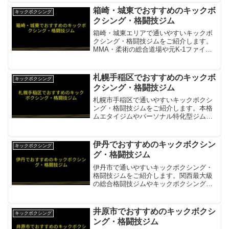
接指導。ケージ・サンドバッグ・ウェイ
箱崎・城東でおすすめのキックボ
キックボクシング
ト・駐車場・24...
クシング・格闘技ジム
箱崎・城東エリアで通いやすいキックボ
クシング・格闘技ジムをご紹介します。
MMA・柔術の総合道場や元K-1ファイタ
ー主宰の本格道場があります。和術慧舟
會若杉道場箱崎駅徒歩3分・MMA・キッ
ク・柔術の総合格闘技ジム・競技志向に
札幌手稲区でおすすめのキックボ
キックボクシング
も対応項目内容所在...
クシング・格闘技ジム
札幌市手稲区で通いやすいキックボクシ
ング・格闘技ジムをご紹介します。本格
ムエタイジムやパーソナル特化型ジムが
周辺エリアにあります。WSR札幌東京
WSRムエタイジム系列の本格ジム・手稲
区から地下鉄・JRでアクセス可能項目内
伊丹でおすすめのキックボクシン
キックボクシング
容所在地／最寄駅札幌...
グ・格闘技ジム
伊丹市で通いやすいキックボクシング・
格闘技ジムをご紹介します。関西最大級
の総合格闘技ジムやキックボクシング専
門ジムがあります。WKH 和術慧舟會兵庫
支部総面積200㎡の関西最大級総合格闘技
ジム・キックボクシング・柔術・MMAな
井原市でおすすめのキックボクシ
キックボクシング
ど多彩項目内容...
ング・格闘技ジム