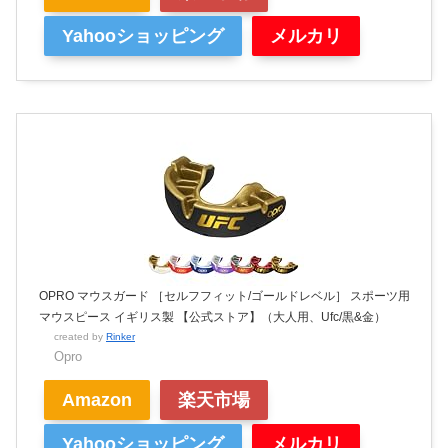
Yahooショッピング
メルカリ
OPRO マウスガード ［セルフフィット/ゴールドレベル］ スポーツ用
マウスピース イギリス製 【公式ストア】（大人用、Ufc/黒&金）
created by
Rinker
Opro
Amazon
楽天市場
Yahooショッピング
メルカリ