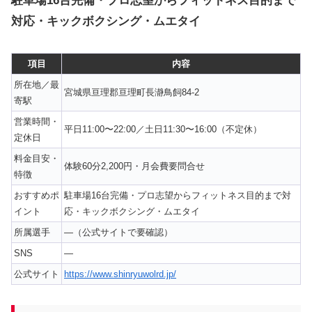
駐車場16台完備・プロ志望からフィットネス目的まで
対応・キックボクシング・ムエタイ
項目
内容
所在地／最
宮城県亘理郡亘理町長瀞鳥飼84-2
寄駅
営業時間・
平日11:00〜22:00／土日11:30〜16:00（不定休）
定休日
料金目安・
体験60分2,200円・月会費要問合せ
特徴
おすすめポ
駐車場16台完備・プロ志望からフィットネス目的まで対
イント
応・キックボクシング・ムエタイ
所属選手
—（公式サイトで要確認）
SNS
—
公式サイト
https://www.shinryuwolrd.jp/