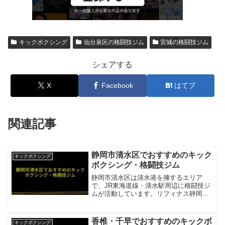
キックボクシング
仙台泉区の格闘技ジム
宮城の格闘技ジム
シェアする
X
Facebook
はてブ
関連記事
静岡市清水区でおすすめのキック
キックボクシング
ボクシング・格闘技ジム
静岡市清水区は清水港を擁するエリア
で、JR東海道線・清水駅周辺に格闘技ジ
ムが活動しています。リフィナス静岡清
水区から静岡市中心部へのアクセスが便
利な大手キックボクシングジム項目内容
所在地／最寄駅静岡市葵区営業時間・定
香椎・千早でおすすめのキックボ
キックボクシング