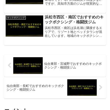
ですが、高知市方面のジムが現実的な選
択肢です。トライフォース高知 北川添支
部安芸市から車約40〜50分の高知市。
MMA・キックボクシング・柔術を網羅す
浜松市西区・南区でおすすめのキ
キックボクシング
るトライフォース系...
ックボクシング・格闘技ジム
浜松市西区・南区は浜名湖に隣接するエ
リアで、リゾート地とベッドタウンが混
在しています。地域のキックボクシング
ジムが健康促進に貢献しています。KO
GYM浜松浜松市西区・南区から浜松中心
部へ通える総合格闘技・キックボクシン
グジム項目内容所在地...
仙台東部・宮城野でおすすめのキックボ
クシング・格闘技ジム
仙台南部・長町でおすすめのキックボク
シング・格闘技ジム