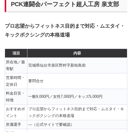
PCK連闘会パーフェクト超人工房 泉支部
プロ志望からフィットネス目的まで対応・ムエタイ・
キックボクシングの本格道場
項目
内容
所在地／最
宮城県仙台市泉区野村字新桂島前
寄駅
営業時間・
要問合せ
定休日
料金目安・
一般9,000円／女性7,000円／キッズ5,000円
特徴
おすすめポ
プロ志望からフィットネス目的まで対応・ムエタイ・キ
イント
ックボクシングの本格道場
所属選手
—（公式サイトで要確認）