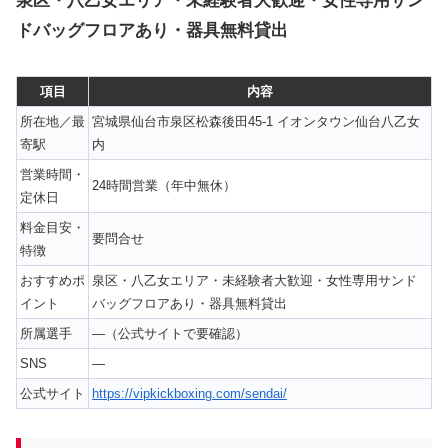
泉区・八乙女エリア・未経験者大歓迎・女性専用サン
ドバッグフロアあり・器具無料貸出
項目
内容
所在地／最
宮城県仙台市泉区松森後田45-1 イオンタウン仙台八乙女
寄駅
内
営業時間・
24時間営業（年中無休）
定休日
料金目安・
要問合せ
特徴
おすすめポ
泉区・八乙女エリア・未経験者大歓迎・女性専用サンド
イント
バッグフロアあり・器具無料貸出
所属選手
—（公式サイトで要確認）
SNS
—
公式サイト
https://vipkickboxing.com/sendai/