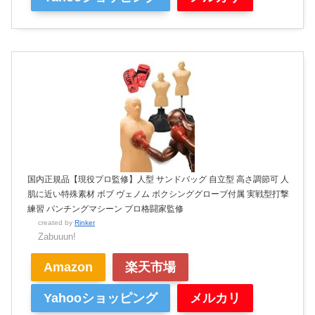
国内正規品【現役プロ監修】人型 サンドバッグ 自立型 高さ調節可 人
肌に近い特殊素材 ボブ ヴェノム ボクシンググローブ付属 実戦型打撃
練習 パンチングマシーン プロ格闘家監修
created by
Rinker
Zabuuun!
Amazon
楽天市場
Yahooショッピング
メルカリ