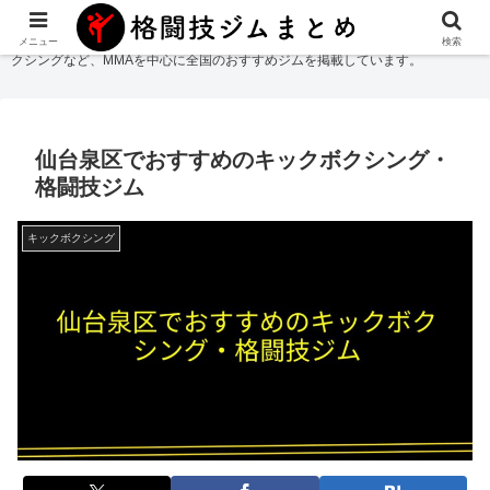
格闘技ジムまとめ
では総合格闘技・柔術・レスリング・キックボクシング・ボ
メニュー
検索
クシングなど、MMAを中心に全国のおすすめジムを掲載しています。
仙台泉区でおすすめのキックボクシング・
格闘技ジム
キックボクシング