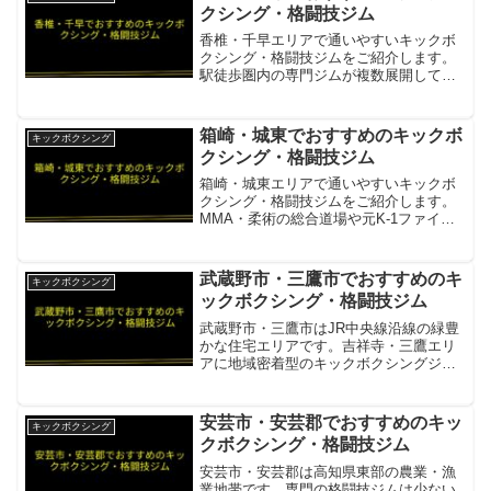
休日平日11:00-22...
クシング・格闘技ジム
香椎・千早エリアで通いやすいキックボ
クシング・格闘技ジムをご紹介します。
駅徒歩圏内の専門ジムが複数展開してい
ます。REALDEAL GYM 香椎店JR・西鉄
香椎駅徒歩3分・キックボクシング専門チ
ェーン・男女・初心者対応項目内容所在
箱崎・城東でおすすめのキックボ
キックボクシング
地／最寄駅...
クシング・格闘技ジム
箱崎・城東エリアで通いやすいキックボ
クシング・格闘技ジムをご紹介します。
MMA・柔術の総合道場や元K-1ファイタ
ー主宰の本格道場があります。和術慧舟
會若杉道場箱崎駅徒歩3分・MMA・キッ
ク・柔術の総合格闘技ジム・競技志向に
武蔵野市・三鷹市でおすすめのキ
キックボクシング
も対応項目内容所在...
ックボクシング・格闘技ジム
武蔵野市・三鷹市はJR中央線沿線の緑豊
かな住宅エリアです。吉祥寺・三鷹エリ
アに地域密着型のキックボクシングジム
があります。キックボクシングジム
ALIAS（エリアス）武蔵野・三鷹から京
王線・中央線で通えるキックボクシング
安芸市・安芸郡でおすすめのキッ
キックボクシング
ジム項目内容所在地／...
クボクシング・格闘技ジム
安芸市・安芸郡は高知県東部の農業・漁
業地帯です。専門の格闘技ジムは少ない