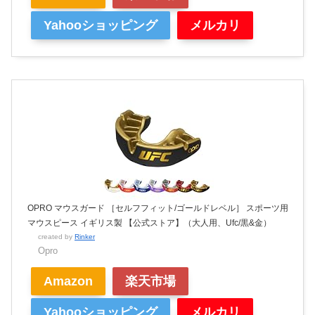
Yahooショッピング
メルカリ
OPRO マウスガード ［セルフフィット/ゴールドレベル］ スポーツ用
マウスピース イギリス製 【公式ストア】（大人用、Ufc/黒&金）
created by
Rinker
Opro
Amazon
楽天市場
Yahooショッピング
メルカリ