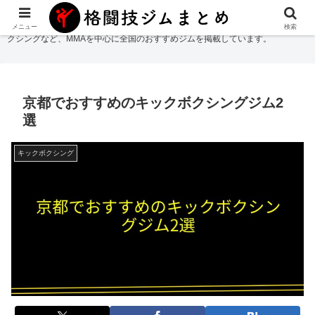
格闘技ジムまとめ
では総合格闘技・柔術・レスリング・キックボクシング・ボ
メニュー
検索
クシングなど、MMAを中心に全国のおすすめジムを掲載しています。
京都でおすすめのキックボクシングジム2
選
キックボクシング