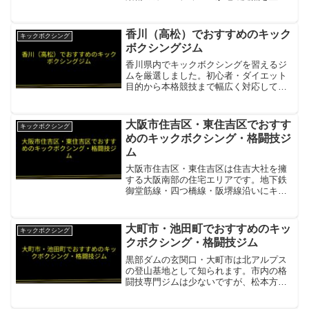
き、本格的な柔術・グラップリングを学
べます。カルペディエム長崎
SHIMABARA BASEブラジリアン柔術・
香川（高松）でおすすめのキック
キックボクシング
グラップリング専門。カル...
ボクシングジム
香川県内でキックボクシングを習えるジ
ムを厳選しました。初心者・ダイエット
目的から本格競技まで幅広く対応してい
ます。AQUA MA Fitnessキックボクシン
グ・柔術・MMA・HIITを提供。女性・初
心者向けのスタイリッシュな空間。
大阪市住吉区・東住吉区でおすす
キックボクシング
BLAZ...
めのキックボクシング・格闘技ジ
ム
大阪市住吉区・東住吉区は住吉大社を擁
する大阪南部の住宅エリアです。地下鉄
御堂筋線・四つ橋線・阪堺線沿いにキッ
クボクシングジムが活動しています。リ
フィナス大阪住吉・東住吉から地下鉄御
堂筋線・谷町線で大阪市内の大手キック
大町市・池田町でおすすめのキッ
キックボクシング
ボクシングジムへ通える項...
クボクシング・格闘技ジム
黒部ダムの玄関口・大町市は北アルプス
の登山基地として知られます。市内の格
闘技専門ジムは少ないですが、松本方面
のジムへのアクセスが可能です。K-
FASCINATE GYM大町市から南方向・松