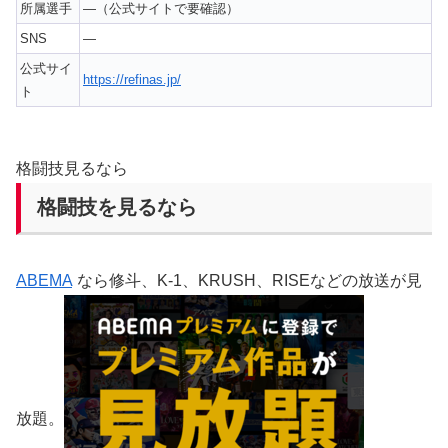
所属選手
—（公式サイトで要確認）
SNS
—
公式サイ
https://refinas.jp/
ト
格闘技見るなら
格闘技を見るなら
ABEMA
なら修斗、K-1、KRUSH、RISEなどの放送が見
放題。