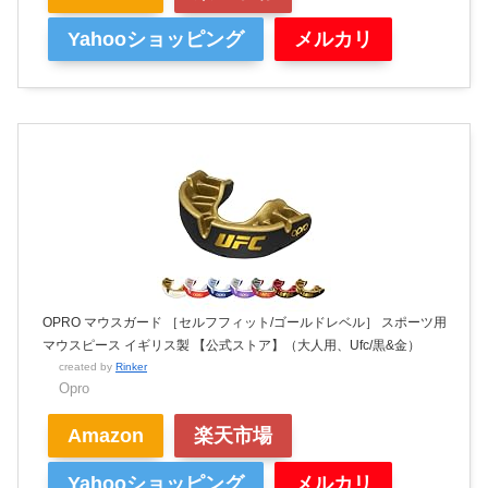
Yahooショッピング
メルカリ
OPRO マウスガード ［セルフフィット/ゴールドレベル］ スポーツ用
マウスピース イギリス製 【公式ストア】（大人用、Ufc/黒&金）
created by
Rinker
Opro
Amazon
楽天市場
Yahooショッピング
メルカリ