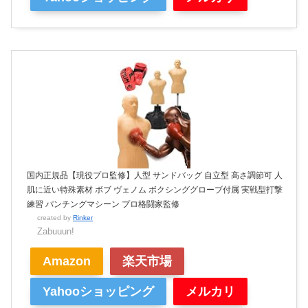
国内正規品【現役プロ監修】人型 サンドバッグ 自立型 高さ調節可 人
肌に近い特殊素材 ボブ ヴェノム ボクシンググローブ付属 実戦型打撃
練習 パンチングマシーン プロ格闘家監修
created by
Rinker
Zabuuun!
Amazon
楽天市場
Yahooショッピング
メルカリ