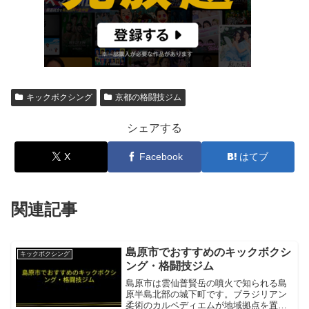
キックボクシング
京都の格闘技ジム
シェアする
X
Facebook
はてブ
関連記事
島原市でおすすめのキックボクシ
キックボクシング
ング・格闘技ジム
島原市は雲仙普賢岳の噴火で知られる島
原半島北部の城下町です。ブラジリアン
柔術のカルペディエムが地域拠点を置