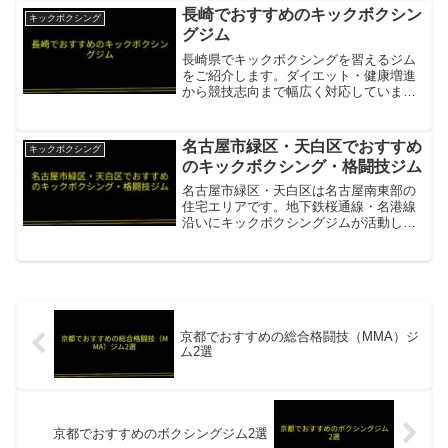
本市の本格キックボクシングジム・週末
長崎でおすすめのキックボクシン
キックボクシング
に松本へ通う会員...
グジム
長崎県でキックボクシングを習えるジム
をご紹介します。ダイエット・健康増進
から競技志向まで幅広く対応していま
す。本場ムエタイフィットネス YKジム
本場ムエタイスタイルを学べる長崎のジ
ム。RIZIN・K-1選手のサポート実績あ
名古屋市緑区・天白区でおすすめ
キックボクシング
り。4歳〜60代ま...
のキックボクシング・格闘技ジム
名古屋市緑区・天白区は名古屋南東部の
住宅エリアです。地下鉄桜通線・名港線
沿いにキックボクシングジムが活動して
います。VARIANT（バリアント）名古屋
市緑区のキックボクシングジム。初心者
から競技志向まで丁寧に指導項目内容所
在地／最寄駅名古屋...
京都でおすすめの総合格闘技（MMA）ジ
ム2選
京都でおすすめのボクシングジム2選