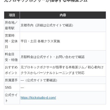
元プロキックボクサーが指導する本格派ジム
項目
内容
所在地／
京都市内（詳細は公式サイトで確認）
最寄駅
営業時
間・定休
平日・土日 各種クラス実施
日
料金目
月額料金は公式サイト・お問い合わせで確認
安・特徴
おすすめ
元プロキックボクサーが指導する本格派ジム／初心者向け
ポイント
クラスからパーソナルトレーニングまで対応
所属選手
—（公式サイトで要確認）
SNS
—
公式サイ
https://kickstudio-d.com/
ト