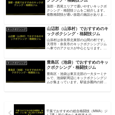
クシング・格闘技ジム
蒲郡・西尾エリアで通いやすいキックボ
クシング・格闘技ジムをご紹介します。
複数格闘技が通い放題の施設がありま
す。格技会アニマルハウス蒲郡・幸田・
西尾エリアの総合格闘技ジム。空手・キ
ックボクシング・BJJが月謝1本で通い放
山辺郡（山添村）でおすすめのキ
キックボクシング
題項目内容所在地／最寄...
ックボクシング・格闘技ジム
山添村は奈良県北東部の山間の村です。
天理市・奈良市のキックボクシングジム
へ車でのアクセスが中心となります。チ
ームバーモス 天理ジム山添村から天理市
へ車でアクセスできるキックボクシン
グ・グラップリング・空手道場項目内容
豊島区（池袋）でおすすめのキッ
キックボクシング
所在地／最寄駅天理市勾田...
クボクシング・格闘技ジム
豊島区・池袋は東京北部の一大ターミナ
ルで、池袋駅周辺にキックボクシングジ
ムが集まっています。駅徒歩圏内の好立
地で、通勤帰りにすぐ立ち寄れます。フ
ァイトフィット池袋西口池袋駅西口から
徒歩30秒。全店舗通い放題のリーズナブ
ルなキックボクシングジ...
千葉でおすすめの総合格闘技（MMA）ジ
ム7選｜初心者から本格派まで