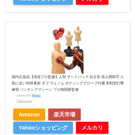
国内正規品【現役プロ監修】人型 サンドバッグ 自立型 高さ調節可 人
肌に近い特殊素材 ボブ ヴェノム ボクシンググローブ付属 実戦型打撃
練習 パンチングマシーン プロ格闘家監修
created by
Rinker
Zabuuun!
Amazon
楽天市場
Yahooショッピング
メルカリ