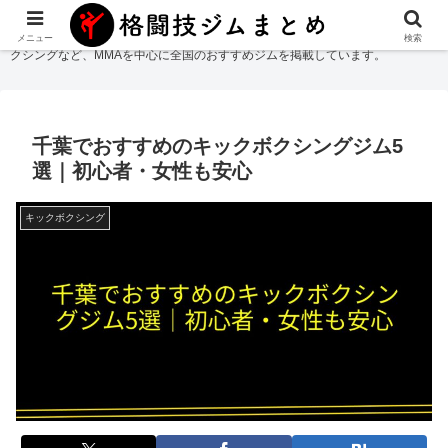
格闘技ジムまとめ
では総合格闘技・柔術・レスリング・キックボクシング・ボ
メニュー
検索
クシングなど、MMAを中心に全国のおすすめジムを掲載しています。
千葉でおすすめのキックボクシングジム5
選｜初心者・女性も安心
キックボクシング