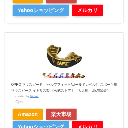
Yahooショッピング
メルカリ
OPRO マウスガード ［セルフフィット/ゴールドレベル］ スポーツ用
マウスピース イギリス製 【公式ストア】（大人用、Ufc/黒&金）
created by
Rinker
Opro
Amazon
楽天市場
Yahooショッピング
メルカリ