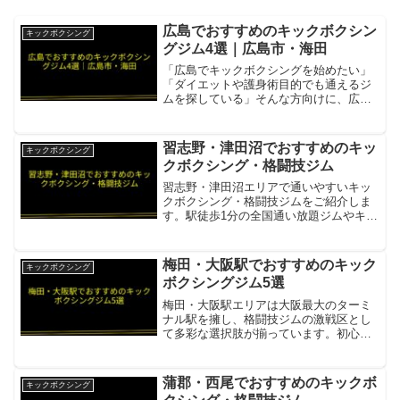
広島でおすすめのキックボクシン
キックボクシング
グジム4選｜広島市・海田
「広島でキックボクシングを始めたい」
「ダイエットや護身術目的でも通えるジ
ムを探している」そんな方向けに、広島
県内のキックボクシングジムを4件まとめ
ました。リフィナス広島八丁堀広島市中
心部のキックボクシング特化スタジオ項
習志野・津田沼でおすすめのキッ
キックボクシング
目内容所在地／最寄駅広...
クボクシング・格闘技ジム
習志野・津田沼エリアで通いやすいキッ
クボクシング・格闘技ジムをご紹介しま
す。駅徒歩1分の全国通い放題ジムやキッ
ズ会員60名超のジムがあります。ファイ
トフィット津田沼JR津田沼駅徒歩1分・
月額9,000円で全国店舗通い放題・キック
梅田・大阪駅でおすすめのキック
キックボクシング
ボクシングフ...
ボクシングジム5選
梅田・大阪駅エリアは大阪最大のターミ
ナル駅を擁し、格闘技ジムの激戦区とし
て多彩な選択肢が揃っています。初心者
からプロ志望まで対応するジムが多く、
仕事帰りにも立ち寄りやすい立地のジム
が充実しています。リフィナス梅田駅
蒲郡・西尾でおすすめのキックボ
キックボクシング
近・シャワー完備項目内容所...