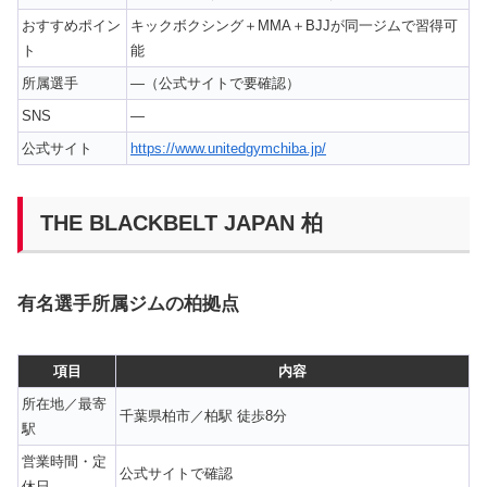
おすすめポイン
キックボクシング＋MMA＋BJJが同一ジムで習得可
ト
能
所属選手
—（公式サイトで要確認）
SNS
—
公式サイト
https://www.unitedgymchiba.jp/
THE BLACKBELT JAPAN 柏
有名選手所属ジムの柏拠点
項目
内容
所在地／最寄
千葉県柏市／柏駅 徒歩8分
駅
営業時間・定
公式サイトで確認
休日