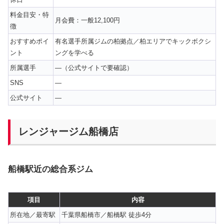
料金目安・特
月会費：一般12,100円
徴
おすすめポイ
有名選手所属ジムの柏拠点／柏エリアでキックボクシ
ント
ングを学べる
所属選手
—（公式サイトで要確認）
SNS
—
公式サイト
—
レンジャージム船橋店
船橋駅近の総合系ジム
項目
内容
所在地／最寄駅
千葉県船橋市／船橋駅 徒歩4分