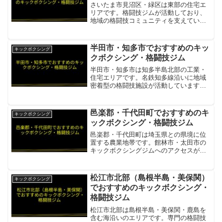
さいたま市見沼区・緑区は東部の住宅エ
リアです。格闘技ジムが活動しており、
地域の格闘技コミュニティを支えていま
す。JSK KICKBOXING GYM（治政館大
宮道場）見沼区のキックボクシングジ
ム・初心者から上級者まで・男女全年齢
半田市・知多市でおすすめのキッ
キックボクシング
対応項目内容...
クボクシング・格闘技ジム
半田市・知多市は知多半島北部の工業・
住宅エリアです。名鉄知多線沿いに地域
密着型の格闘技施設が活動しています。
リフィナス名古屋半田・知多から名鉄で
名古屋市内へ通える大手キックボクシン
グジム項目内容所在地／最寄駅名古屋市
邑楽郡・千代田町でおすすめのキ
キックボクシング
中区営業時間・定休日平日...
ックボクシング・格闘技ジム
邑楽郡・千代田町は埼玉県との県境に位
置する農業地帯です。館林市・太田市の
キックボクシングジムへのアクセスが可
能で、本格的な格闘技練習が受けられま
す。KICK'S 館林邑楽郡から近い館林市の
K-1アマチュア公認キックボクシングジム
松江市北部（島根半島・美保関）
キックボクシング
項目内容所在...
でおすすめのキックボクシング・
格闘技ジム
松江市北部は島根半島・美保関・鹿島を
含む海沿いのエリアです。専門の格闘技