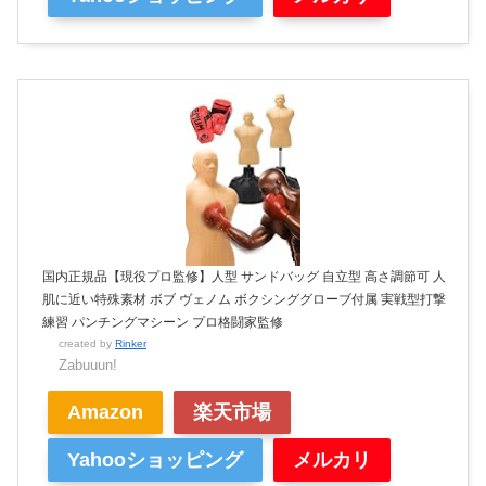
国内正規品【現役プロ監修】人型 サンドバッグ 自立型 高さ調節可 人
肌に近い特殊素材 ボブ ヴェノム ボクシンググローブ付属 実戦型打撃
練習 パンチングマシーン プロ格闘家監修
created by
Rinker
Zabuuun!
Amazon
楽天市場
Yahooショッピング
メルカリ