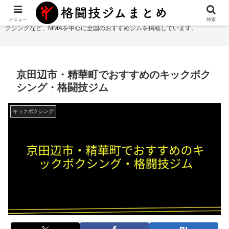
格闘技ジムまとめ
では総合格闘技・柔術・レスリング・キックボクシング・ボ
メニュー
検索
クシングなど、MMAを中心に全国のおすすめジムを掲載しています。
京田辺市・精華町でおすすめのキックボク
シング・格闘技ジム
キックボクシング