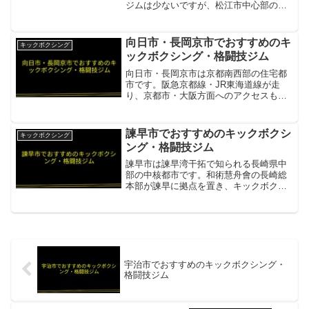
ジムは少ないですが、松江市中心部のジ
ムが通いやすい距離にあります。team
KID（チームキッド）松江市北部から車
約20〜30分のキックボクシング専門ジム
向日市・長岡京市でおすすめのキ
キックボクシング
項目内容所在地...
ックボクシング・格闘技ジム
向日市・長岡京市は京都南西部の住宅都
市です。阪急京都線・JR東海道線が走
り、京都市・大阪方面へのアクセスも抜
群のエリアです。KSS健生館 京都総本部
向日市・長岡京市から阪急で桂駅へアク
セスできる本格キックボクシングジム項
諫早市でおすすめのキックボクシ
キックボクシング
目内容所在地／最寄駅...
ング・格闘技ジム
諫早市は諫早湾干拓で知られる長崎県中
部の中核都市です。和術慧舟會の長崎総
本部が諫早に拠点を置き、キックボクシ
ング・ボクシング・MMAを本格的に習得
できます。和術慧舟會 長崎 総本部キック
ボクシング・ボクシング・投げ技・寝技
の2コース制。長崎...
宇治市でおすすめのキックボクシング・
格闘技ジム