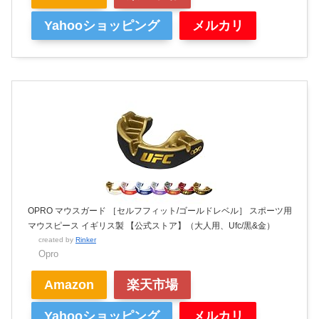
Yahooショッピング
メルカリ
OPRO マウスガード ［セルフフィット/ゴールドレベル］ スポーツ用
マウスピース イギリス製 【公式ストア】（大人用、Ufc/黒&金）
created by
Rinker
Opro
Amazon
楽天市場
Yahooショッピング
メルカリ