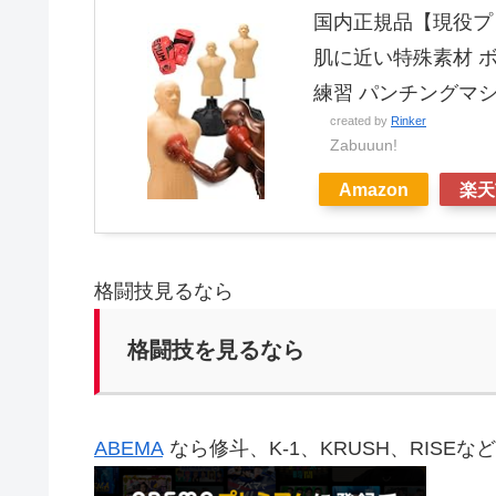
国内正規品【現役プロ
肌に近い特殊素材 ボ
練習 パンチングマ
created by
Rinker
Zabuuun!
Amazon
楽天
格闘技見るなら
格闘技を見るなら
ABEMA
なら修斗、K-1、KRUSH、RISE