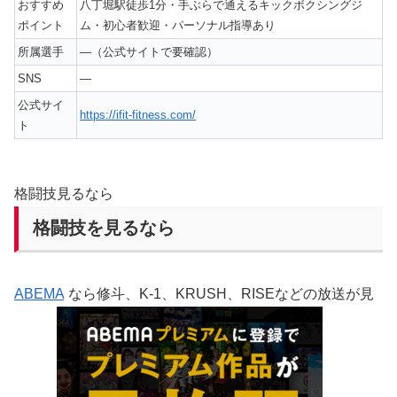
おすすめ
八丁堀駅徒歩1分・手ぶらで通えるキックボクシングジ
ポイント
ム・初心者歓迎・パーソナル指導あり
所属選手
—（公式サイトで要確認）
SNS
—
公式サイ
https://ifit-fitness.com/
ト
格闘技見るなら
格闘技を見るなら
ABEMA
なら修斗、K-1、KRUSH、RISEなどの放送が見