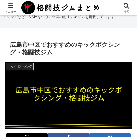
格闘技ジムまとめ
では総合格闘技・柔術・レスリング・キックボクシング・ボ
メニュー
検索
クシングなど、MMAを中心に全国のおすすめジムを掲載しています。
広島市中区でおすすめのキックボクシン
グ・格闘技ジム
キックボクシング