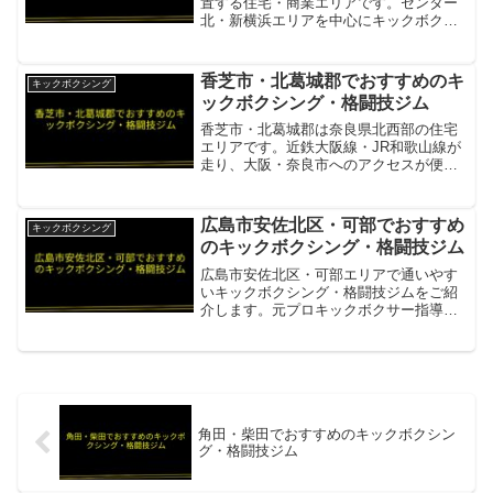
置する住宅・商業エリアです。センター
北・新横浜エリアを中心にキックボクシ
ングジムが充実しています。GTジムセン
ター北駅徒歩7分。都筑区・港北ニュータ
ウンのキックボクシング＆フィットネス
香芝市・北葛城郡でおすすめのキ
キックボクシング
ジム項目内容所在地／...
ックボクシング・格闘技ジム
香芝市・北葛城郡は奈良県北西部の住宅
エリアです。近鉄大阪線・JR和歌山線が
走り、大阪・奈良市へのアクセスが便利
な生活圏です。正道会館
TIGERDOJO（大河道場）当麻寺駅徒歩
13分。60坪の道場。正道空手・キックボ
広島市安佐北区・可部でおすすめ
キックボクシング
クシング・MMA・BJJ・...
のキックボクシング・格闘技ジム
広島市安佐北区・可部エリアで通いやす
いキックボクシング・格闘技ジムをご紹
介します。元プロキックボクサー指導の
ジムや、安佐南区の本格ジムが利用圏内
です。CKジム可部中学校前バス停徒歩1
分・JFC加盟・元プロキックボクサー・
現役プロレスラー指導...
角田・柴田でおすすめのキックボクシン
グ・格闘技ジム