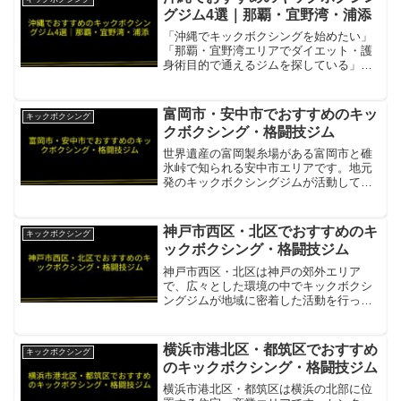
グジム4選｜那覇・宜野湾・浦添
「沖縄でキックボクシングを始めたい」
「那覇・宜野湾エリアでダイエット・護
身術目的で通えるジムを探している」そ
んな方向けに、沖縄県のキックボクシン
グジムを4件まとめました。ライオットジ
ム那覇・宜野湾・北中城の3拠点を展開す
富岡市・安中市でおすすめのキッ
キックボクシング
るセミパーソナルキッ...
クボクシング・格闘技ジム
世界遺産の富岡製糸場がある富岡市と碓
氷峠で知られる安中市エリアです。地元
発のキックボクシングジムが活動してお
り、フィットネスから選手育成まで対応
しています。キックボクシングスタジオ
Fine2017年富岡市地元発のキックボクシ
神戸市西区・北区でおすすめのキ
キックボクシング
ングジム・フィ...
ックボクシング・格闘技ジム
神戸市西区・北区は神戸の郊外エリア
で、広々とした環境の中でキックボクシ
ングジムが地域に密着した活動を行って
います。G.O.Dトレーニングジムキック
ボクシング・格闘技・ヨガ・フリーウェ
イト完備。年中無休で通いやすい項目内
横浜市港北区・都筑区でおすすめ
キックボクシング
容所在地／最寄駅神戸市...
のキックボクシング・格闘技ジム
横浜市港北区・都筑区は横浜の北部に位