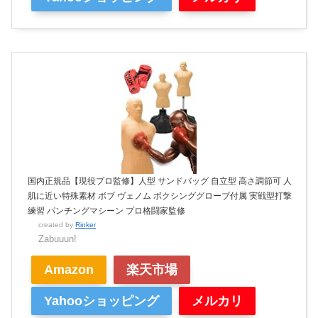
国内正規品【現役プロ監修】人型 サンドバッグ 自立型 高さ調節可 人
肌に近い特殊素材 ボブ ヴェノム ボクシンググローブ付属 実戦型打撃
練習 パンチングマシーン プロ格闘家監修
created by
Rinker
Zabuuun!
Amazon
楽天市場
Yahooショッピング
メルカリ