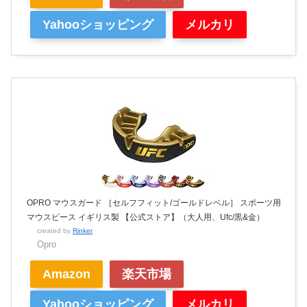
Yahooショッピング
メルカリ
OPRO マウスガード ［セルフフィット/ゴールドレベル］ スポーツ用
マウスピース イギリス製 【公式ストア】（大人用、Ufc/黒&金）
created by
Rinker
Opro
Amazon
楽天市場
Yahooショッピング
メルカリ