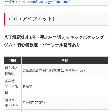
公式サイト
https://refinas.jp/gym/hiroshima/
i.fit（アイフィット）
八丁堀駅徒歩1分・手ぶらで通えるキックボクシング
ジム・初心者歓迎・パーソナル指導あり
項目
内容
所在地／
広島県広島市中区鉄砲町8-15 八重洲ビル8F
最寄駅
営業時
間・定休
要確認
日
料金目
月会費7,700円〜
安・特徴