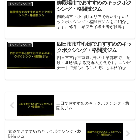
藍住町の総合格闘技施設項目内容所在地
御殿場市でおすすめのキックボク
キックボクシング
／最寄駅板野郡...
シング・格闘技ジム
御殿場市・小山町エリアで通いやすいキ
ックボクシング・格闘技ジムをご紹介し
ます。修斗世界フライ級王者が指導する
MMAジムが地域の拠点となっています。
SUBMIT MMA 御殿場道場御殿場IC車10
分・修斗世界フライ級王者・室伏兄弟が
四日市市中心部でおすすめのキッ
キックボクシング
指導・MM...
クボクシング・格闘技ジム
四日市市は三重県北部の工業都市で、近
鉄・JRが集まる交通の拠点です。コンビ
ナートで知られるこの街にも本格的なキ
ックボクシングジムが活動しています。
四日市ボクシングジム新正駅徒歩3分。リ
ング・サンドバッグ・シャワー完備。初
心者・女性・中高年対...
三田でおすすめのキックボクシング・格
闘技ジム
姫路でおすすめのキックボクシング・格
闘技ジム