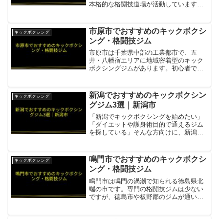
本格的な格闘技道場が活動しています。
総合格闘技からキックボクシングまで一
貫して学べる環境が整っています。鹿島
道場鹿嶋・神栖エリアの総合格闘技・キ
市原市でおすすめのキックボクシ
キックボクシング
ックボクシング・エクササ...
ング・格闘技ジム
市原市は千葉県中部の工業都市で、五
井・八幡宿エリアに地域密着型のキック
ボクシングジムがあります。初心者でも
安心して通える環境が整っています。キ
ックボクシング市原ジムJR内房線五井駅
近くの地域密着型ジム。初心者から経験
新潟でおすすめのキックボクシン
キックボクシング
者まで安心して通える。体...
グジム3選｜新潟市
「新潟でキックボクシングを始めたい」
「ダイエットや護身術目的で通えるジム
を探している」そんな方向けに、新潟県
のキックボクシングジムを3件まとめまし
た。ホライズン・キックボクシングジム
「格闘技で地元新潟を元気に」をモット
鳴門市でおすすめのキックボクシ
キックボクシング
ーにする新潟市中央区の...
ング・格闘技ジム
鳴門市は鳴門の渦潮で知られる徳島県北
端の市です。専門の格闘技ジムは少ない
ですが、徳島市や板野郡のジムが通いや
すい範囲にあります。ANDREIOS（アン
ドレイオス）鳴門市から車約20〜30分の