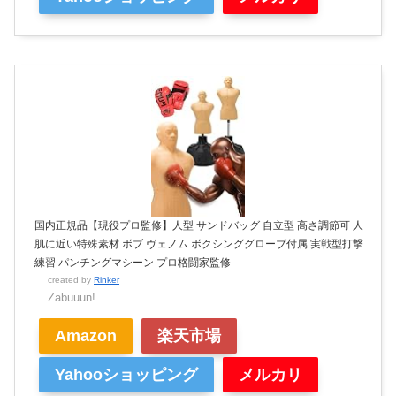
国内正規品【現役プロ監修】人型 サンドバッグ 自立型 高さ調節可 人
肌に近い特殊素材 ボブ ヴェノム ボクシンググローブ付属 実戦型打撃
練習 パンチングマシーン プロ格闘家監修
created by
Rinker
Zabuuun!
Amazon
楽天市場
Yahooショッピング
メルカリ