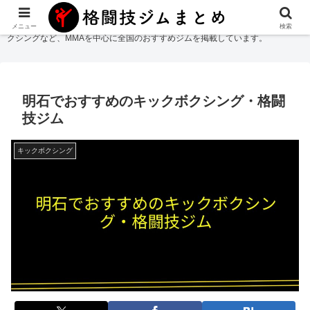
格闘技ジムまとめ
では総合格闘技・柔術・レスリング・キックボクシング・ボ
メニュー
検索
クシングなど、MMAを中心に全国のおすすめジムを掲載しています。
明石でおすすめのキックボクシング・格闘
技ジム
キックボクシング