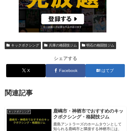
キックボクシング
兵庫の格闘技ジム
明石の格闘技ジム
シェアする
X
Facebook
はてブ
関連記事
鹿嶋市・神栖市でおすすめのキッ
キックボクシング
クボクシング・格闘技ジム
鹿島アントラーズのホームタウンとして
知られる鹿嶋市と隣接する神栖市には、