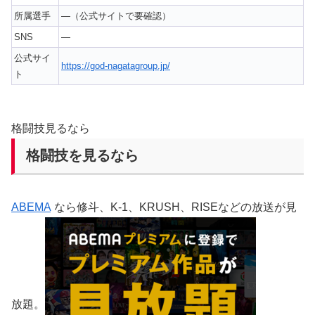
所属選手
—（公式サイトで要確認）
SNS
—
公式サイ
https://god-nagatagroup.jp/
ト
格闘技見るなら
格闘技を見るなら
ABEMA
なら修斗、K-1、KRUSH、RISEなどの放送が見
放題。