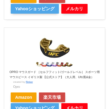
Yahooショッピング
メルカリ
OPRO マウスガード ［セルフフィット/ゴールドレベル］ スポーツ用
マウスピース イギリス製 【公式ストア】（大人用、Ufc/黒&金）
created by
Rinker
Opro
Amazon
楽天市場
Yahooショッピング
メルカリ