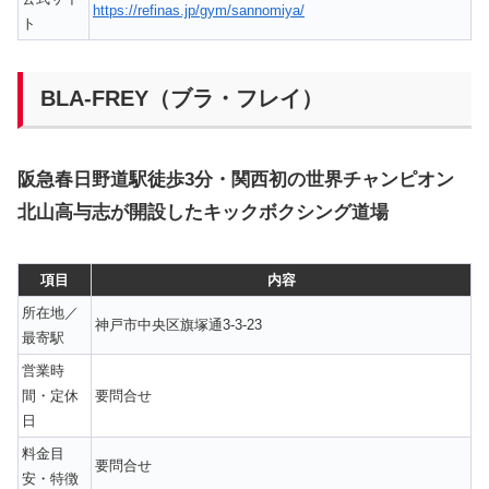
https://refinas.jp/gym/sannomiya/
ト
BLA-FREY（ブラ・フレイ）
阪急春日野道駅徒歩3分・関西初の世界チャンピオン
北山高与志が開設したキックボクシング道場
項目
内容
所在地／
神戸市中央区旗塚通3-3-23
最寄駅
営業時
間・定休
要問合せ
日
料金目
要問合せ
安・特徴