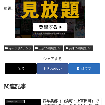
放題。
キックボクシング
三宮の格闘技ジム
兵庫の格闘技ジム
シェアする
X
Facebook
はてブ
関連記事
西牟婁郡（白浜町・上富田町）で
キックボクシング