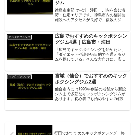
ジム
徳島市東部は沖洲・津田・川内を含む港
湾・住宅エリアです。徳島市内の格闘技
施設へのアクセスが良好で、複数のジム
を選択肢にできます。MMA Zジム徳島市
東部から車約10分の総合格闘技ジム。格
安料金で始めやすい項目内容所在地／最
広島でおすすめのキックボクシン
キックボクシング
寄駅徳島市不動東町...
グジム4選｜広島市・海田
「広島でキックボクシングを始めたい」
「ダイエットや護身術目的でも通えるジ
ムを探している」そんな方向けに、広島
県内のキックボクシングジムを4件まとめ
ました。リフィナス広島八丁堀広島市中
心部のキックボクシング特化スタジオ項
宮城（仙台）でおすすめのキック
キックボクシング
目内容所在地／最寄駅広...
ボクシングジム2選
仙台市内には1993年創業の老舗から新設
ジムまで多彩なキックボクシングジムが
あります。初心者でも始めやすい2施設を
ご紹介します。ドラゴンジム1993年創業
の仙台老舗ジム項目内容所在地／最寄駅
仙台市（仙台駅東口徒歩8分、宮城野駅徒
歩6分）営業...
行田でおすすめのキックボクシング・格