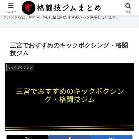
格闘技ジムまとめ
では総合格闘技・柔術・レスリング・キックボクシング・ボ
メニュー
検索
クシングなど、MMAを中心に全国のおすすめジムを掲載しています。
三宮でおすすめのキックボクシング・格闘
技ジム
キックボクシング