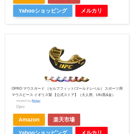
Yahooショッピング
メルカリ
OPRO マウスガード ［セルフフィット/ゴールドレベル］ スポーツ用
マウスピース イギリス製 【公式ストア】（大人用、Ufc/黒&金）
created by
Rinker
Opro
Amazon
楽天市場
Yahooショッピング
メルカリ