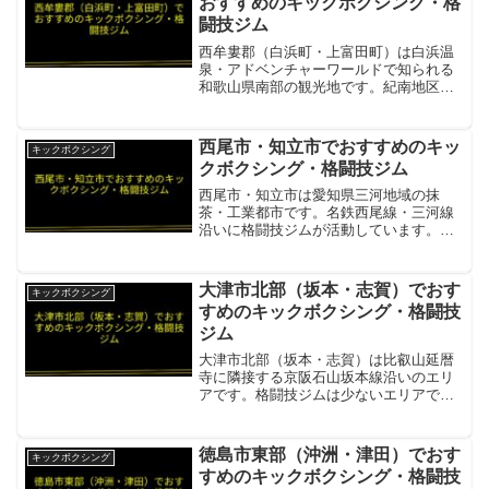
おすすめのキックボクシング・格
闘技ジム
西牟婁郡（白浜町・上富田町）は白浜温
泉・アドベンチャーワールドで知られる
和歌山県南部の観光地です。紀南地区唯
一の本格格闘技ジムが活動しています。
修斗ジム ASH（南紀白浜格闘技ジム）紀
南唯一のJSA公認修斗オフィシャルジ
西尾市・知立市でおすすめのキッ
キックボクシング
ム。7mフルケージ完...
クボクシング・格闘技ジム
西尾市・知立市は愛知県三河地域の抹
茶・工業都市です。名鉄西尾線・三河線
沿いに格闘技ジムが活動しています。
WestA 総合格闘技ジム西尾市との境の安
城市にある総合格闘技・キックボクシン
グジム項目内容所在地／最寄駅安城市営
大津市北部（坂本・志賀）でおす
キックボクシング
業時間・定休日平日18...
すめのキックボクシング・格闘技
ジム
大津市北部（坂本・志賀）は比叡山延暦
寺に隣接する京阪石山坂本線沿いのエリ
アです。格闘技ジムは少ないエリアです
が、大津市中心部のジムへ京阪でアクセ
スできます。皇子山MMA坂本・志賀エリ
アから京阪石山坂本線でびわこ浜大津駅
徳島市東部（沖洲・津田）でおす
キックボクシング
へアクセスできる24時...
すめのキックボクシング・格闘技