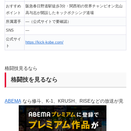
おすすめ
阪急春日野道駅徒歩3分・関西初の世界チャンピオン北山
ポイント
高与志が開設したキックボクシング道場
所属選手
—（公式サイトで要確認）
SNS
—
公式サイ
https://kick-kobe.com/
ト
格闘技見るなら
格闘技を見るなら
ABEMA
なら修斗、K-1、KRUSH、RISEなどの放送が見