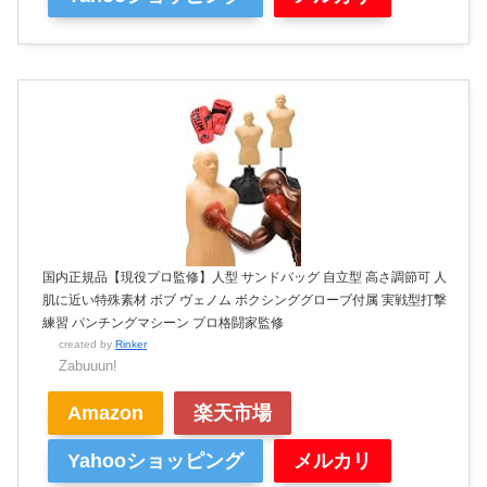
国内正規品【現役プロ監修】人型 サンドバッグ 自立型 高さ調節可 人
肌に近い特殊素材 ボブ ヴェノム ボクシンググローブ付属 実戦型打撃
練習 パンチングマシーン プロ格闘家監修
created by
Rinker
Zabuuun!
Amazon
楽天市場
Yahooショッピング
メルカリ