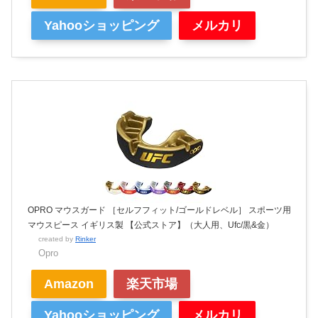
Yahooショッピング
メルカリ
OPRO マウスガード ［セルフフィット/ゴールドレベル］ スポーツ用
マウスピース イギリス製 【公式ストア】（大人用、Ufc/黒&金）
created by
Rinker
Opro
Amazon
楽天市場
Yahooショッピング
メルカリ