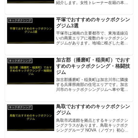
紹介します。女性トレーナー在籍の本格
MMAジムや設備充実のキックボクシング
道場があります。SWAG GYM KYOTO近
鉄十条駅徒歩3分・キックボクシング・
平塚でおすすめのキックボクシン
キックボクシング
MMA・グラ...
グジム3選
平塚市は湘南の主要都市で、東海道線沿
いの商業エリアに複数のキックボクシン
グジムがあります。地域に根ざした老舗
ジムや24時間利用可能なジムなど、幅広
い層に対応した施設が揃っています。湘
南格闘クラブ平塚ジムK-1選手在籍の本格
加古郡（播磨町・稲美町）でおす
キックボクシング
ジム項目内容所在地...
すめのキックボクシング・格闘技
ジム
加古郡播磨町・稲美町は加古川市に隣接
する兵庫県南部の住宅エリアです。加古
川市のキックボクシングジムへ車や電車
で短時間でアクセスできます。パラエス
トラ加古川播磨町・稲美町から車で約15
分。総合格闘技・キックボクシング・
鳥取でおすすめのキックボクシン
キックボクシング
BJJの播磨地区拠点道場...
グジム
鳥取市武道館を拠点とするキックボクシ
ングクラスがあります。鳥取キックボク
シンググループ NOVA（ノヴァ）初心者
歓迎の鳥取キックボクシンググループ項