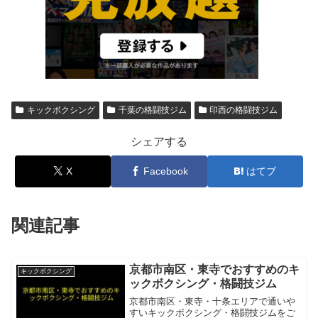
キックボクシング
千葉の格闘技ジム
印西の格闘技ジム
シェアする
X
Facebook
はてブ
関連記事
京都市南区・東寺でおすすめのキ
キックボクシング
ックボクシング・格闘技ジム
京都市南区・東寺・十条エリアで通いや
すいキックボクシング・格闘技ジムをご