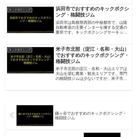
目内容所在地／最寄駅鳥取市青葉町3丁目
202（鳥取市武道館）営業時間・定休日毎
浜田市でおすすめのキックボクシ
キックボクシング
週定期開催（詳...
ング・格闘技ジム
浜田市は島根県西部の中核都市で、山陰
自動車道の主要インターを擁する交通の
要所です。キックボクシングサーキット
ジムが活動しており、効率的なトレーニ
ングが可能です。9ROUND 島根浜田店JR
浜田駅から徒歩5分のキックボクシングサ
米子市北部（淀江・名和・大山）
キックボクシング
ーキットジム。...
でおすすめのキックボクシング・
格闘技ジム
米子市北部の淀江・名和・大山エリアは
大山を望む農業・観光エリアです。専門
の格闘技ジムは少ないですが、米子市中
心部のジムが通いやすい距離にありま
す。PUREBRED鳥取淀江・名和方面から
車約20分の米子市中心部。MMA・キック
ボクシング・柔術...
鎌ヶ谷でおすすめのキックボクシング・
格闘技ジム