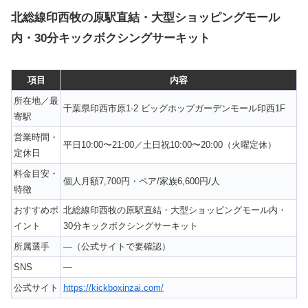
北総線印西牧の原駅直結・大型ショッピングモール
内・30分キックボクシングサーキット
項目
内容
所在地／最
千葉県印西市原1-2 ビッグホップガーデンモール印西1F
寄駅
営業時間・
平日10:00〜21:00／土日祝10:00〜20:00（火曜定休）
定休日
料金目安・
個人月額7,700円・ペア/家族6,600円/人
特徴
おすすめポ
北総線印西牧の原駅直結・大型ショッピングモール内・
イント
30分キックボクシングサーキット
所属選手
—（公式サイトで要確認）
SNS
—
公式サイト
https://kickboxinzai.com/