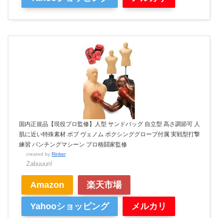
国内正規品【現役プロ監修】人型 サンドバッグ 自立型 高さ調節可 人
肌に近い特殊素材 ボブ ヴェノム ボクシンググローブ付属 実戦型打撃
練習 パンチングマシーン プロ格闘家監修
created by
Rinker
Zabuuun!
Amazon
楽天市場
Yahooショッピング
メルカリ