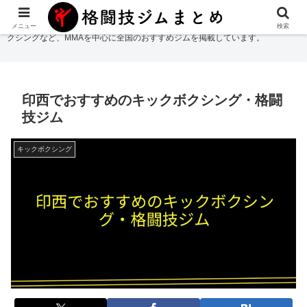
格闘技ジムまとめ
では総合格闘技・柔術・レスリング・キックボクシング・ボ
メニュー
検索
クシングなど、MMAを中心に全国のおすすめジムを掲載しています。
印西でおすすめのキックボクシング・格闘
技ジム
キックボクシング