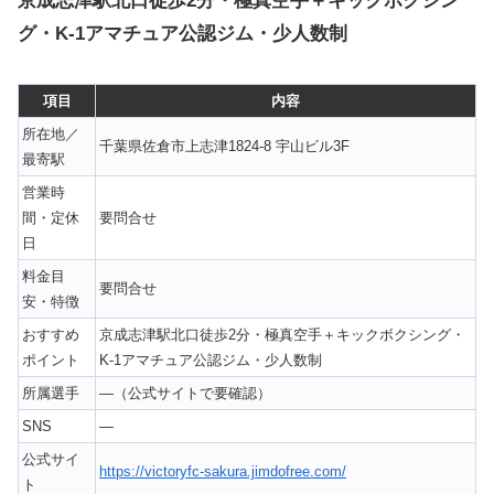
京成志津駅北口徒歩2分・極真空手＋キックボクシン
グ・K-1アマチュア公認ジム・少人数制
項目
内容
所在地／
千葉県佐倉市上志津1824-8 宇山ビル3F
最寄駅
営業時
間・定休
要問合せ
日
料金目
要問合せ
安・特徴
おすすめ
京成志津駅北口徒歩2分・極真空手＋キックボクシング・
ポイント
K-1アマチュア公認ジム・少人数制
所属選手
—（公式サイトで要確認）
SNS
—
公式サイ
https://victoryfc-sakura.jimdofree.com/
ト