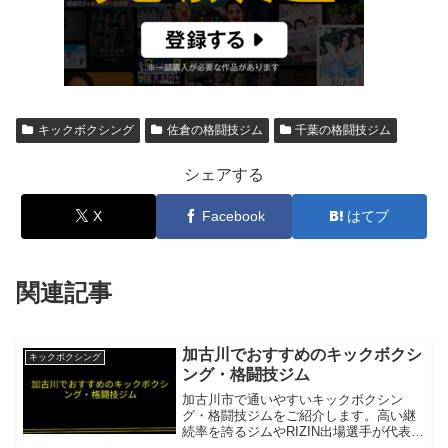
キックボクシング
佐倉の格闘技ジム
千葉の格闘技ジム
シェアする
X
Facebook
はてブ
関連記事
加古川でおすすめのキックボクシ
キックボクシング
ング・格闘技ジム
加古川市で通いやすいキックボクシン
グ・格闘技ジムをご紹介します。高い継
続率を誇るジムやRIZIN出場選手が代表を
務めるジムがあります。ネオキック加古