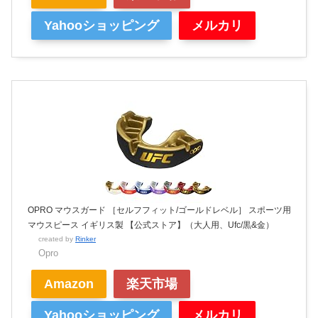
Yahooショッピング
メルカリ
OPRO マウスガード ［セルフフィット/ゴールドレベル］ スポーツ用
マウスピース イギリス製 【公式ストア】（大人用、Ufc/黒&金）
created by
Rinker
Opro
Amazon
楽天市場
Yahooショッピング
メルカリ