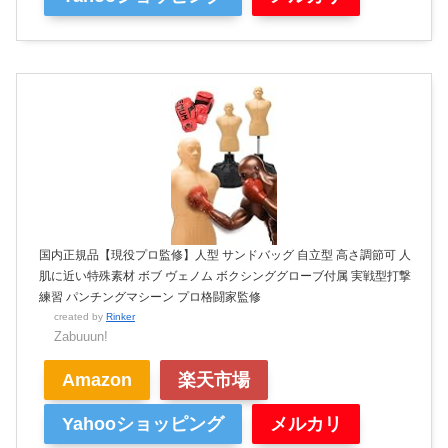
国内正規品【現役プロ監修】人型 サンドバッグ 自立型 高さ調節可 人
肌に近い特殊素材 ボブ ヴェノム ボクシンググローブ付属 実戦型打撃
練習 パンチングマシーン プロ格闘家監修
created by
Rinker
Zabuuun!
Amazon
楽天市場
Yahooショッピング
メルカリ