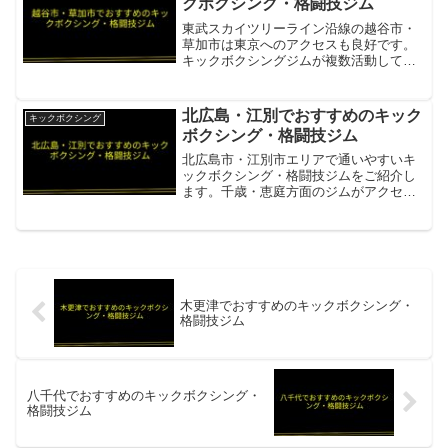
クボクシング・格闘技ジム
東武スカイツリーライン沿線の越谷市・
草加市は東京へのアクセスも良好です。
キックボクシングジムが複数活動してお
り、格闘技フィットネスを楽しめる環境
が整っています。スマイルキック
（SMILEKICK）越谷・草加エリアのキッ
北広島・江別でおすすめのキック
キックボクシング
クボクシングジム・初心...
ボクシング・格闘技ジム
北広島市・江別市エリアで通いやすいキ
ックボクシング・格闘技ジムをご紹介し
ます。千歳・恵庭方面のジムがアクセス
圏内にあります。千歳ボクシングジム
（北広島・江別からアクセス可）JR千歳
線で北広島から約20分圏内・ボクシン
グ・キックボクシング両対...
木更津でおすすめのキックボクシング・
格闘技ジム
八千代でおすすめのキックボクシング・
格闘技ジム