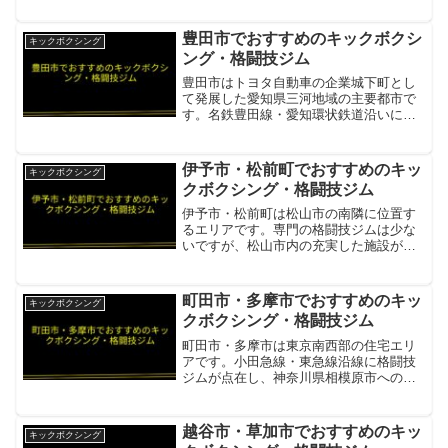
川「楽しい・強い・美しい」をモットー
に・1年継続率70%以上の人気キックスタ
豊田市でおすすめのキックボクシ
キックボクシング
ジオ項目内容所在...
ング・格闘技ジム
豊田市はトヨタ自動車の企業城下町とし
て発展した愛知県三河地域の主要都市で
す。名鉄豊田線・愛知環状鉄道沿いに本
格的なキックボクシングジムが揃ってい
ます。真樹ジムAICHIタイ人トレーナー
と現役プロ選手による本格指導。ムエタ
伊予市・松前町でおすすめのキッ
キックボクシング
イ・キックボクシング...
クボクシング・格闘技ジム
伊予市・松前町は松山市の南隣に位置す
るエリアです。専門の格闘技ジムは少な
いですが、松山市内の充実した施設が通
いやすい範囲にあります。Little Giant
Gym（リトルジャイアントジム）伊予
市・松前町から車約15〜20分のMMA・キ
町田市・多摩市でおすすめのキッ
キックボクシング
ック...
クボクシング・格闘技ジム
町田市・多摩市は東京南西部の住宅エリ
アです。小田急線・東急線沿線に格闘技
ジムが点在し、神奈川県相模原市へのア
クセスも良好です。パラエストラ八王子
町田・多摩エリアから電車でアクセスで
きる八王子の本格格闘技ジム項目内容所
越谷市・草加市でおすすめのキッ
キックボクシング
在地／最寄駅八王子市明神...