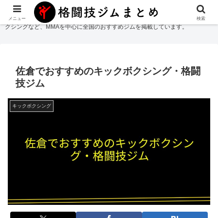
格闘技ジムまとめ
では総合格闘技・柔術・レスリング・キックボクシング・ボ
メニュー
検索
クシングなど、MMAを中心に全国のおすすめジムを掲載しています。
佐倉でおすすめのキックボクシング・格闘
技ジム
キックボクシング