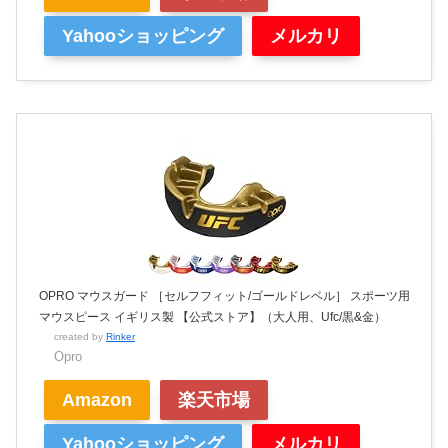
Yahooショッピング
メルカリ
OPRO マウスガード ［セルフフィット/ゴールドレベル］ スポーツ用
マウスピース イギリス製 【公式ストア】（大人用、Ufc/黒&金）
created by
Rinker
Opro
Amazon
楽天市場
Yahooショッピング
メルカリ