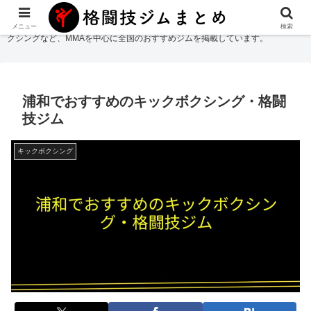
格闘技ジムまとめ
では総合格闘技・柔術・レスリング・キックボクシング・ボ
メニュー
検索
クシングなど、MMAを中心に全国のおすすめジムを掲載しています。
浦和でおすすめのキックボクシング・格闘
技ジム
キックボクシング