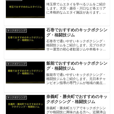
町牟礼2134-1...
埼玉県でムエタイを学べるジムをご紹介
します。大宮・越谷・川口など各エリア
に本格的なムエタイ施設があります。サ
ンライズジム本場タイ人トレーナー常
駐。キッズクラスあり。初心者から競技
志向まで幅広く対応項目内容所在地／最
寄駅埼玉県越谷市（せんげん...
石巻でおすすめのキックボクシン
キックボクシング
グ・格闘技ジム
石巻市で通いやすいキックボクシング・
格闘技ジムをご紹介します。元プロボク
サー運営の初心者歓迎ジムや本格キック
ボクシングジムがあります。石巻キック
ボクシング元プロボクサー岩渕哲也氏が
運営・初心者・女性・ジュニア歓迎・1時
飯能でおすすめのキックボクシン
キックボクシング
間無料体験受付中項目内...
グ・格闘技ジム
飯能市で通いやすいキックボクシング・
格闘技ジムをご紹介します。元日本チャ
ンピオン指導の専門ジムが地域の拠点と
して活躍しています。朋音キックボクシ
ングジム 飯能本部飯能駅徒歩3分・元日
本チャンピオン指導・キッズから初心者
奈義町・勝央町でおすすめのキッ
キックボクシング
まで丁寧に対応項目内容...
クボクシング・格闘技ジム
奈義町・勝央町エリアでキックボクシン
グや格闘技に興味のある方へ。近隣津山