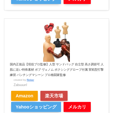
国内正規品【現役プロ監修】人型 サンドバッグ 自立型 高さ調節可 人
肌に近い特殊素材 ボブ ヴェノム ボクシンググローブ付属 実戦型打撃
練習 パンチングマシーン プロ格闘家監修
created by
Rinker
Zabuuun!
Amazon
楽天市場
Yahooショッピング
メルカリ