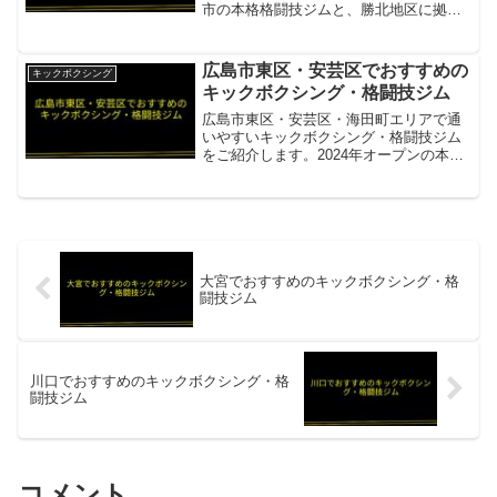
市の本格格闘技ジムと、勝北地区に拠点
を持つ道場グループが選択肢です。総合
格闘技道場 セコンドアウト（津山市・奈
義から車20分）奈義町・勝央町から津山
広島市東区・安芸区でおすすめの
キックボクシング
市方面へのアクセス可...
キックボクシング・格闘技ジム
広島市東区・安芸区・海田町エリアで通
いやすいキックボクシング・格闘技ジム
をご紹介します。2024年オープンの本格
MMAジムや歴史ある公認ボクシングジム
があります。KTCMMA2024年4月オープ
ン・総合格闘技・キックボクシング・ブ
ラジリアン...
大宮でおすすめのキックボクシング・格
闘技ジム
川口でおすすめのキックボクシング・格
闘技ジム
コメント