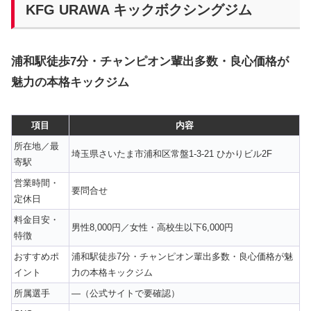
KFG URAWA キックボクシングジム
浦和駅徒歩7分・チャンピオン輩出多数・良心価格が
魅力の本格キックジム
項目
内容
所在地／最
埼玉県さいたま市浦和区常盤1-3-21 ひかりビル2F
寄駅
営業時間・
要問合せ
定休日
料金目安・
男性8,000円／女性・高校生以下6,000円
特徴
おすすめポ
浦和駅徒歩7分・チャンピオン輩出多数・良心価格が魅
イント
力の本格キックジム
所属選手
—（公式サイトで要確認）