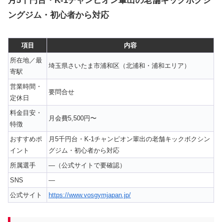
月5千円台・K-1チャンピオン輩出の老舗キックボクシ
ングジム・初心者から対応
項目
内容
所在地／最
埼玉県さいたま市浦和区（北浦和・浦和エリア）
寄駅
営業時間・
要問合せ
定休日
料金目安・
月会費5,500円〜
特徴
おすすめポ
月5千円台・K-1チャンピオン輩出の老舗キックボクシン
イント
グジム・初心者から対応
所属選手
—（公式サイトで要確認）
SNS
—
公式サイト
https://www.vosgymjapan.jp/