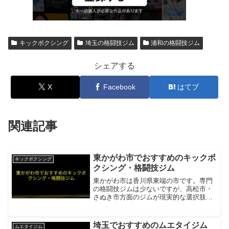
キックボクシング
埼玉の格闘技ジム
浦和の格闘技ジム
シェアする
X
Facebook
はてブ
関連記事
東かがわ市でおすすめのキックボ
キックボクシング
クシング・格闘技ジム
東かがわ市は香川県東端の市です。専門
の格闘技ジムは少ないですが、高松市・
さぬき市方面のジムが現実的な選択肢で
す。MSTキックスタイルズジム東かがわ
市から車約30〜40分の高松市牟礼の専門
ジム項目内容所在地／最寄駅高松市牟礼
埼玉でおすすめのムエタイジム
ムエタイジム