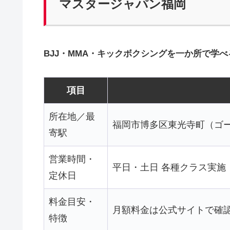
マスタージャパン福岡
BJJ・MMA・キックボクシングを一か所で学
項目
所在地／最
福岡市博多区東光寺町（ゴ
寄駅
営業時間・
平日・土日 各種クラス実施
定休日
料金目安・
月額料金は公式サイトで確
特徴