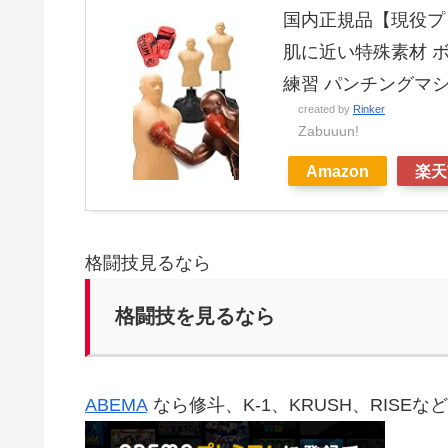
国内正規品【現役プロ
肌に近い特殊素材 ボ
練習 パンチングマ
created by
Rinker
Zabuuun!
Amazon
楽天
格闘技見るなら
格闘技を見るなら
ABEMA
なら修斗、K-1、KRUSH、RISE