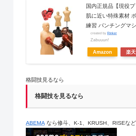
国内正規品【現役プロ
肌に近い特殊素材 ボ
練習 パンチングマ
created by
Rinker
Zabuuun!
Amazon
楽天
格闘技見るなら
格闘技を見るなら
ABEMA
なら修斗、K-1、KRUSH、RISE