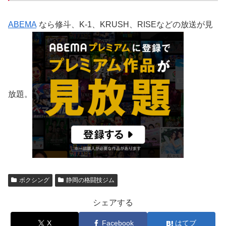
ABEMA
なら修斗、K-1、KRUSH、RISEなどの放送が見
放題。
ボクシング
静岡の格闘技ジム
シェアする
X
Facebook
はてブ