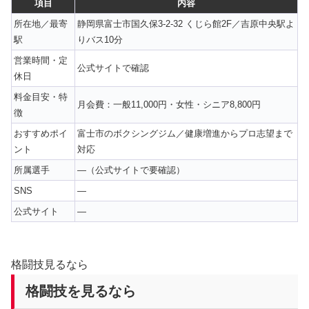
項目
内容
所在地／最寄
静岡県富士市国久保3-2-32 くじら館2F／吉原中央駅よ
駅
りバス10分
営業時間・定
公式サイトで確認
休日
料金目安・特
月会費：一般11,000円・女性・シニア8,800円
徴
おすすめポイ
富士市のボクシングジム／健康増進からプロ志望まで
ント
対応
所属選手
—（公式サイトで要確認）
SNS
—
公式サイト
—
格闘技見るなら
格闘技を見るなら