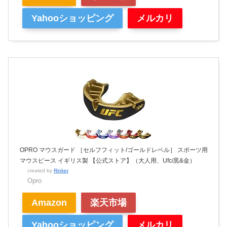
Yahooショッピング
メルカリ
OPRO マウスガード ［セルフフィット/ゴールドレベル］ スポーツ用
マウスピース イギリス製 【公式ストア】（大人用、Ufc/黒&金）
created by
Rinker
Opro
Amazon
楽天市場
Yahooショッピング
メルカリ