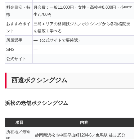
料金目安・特
月会費：一般11,000円・女性・高校生8,800円・小中学
徴
生7,700円
おすすめポイ
三島エリアの格闘技ジム／ボクシングから各種格闘技
ント
を幅広く学べる
所属選手
—（公式サイトで要確認）
SNS
—
公式サイト
—
西遠ボクシングジム
浜松の老舗ボクシングジム
項目
内容
所在地／最寄
静岡県浜松市中区早出町1204-6／曳馬駅 徒歩15分
駅