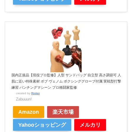
国内正規品【現役プロ監修】人型 サンドバッグ 自立型 高さ調節可 人
肌に近い特殊素材 ボブ ヴェノム ボクシンググローブ付属 実戦型打撃
練習 パンチングマシーン プロ格闘家監修
created by
Rinker
Zabuuun!
Amazon
楽天市場
Yahooショッピング
メルカリ