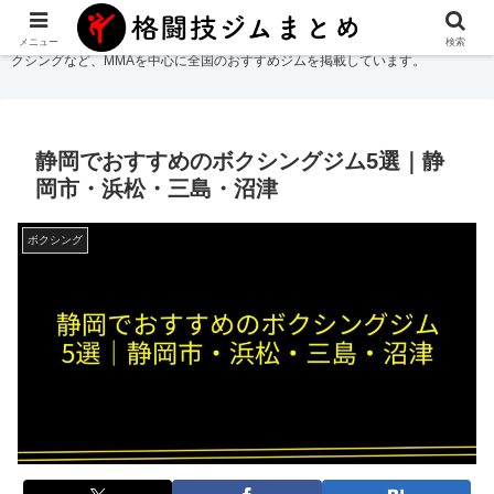
格闘技ジムまとめ
では総合格闘技・柔術・レスリング・キックボクシング・ボ
メニュー
検索
クシングなど、MMAを中心に全国のおすすめジムを掲載しています。
静岡でおすすめのボクシングジム5選｜静
岡市・浜松・三島・沼津
ボクシング