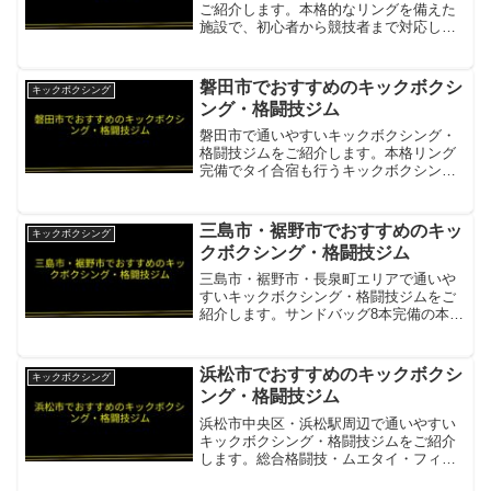
ご紹介します。本格的なリングを備えた
施設で、初心者から競技者まで対応して
います。FORCE GYM修斗公認ジムでボ
クシングクラスも充実。MMA・キック・
柔術と組み合わせて学べる総合施設項目
磐田市でおすすめのキックボクシ
キックボクシング
内容所在地／最寄...
ング・格闘技ジム
磐田市で通いやすいキックボクシング・
格闘技ジムをご紹介します。本格リング
完備でタイ合宿も行うキックボクシング
専門ジムがあります。HIDE GYM磐田キ
ックボクシング専門・リング完備・タイ
強化合宿あり・アットホームな雰囲気・
三島市・裾野市でおすすめのキッ
キックボクシング
女性会員多数・無料...
クボクシング・格闘技ジム
三島市・裾野市・長泉町エリアで通いや
すいキックボクシング・格闘技ジムをご
紹介します。サンドバッグ8本完備の本格
ジムや修斗世界王者が指導するMMAジム
があります。T-KIX GYM 三島本店サンド
バッグ8本・男女別更衣室・シャワー・高
浜松市でおすすめのキックボクシ
キックボクシング
濃度酸素...
ング・格闘技ジム
浜松市中央区・浜松駅周辺で通いやすい
キックボクシング・格闘技ジムをご紹介
します。総合格闘技・ムエタイ・フィッ
トネス系まで多彩なジムが揃っていま