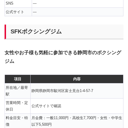
SNS
—
公式サイト
—
SFKボクシングジム
女性やお子様も気軽に参加できる静岡市のボクシング
ジム
項目
内容
所在地／最寄
静岡県静岡市駿河区富士見台1-4-57-7
駅
営業時間・定
公式サイトで確認
休日
料金目安・特
月会費：一般11,000円・高校生7,700円・女性・中学生
徴
以下5,500円