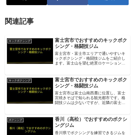
関連記事
富士宮市でおすすめのキックボク
キックボクシング
シング・格闘技ジム
富士宮市・富士市エリアで通いやすいキ
ックボクシング・格闘技ジムをご紹介し
ます。富士山を望む絶景ロケーションの
ジムや元プロ格闘家指導のパーソナルジ
ムがあります。ROUGH-T SPORTS
GYM2024年7月グランドオープン・キッ
富士宮市でおすすめのキックボク
キックボクシング
クボクシン...
シング・格闘技ジム
富士宮市は富士山南西麓に位置し、富士
宮焼きそばで知られる観光都市です。格
闘技ジムは少ないですが、近隣の富士・
静岡への交通が可能です。F-KICK キック
ボクシングジム富士宮から身延線・東海
道線で静岡市へ通えるキックボクシング
香川（高松）でおすすめのボクシ
ボクシング
ジム項目内容所在...
ングジム
香川県でボクシングを練習できるジムを